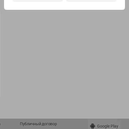
Показать 15-28 из 79
О сервисе
Мой Green
Оплата
История покупок
Условия доставки
Мои товары
Возврат товара
Обратная связь
Оформление заказа
Приложение Green c
Приемка товара
доставкой и бонусно
Самовывоз
Рекламная игра
App Store
n
Публичный договор
Google Play