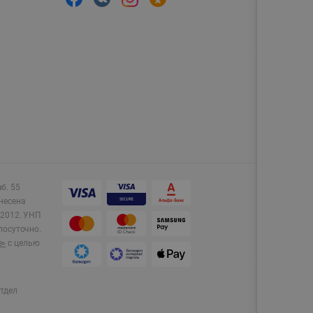
аб. 55
несена
2012.
УНП
лосуточно.
e»
с целью
тдел