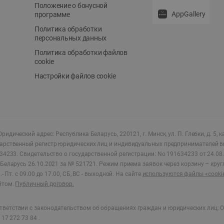
Положение о бонусной
AppGallery
программе
Политика обработки
персональных данных
Политика обработки файлов
cookie
Настройки файлов cookie
ридический адрес: Республика Беларусь, 220121, г. Минск, ул. П. Глебки, д. 5, к
дарственный регистр юридических лиц и индивидуальных предпринимателей в
34233.
Свидетельство о государственной регистрации: No 191634233 от 24.08.
Беларусь 26.10.2021 за № 521721. Режим приема заявок через корзину – круг
- Пт. с 09.00 до 17.00, СБ, ВС - выходной
.
На сайте
используются файлы «cooki
йтом.
Публичный договор.
ветствии с законодательством об обращениях граждан и юридических лиц: О
17 272 73 84 .