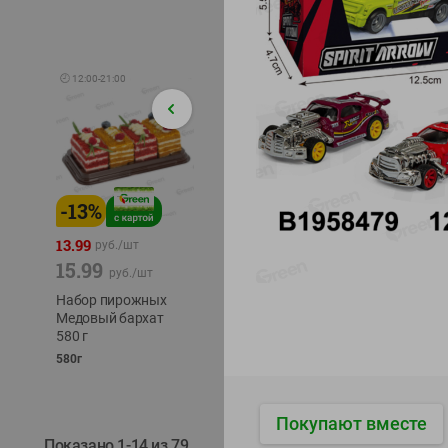
🕘
12:00
-
21:00
-
13
%
-
12
%
-
24
%
4.99
13.99
1.05
руб./
шт
руб./
шт
15.99
1.19
ТОФУ V
руб./
шт
руб./
шт
ТВЕРД
Набор пирожных
Корм влаж. для
230г
Медовый бархат
кош. с чувств.
580 г
пищевар. Пурина
Ван курица
580г
75г
Покупают вместе
Показано 1-14 из 79