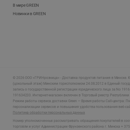
В мире GREEN
Новинки в GREEN
©
2026
ООО «ГРИНрозница» - Доставка продуктов питания в Минске.
Ю
(цокольный этаж) Минским горисполкомом 24.08.2012 в Единый госу
запись о государственной регистрации юридического лица за No 1916
191634233. Интернет-магазин включен в Торговый реестр Республики 
Режим работы сервиса доставки Green —
Время работы Call-центра: Пн.
персонализации сервисов и повышения удобства пользования веб-са
Политика обработки персональных данных
Номер уполномоченных рассматривать обращения покупателей в соот
торговли и услуг Администрации Фрунзенского района г. Минска + 375 