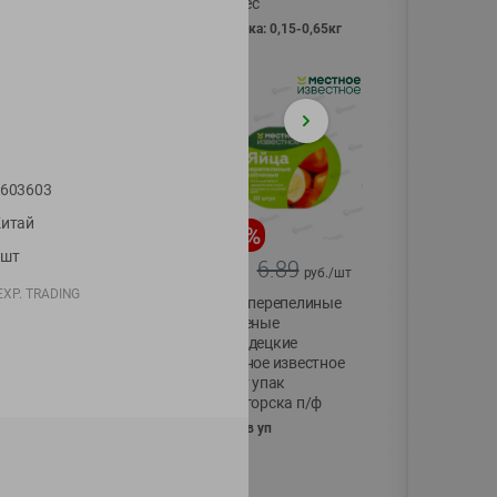
Vici вес
фасовка: 0,15-0,65кг
603603
итай
-
17
%
-
13
%
1шт
13.99
6.89
11.59
5.99
руб./
шт
руб./
шт
EXP. TRADING
Масло Топленое
Яйца перепелиные
ГХИ Местное
копченые
Известное 99%
Молодецкие
Местное известное
200г
20 шт упак
Солигорска п/ф
20шт в уп