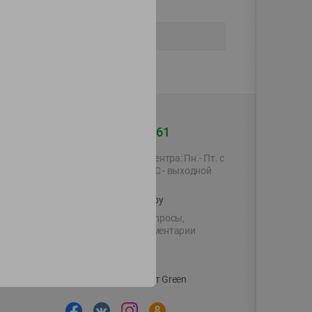
+375 44 560-60-61
Время работы Call-центра: Пн.- Пт. с
09.00 до 17.00, СБ, ВС - выходной
shop@green-market.by
Пишите нам свои вопросы,
предложения и комментарии
й картой
Вакансии
👋
Корпоративный сайт Green