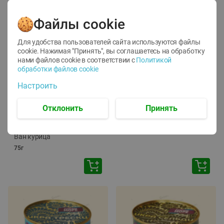
Файлы cookie
Для удобства пользователей сайта используются файлы
cookie. Нажимая "Принять", вы соглашаетесь
на обработку
нами файлов cookie в соответствии с
Политикой
обработки файлов cookie
-
12
%
-
24
%
Настроить
6.59
4.99
1.05
руб./
шт
руб./
шт
1.19
ТОФУ Vegetus ТВЕРДЫЙ
руб./
шт
Отклонить
Принять
230г
Корм влаж. для кош. с
чувств. пищевар. Пурина
Ван курица
75г