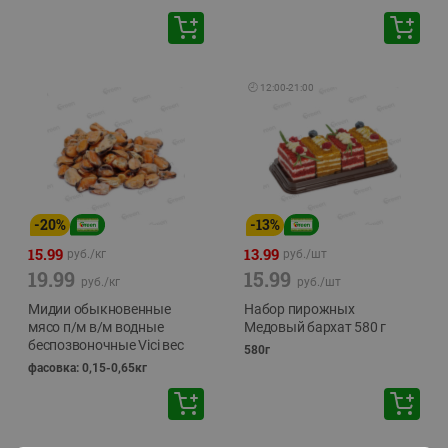
🕘
12:00
-
21:00
-
20
%
-
13
%
15.99
13.99
руб./
кг
руб./
шт
19.99
15.99
руб./
кг
руб./
шт
Мидии обыкновенные
Набор пирожных
мясо п/м в/м водные
Медовый бархат 580 г
беспозвоночные Vici вес
580г
фасовка: 0,15-0,65кг