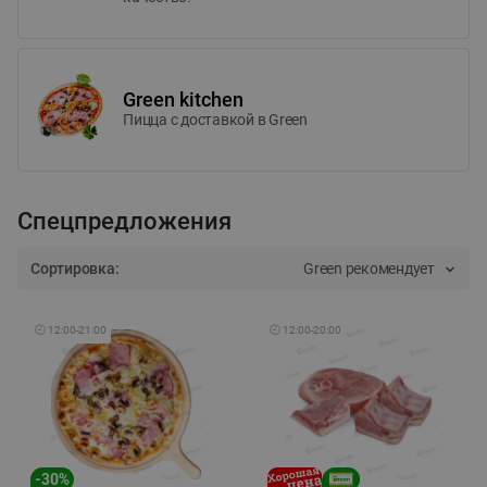
Green kitchen
Пицца c доставкой в Green
Спецпредложения
Сортировка:
Green рекомендует
🕘
12:00
-
21:00
🕘
12:00
-
20:00
-
30
%