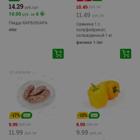
14.29
10.49
руб./
кг
руб./
шт
11.49
10.00
6
руб. за
руб./
кг
Пицца КАРБОНАРА
Свинина 1 с.
полуфабрикат,
490г
охлажденный 1 кг
фасовка: 1-2кг
🕘
12:00
-
20:00
-
17
%
-
10
%
9.99
8.99
руб./
кг
руб./
кг
11.99
9.99
руб./
кг
руб./
кг