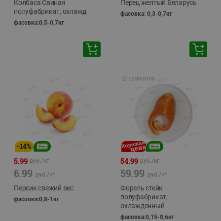
Колбаса Свиная
Перец желтый Беларусь
полуфабрикат, охлажд
фасовка: 0,3-0,7кг
фасовка:0,5-0,7кг
🕘
12:00
-
20:00
-
14
%
5.99
54.99
руб./
кг
руб./
кг
6.99
59.99
руб./
кг
руб./
кг
Персик свежий вес
Форель стейк
полуфабрикат,
фасовка:0,8-1кг
охлажденный
фасовка:0,15-0,6кг