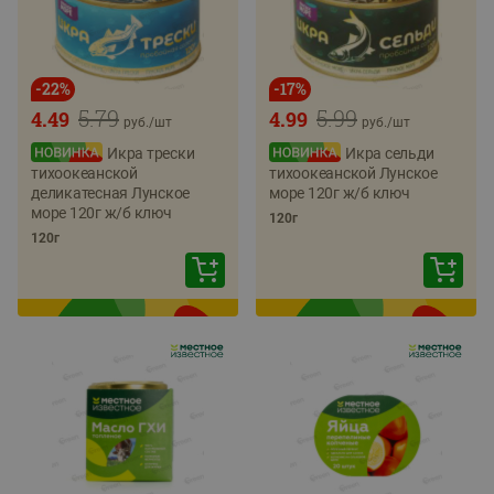
-
22
%
-
17
%
5.79
5.99
4.49
4.99
руб./
шт
руб./
шт
Икра трески
Икра сельди
тихоокеанской
тихоокеанской Лунское
деликатесная Лунское
море 120г ж/б ключ
море 120г ж/б ключ
120г
120г