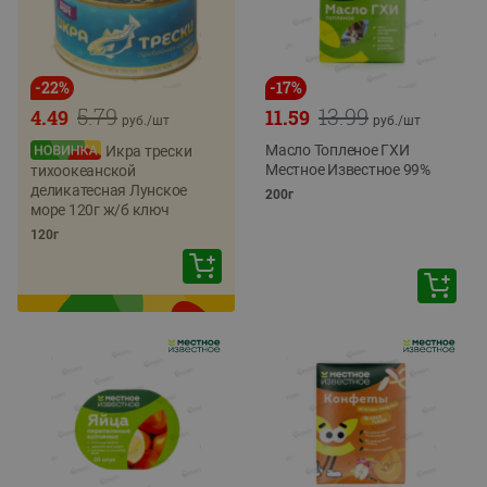
-
22
%
-
17
%
5.79
13.99
4.49
11.59
руб./
шт
руб./
шт
Масло Топленое ГХИ
Икра трески
Местное Известное 99%
тихоокеанской
деликатесная Лунское
200г
море 120г ж/б ключ
120г