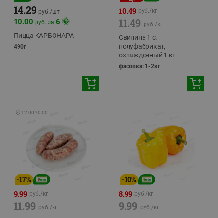
14.29
10.49
руб./
кг
руб./
шт
11.49
10.00
6
руб. за
руб./
кг
Пицца КАРБОНАРА
Свинина 1 с.
полуфабрикат,
490г
охлажденный 1 кг
фасовка: 1-2кг
🕘
12:00
-
20:00
-
17
%
-
10
%
9.99
8.99
руб./
кг
руб./
кг
11.99
9.99
руб./
кг
руб./
кг