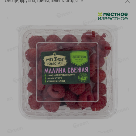
Овощи, фрукты, грибы, зелень, ягоды
О сервисе
Настройки файлов cookie
Мой Green
Приложение Green c
доставкой и бонусной картой
App
Google
AppGallery
Store
Play
+375 44 560-60-61
Время работы Call-центра: Пн.- Пт. с 09.00 до 17.00, СБ, ВС -
выходной
shop@green-market.by
Пишите нам свои вопросы, предложения и комментарии