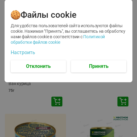
Файлы cookie
Для удобства пользователей сайта используются файлы
cookie. Нажимая "Принять", вы соглашаетесь
на обработку
нами файлов cookie в соответствии с
Политикой
обработки файлов cookie
-
12
%
-
24
%
Настроить
6.59
4.99
1.05
руб./
шт
руб./
шт
1.19
ТОФУ Vegetus ТВЕРДЫЙ
руб./
шт
Отклонить
Принять
230г
Корм влаж. для кош. с
чувств. пищевар. Пурина
Ван курица
75г