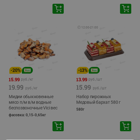
🕘
12:00
-
21:00
-
20
%
-
13
%
15.99
13.99
руб./
кг
руб./
шт
19.99
15.99
руб./
кг
руб./
шт
Мидии обыкновенные
Набор пирожных
мясо п/м в/м водные
Медовый бархат 580 г
беспозвоночные Vici вес
580г
фасовка: 0,15-0,65кг