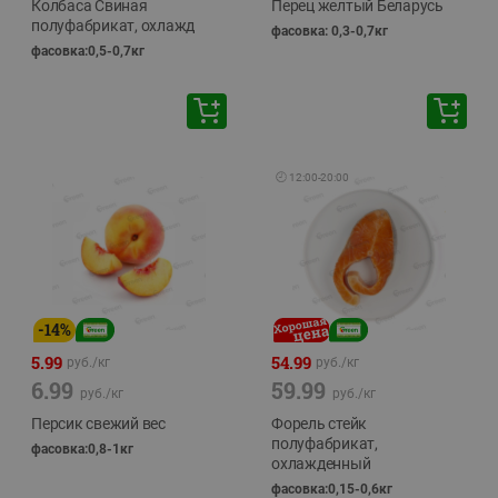
Колбаса Свиная
Перец желтый Беларусь
полуфабрикат, охлажд
фасовка: 0,3-0,7кг
фасовка:0,5-0,7кг
🕘
12:00
-
20:00
-
14
%
5.99
54.99
руб./
кг
руб./
кг
6.99
59.99
руб./
кг
руб./
кг
Персик свежий вес
Форель стейк
полуфабрикат,
фасовка:0,8-1кг
охлажденный
фасовка:0,15-0,6кг