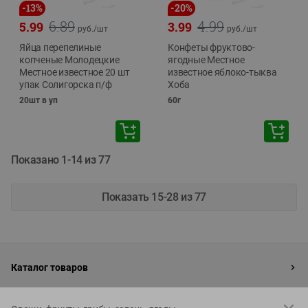
-
13
%
-
20
%
6.89
4.99
5.99
3.99
руб./
шт
руб./
шт
Яйца перепелиные
Конфеты фруктово-
копченые Молодецкие
ягодные Местное
Местное известное 20 шт
известное яблоко-тыква
упак Солигорска п/ф
Хоба
20шт в уп
60г
Показано 1-14 из 77
Показать 15-28 из 77
Каталог товаров
Специально для вас