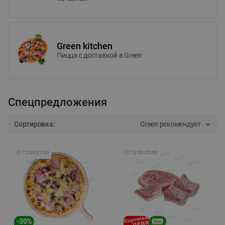
Green kitchen
Пицца c доставкой в Green
Спецпредложения
Сортировка:
Green рекомендует
🕘
12:00
-
21:00
🕘
12:00
-
20:00
-
30
%