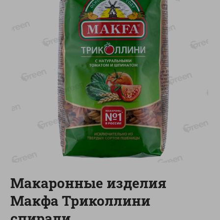
-
17
%
-
13
%
13.99
6.89
11.59
5.99
руб./
шт
руб./
шт
Масло Топленое ГХИ
Яйца перепелиные
Местное Известное 99%
копченые Молодецкие
Местное известное 20 шт
200г
упак Солигорска п/ф
20шт в уп
Показано 1-14 из 79
Показать 15-28 из 79
Макаронные изделия
Каталог товаров
Макфа Триколлини
Специально для вас
спирали