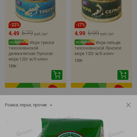
-
22
%
-
17
%
5.79
5.99
4.49
4.99
руб./
шт
руб./
шт
Икра трески
Икра сельди
тихоокеанской
тихоокеанской Лунское
деликатесная Лунское
море 120г ж/б ключ
море 120г ж/б ключ
120г
120г
Рожки, перья, прочие