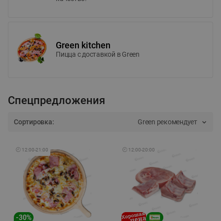
Green kitchen
Пицца c доставкой в Green
Спецпредложения
Сортировка:
Green рекомендует
🕘
12:00
-
21:00
🕘
12:00
-
20:00
-
30
%