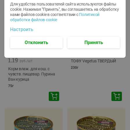
Для удобства пользователей сайта используются файлы
cookie. Нажимая "Принять", вы соглашаетесь
на обработку
нами файлов cookie в соответствии с
Политикой
обработки файлов cookie
Настроить
Отклонить
Принять
-
12
%
-
24
%
6.59
4.99
1.05
руб./
шт
руб./
шт
1.19
ТОФУ Vegetus ТВЕРДЫЙ
руб./
шт
230г
Корм влаж. для кош. с
чувств. пищевар. Пурина
Ван курица
75г