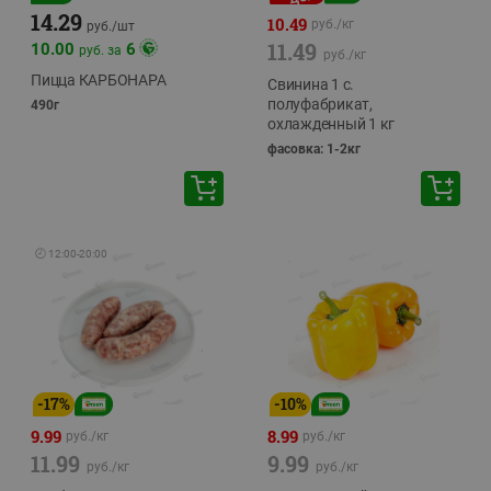
14.29
10.49
руб./
кг
руб./
шт
11.49
10.00
6
руб. за
руб./
кг
Пицца КАРБОНАРА
Свинина 1 с.
полуфабрикат,
490г
охлажденный 1 кг
фасовка: 1-2кг
🕘
12:00
-
20:00
-
17
%
-
10
%
9.99
8.99
руб./
кг
руб./
кг
11.99
9.99
руб./
кг
руб./
кг