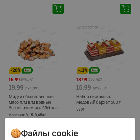
🕘
12:00
-
21:00
-
20
%
-
13
%
15.99
13.99
руб./
кг
руб./
шт
19.99
15.99
руб./
кг
руб./
шт
Мидии обыкновенные
Набор пирожных
мясо п/м в/м водные
Медовый бархат 580 г
беспозвоночные Vici вес
580г
фасовка: 0,15-0,65кг
Файлы cookie