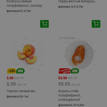
Колбаса Свиная
Перец желтый Беларусь
полуфабрикат, охлажд
фасовка: 0,3-0,7кг
фасовка:0,5-0,7кг
🕘
12:00
-
20:00
-
14
%
5.99
54.99
руб./
кг
руб./
кг
6.99
59.99
руб./
кг
руб./
кг
Персик свежий вес
Форель стейк
полуфабрикат,
фасовка:0,8-1кг
охлажденный
фасовка:0,15-0,6кг