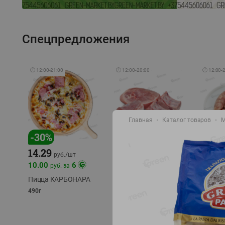
Спецпредложения
🕘
12:00
-
21:00
🕘
12:00
-
20:00
🕘
12:00
-
Главная
Каталог товаров
М
-
17
%
-
30
%
14.29
10.49
9.99
руб./
кг
руб
руб./
шт
11.49
11.99
10.00
6
руб. за
руб./
кг
Пицца КАРБОНАРА
Свинина 1 с.
Колбас
полуфабрикат,
полуфа
490г
охлажденный 1 кг
охлажд
фасовка: 1-2кг
фасовка: