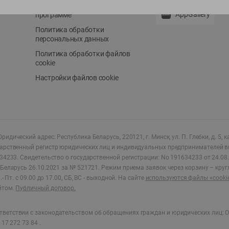
Положение о бонусной
AppGallery
программе
Политика обработки
персональных данных
Политика обработки файлов
cookie
Настройки файлов cookie
ридический адрес: Республика Беларусь, 220121, г. Минск, ул. П. Глебки, д. 5, к
дарственный регистр юридических лиц и индивидуальных предпринимателей в
34233.
Свидетельство о государственной регистрации: No 191634233 от 24.08.
Беларусь 26.10.2021 за № 521721. Режим приема заявок через корзину – круг
- Пт. с 09.00 до 17.00, СБ, ВС - выходной
.
На сайте
используются файлы «cooki
йтом.
Публичный договор.
ветствии с законодательством об обращениях граждан и юридических лиц: О
17 272 73 84 .