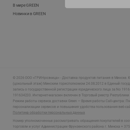
В мире GREEN
Новинки в GREEN
©
2026
ООО «ГРИНрозница» - Доставка продуктов питания в Минске.
Ю
(цокольный этаж) Минским горисполкомом 24.08.2012 в Единый госу
запись о государственной регистрации юридического лица за No 1916
191634233. Интернет-магазин включен в Торговый реестр Республики 
Режим работы сервиса доставки Green —
Время работы Call-центра: Пн.
персонализации сервисов и повышения удобства пользования веб-са
Политика обработки персональных данных
Номер уполномоченных рассматривать обращения покупателей в соот
торговли и услуг Администрации Фрунзенского района г. Минска + 375 