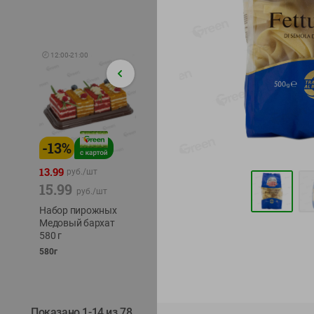
🕘
12:00
-
21:00
-
13
%
-
12
%
-
24
%
4.99
13.99
1.05
руб./
шт
руб./
шт
15.99
1.19
ТОФУ V
руб./
шт
руб./
шт
ТВЕРД
Набор пирожных
Корм влаж. для
230г
Медовый бархат
кош. с чувств.
580 г
пищевар. Пурина
Ван курица
580г
75г
Показано 1-14 из 78