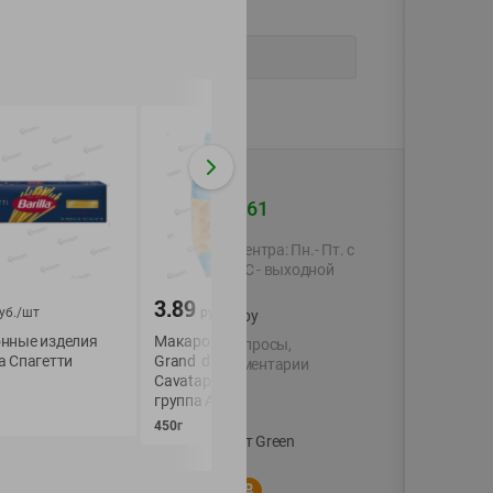
+375 44 560-60-61
Время работы Call-центра: Пн.- Пт. с
09.00 до 17.00, СБ, ВС - выходной
3.89
3.29
уб./
шт
руб./
шт
руб./
шт
shop@green-market.by
нные изделия
Макаронные изделия
Макаронные изде
Пишите нам свои вопросы,
а Спагетти
Grand di Pasta
Макфа Вермишель
предложения и комментарии
Cavatappi (Каватаппи)
400г
й картой
группа А в/с 450 г уп
Вакансии
👋
450г
Корпоративный сайт Green