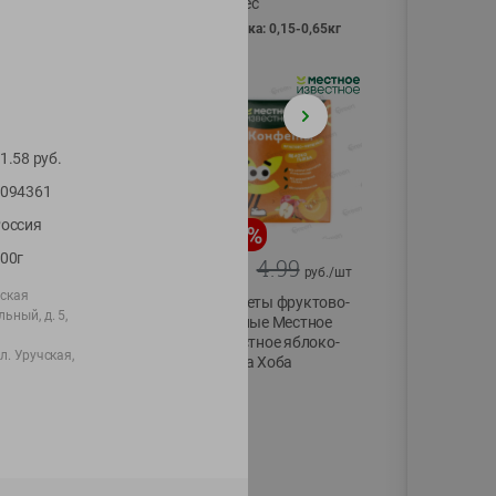
Vici вес
фасовка: 0,15-0,65кг
1.58
руб.
094361
оссия
-
13
%
-
20
%
00г
6.89
4.99
5.99
3.99
руб./
шт
руб./
шт
йская
Яйца перепелиные
Конфеты фруктово-
ьный, д. 5,
копченые
ягодные Местное
Молодецкие
известное яблоко-
ул. Уручская,
Местное известное
тыква Хоба
20 шт упак
60г
Солигорска п/ф
20шт в уп