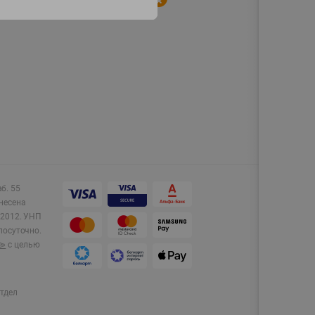
аб. 55
несена
2012.
УНП
лосуточно.
e»
с целью
тдел