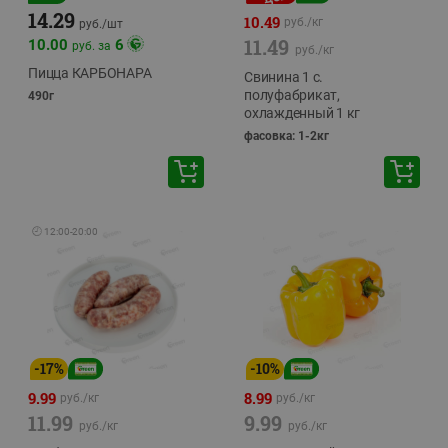
14.29
10.49
руб./
кг
руб./
шт
11.49
10.00
6
руб. за
руб./
кг
Пицца КАРБОНАРА
Свинина 1 с.
полуфабрикат,
490г
охлажденный 1 кг
фасовка: 1-2кг
🕘
12:00
-
20:00
-
17
%
-
10
%
9.99
8.99
руб./
кг
руб./
кг
11.99
9.99
руб./
кг
руб./
кг