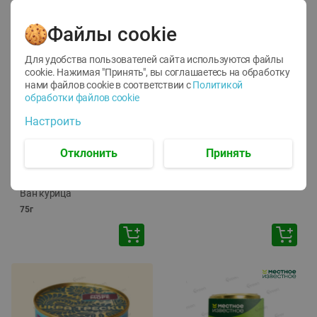
Файлы cookie
Для удобства пользователей сайта используются файлы
cookie. Нажимая "Принять", вы соглашаетесь
на обработку
нами файлов cookie в соответствии с
Политикой
обработки файлов cookie
-
12
%
-
24
%
Настроить
6.59
4.99
1.05
руб./
шт
руб./
шт
1.19
ТОФУ Vegetus ТВЕРДЫЙ
руб./
шт
Отклонить
Принять
230г
Корм влаж. для кош. с
чувств. пищевар. Пурина
Ван курица
75г