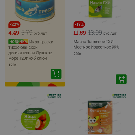
-
22
%
-
17
%
5.79
13.99
4.49
11.59
руб./
шт
руб./
шт
Масло Топленое ГХИ
Икра трески
Местное Известное 99%
тихоокеанской
деликатесная Лунское
200г
море 120г ж/б ключ
120г