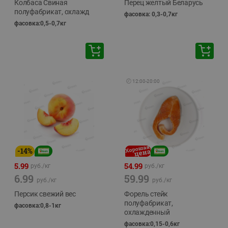
Колбаса Свиная
Перец желтый Беларусь
полуфабрикат, охлажд
фасовка: 0,3-0,7кг
фасовка:0,5-0,7кг
🕘
12:00
-
20:00
-
14
%
5.99
54.99
руб./
кг
руб./
кг
6.99
59.99
руб./
кг
руб./
кг
Персик свежий вес
Форель стейк
полуфабрикат,
фасовка:0,8-1кг
охлажденный
фасовка:0,15-0,6кг