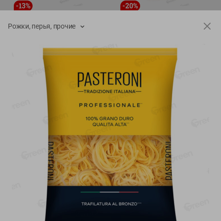
-
13
%
-
20
%
6.89
4.99
5.99
3.99
руб./
шт
руб./
шт
Рожки, перья, прочие
Яйца перепелиные
Конфеты фруктово-
копченые Молодецкие
ягодные Местное
Местное известное 20 шт
известное яблоко-тыква
упак Солигорска п/ф
Хоба
20шт в уп
60г
Показано 1-14 из 77
Показать 15-28 из 77
Каталог товаров
Специально для вас