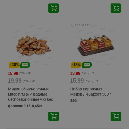
🕘
12:00
-
21:00
-
20
%
-
13
%
15.99
13.99
руб./
кг
руб./
шт
19.99
15.99
руб./
кг
руб./
шт
Мидии обыкновенные
Набор пирожных
мясо п/м в/м водные
Медовый бархат 580 г
беспозвоночные Vici вес
580г
фасовка: 0,15-0,65кг