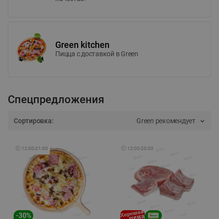
Green kitchen
Пицца c доставкой в Green
Спецпредложения
Сортировка:
Green рекомендует
🕘
12:00
-
21:00
🕘
12:00
-
20:00
-
30
%