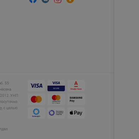
аб. 55
несена
2012.
УНП
лосуточно.
e»
с целью
тдел