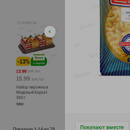
🕘
12:00
-
21:00
-
13
%
-
12
%
-
24
%
4.99
13.99
1.05
руб./
шт
руб./
шт
15.99
1.19
ТОФУ V
руб./
шт
руб./
шт
ТВЕРД
Набор пирожных
Корм влаж. для
230г
Медовый бархат
кош. с чувств.
580 г
пищевар. Пурина
Ван курица
580г
75г
Покупают вместе
Показано 1-14 из 79