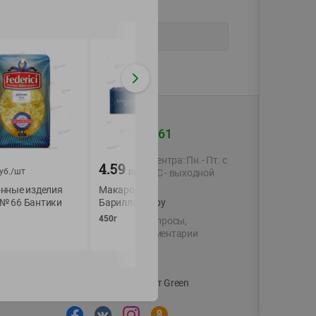
+375 44 560-60-61
Время работы Call-центра: Пн.- Пт. с
4.59
4.09
уб./
шт
руб./
шт
руб./
шт
09.00 до 17.00, СБ, ВС - выходной
нные изделия
Макаронные изделия
Макаронные изде
i № 66 Бантики
Барилла Спагетти
Федеричи №23 пе
shop@green-market.by
рифленые группа 
450г
Пишите нам свои вопросы,
500г
предложения и комментарии
й картой
Вакансии
👋
Корпоративный сайт Green