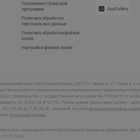
Положение о бонусной
AppGallery
программе
Политика обработки
персональных данных
Политика обработки файлов
cookie
Настройки файлов cookie
ридический адрес: Республика Беларусь, 220121, г. Минск, ул. П. Глебки, д. 5, к
дарственный регистр юридических лиц и индивидуальных предпринимателей в
34233.
Свидетельство о государственной регистрации: No 191634233 от 24.08.
Беларусь 26.10.2021 за № 521721. Режим приема заявок через корзину – круг
- Пт. с 09.00 до 17.00, СБ, ВС - выходной
.
На сайте
используются файлы «cooki
йтом.
Публичный договор.
ветствии с законодательством об обращениях граждан и юридических лиц: О
17 272 73 84 .