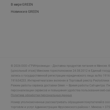
В мире GREEN
Новинки в GREEN
©
2026
ООО «ГРИНрозница» - Доставка продуктов питания в Минске.
Ю
(цокольный этаж) Минским горисполкомом 24.08.2012 в Единый госу
запись о государственной регистрации юридического лица за No 1916
191634233. Интернет-магазин включен в Торговый реестр Республики 
Режим работы сервиса доставки Green —
Время работы Call-центра: Пн.
персонализации сервисов и повышения удобства пользования веб-са
Политика обработки персональных данных
Номер уполномоченных рассматривать обращения покупателей в соот
торговли и услуг Администрации Фрунзенского района г. Минска + 375 