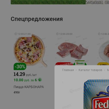
Спецпредложения
🕘
12:00
-
21:00
🕘
12:00
-
20:00
🕘
12:00
-
-
17
%
-
30
%
Главная
Каталог товаров
М
14.29
10.49
9.99
руб./
кг
руб
руб./
шт
11.49
11.99
10.00
6
руб. за
руб./
кг
Пицца КАРБОНАРА
Свинина 1 с.
Колбас
полуфабрикат,
полуфа
490г
охлажденный 1 кг
охлажд
фасовка: 1-2кг
фасовка: