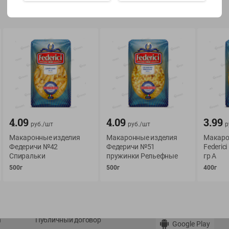
Показать 15-28 из 79
О сервисе
Мой Green
Оплата
История покупок
4.09
4.09
3.99
руб./
шт
руб./
шт
р
Условия доставки
Мои товары
Макаронные изделия
Макаронные изделия
Макаро
Возврат товара
Федеричи №42
Федеричи №51
Federic
Обратная связь
Спиральки
пружинки Рельефные
гр А
Оформление заказа
500г
500г
400г
Приложение Green c
Приемка товара
доставкой и бонусно
Самовывоз
Рекламная игра
App Store
n
Публичный договор
Google Play