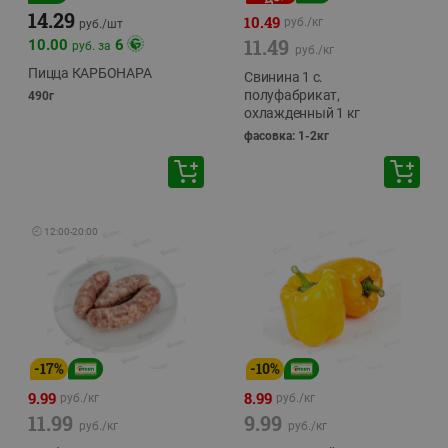
14.29
10.49
руб./
кг
руб./
шт
11.49
10.00
6
руб. за
руб./
кг
Пицца КАРБОНАРА
Свинина 1 с.
полуфабрикат,
490г
охлажденный 1 кг
фасовка: 1-2кг
🕘
12:00
-
20:00
-
17
%
-
10
%
9.99
8.99
руб./
кг
руб./
кг
11.99
9.99
руб./
кг
руб./
кг