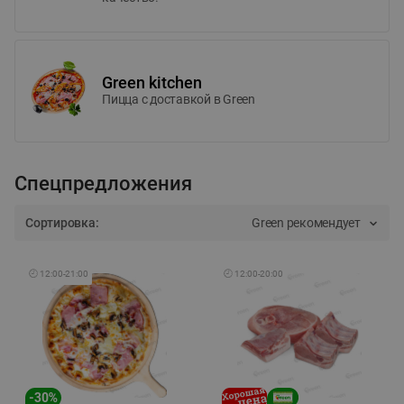
Green kitchen
Пицца c доставкой в Green
Спецпредложения
Сортировка:
Green рекомендует
🕘
12:00
-
21:00
🕘
12:00
-
20:00
-
30
%