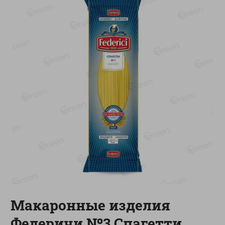
-
13
%
-
20
%
6.89
4.99
5.99
3.99
руб./
шт
руб./
шт
Яйца перепелиные
Конфеты фруктово-
копченые Молодецкие
ягодные Местное
Местное известное 20 шт
известное яблоко-тыква
упак Солигорска п/ф
Хоба
20шт в уп
60г
Показано 1-14 из 78
Показать 15-28 из 78
Каталог товаров
Макаронные изделия
Специально для вас
Федеричи №3 Спагетти