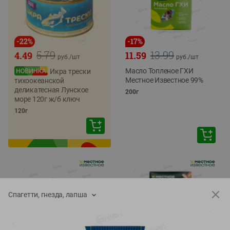
-
22
%
-
17
%
5.79
13.99
4.49
11.59
руб./
шт
руб./
шт
Масло Топленое ГХИ
Икра трески
Местное Известное 99%
тихоокеанской
деликатесная Лунское
200г
море 120г ж/б ключ
120г
Спагетти, гнезда, лапша