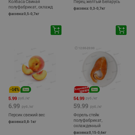
Колбаса Свиная
Перец желтый Беларусь
полуфабрикат, охлажд
фасовка: 0,3-0,7кг
фасовка:0,5-0,7кг
🕘
12:00
-
20:00
-
14
%
5.99
54.99
руб./
кг
руб./
кг
6.99
59.99
руб./
кг
руб./
кг
Персик свежий вес
Форель стейк
полуфабрикат,
фасовка:0,8-1кг
охлажденный
фасовка:0,15-0,6кг