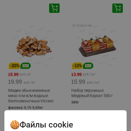
🕘
12:00
-
21:00
-
20
%
-
13
%
15.99
13.99
руб./
кг
руб./
шт
19.99
15.99
руб./
кг
руб./
шт
Мидии обыкновенные
Набор пирожных
мясо п/м в/м водные
Медовый бархат 580 г
беспозвоночные Vici вес
580г
фасовка: 0,15-0,65кг
Файлы cookie