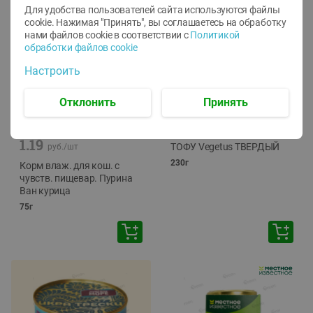
Для удобства пользователей сайта используются файлы
cookie. Нажимая "Принять", вы соглашаетесь
на обработку
нами файлов cookie в соответствии с
Политикой
обработки файлов cookie
Настроить
Отклонить
Принять
-
12
%
-
24
%
6.59
4.99
1.05
руб./
шт
руб./
шт
1.19
ТОФУ Vegetus ТВЕРДЫЙ
руб./
шт
230г
Корм влаж. для кош. с
чувств. пищевар. Пурина
Ван курица
75г