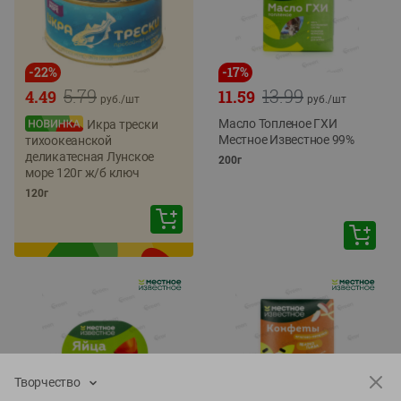
-
22
%
-
17
%
5.79
13.99
4.49
11.59
руб./
шт
руб./
шт
Масло Топленое ГХИ
Икра трески
Местное Известное 99%
тихоокеанской
деликатесная Лунское
200г
море 120г ж/б ключ
120г
Творчество