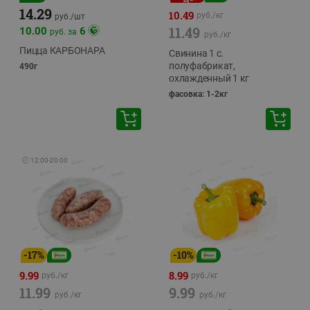
14.29
10.49
руб./
кг
руб./
шт
11.49
10.00
6
руб. за
руб./
кг
Пицца КАРБОНАРА
Свинина 1 с.
полуфабрикат,
490г
охлажденный 1 кг
фасовка: 1-2кг
🕘
12:00
-
20:00
-
17
%
-
10
%
9.99
8.99
руб./
кг
руб./
кг
11.99
9.99
руб./
кг
руб./
кг