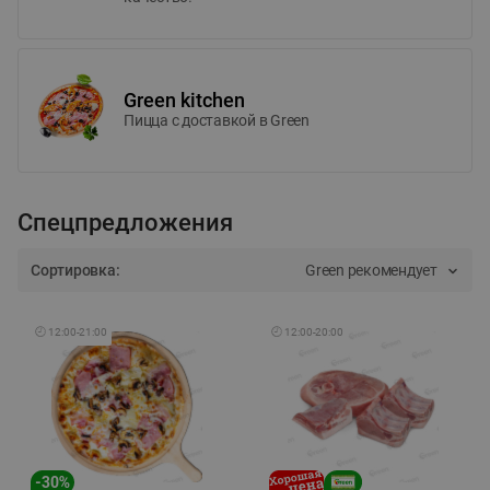
Green kitchen
Пицца c доставкой в Green
Спецпредложения
Сортировка:
Green рекомендует
🕘
12:00
-
21:00
🕘
12:00
-
20:00
-
30
%