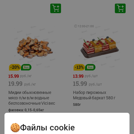
🕘
12:00
-
21:00
-
20
%
-
13
%
15.99
13.99
руб./
кг
руб./
шт
19.99
15.99
руб./
кг
руб./
шт
Мидии обыкновенные
Набор пирожных
мясо п/м в/м водные
Медовый бархат 580 г
беспозвоночные Vici вес
580г
фасовка: 0,15-0,65кг
Файлы cookie