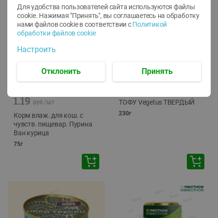
Для удобства пользователей сайта используются файлы
cookie. Нажимая "Принять", вы соглашаетесь
на обработку
нами файлов cookie в соответствии с
Политикой
обработки файлов cookie
Настроить
Отклонить
Принять
-
12
%
-
24
%
6.59
4.99
1.05
руб./
шт
руб./
шт
1.19
ТОФУ Vegetus ТВЕРДЫЙ
руб./
шт
230г
Корм влаж. для кош. с
чувств. пищевар. Пурина
Ван курица
75г