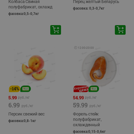
Колбаса Свиная
Перец желтый Беларусь
полуфабрикат, охлажд
фасовка: 0,3-0,7кг
фасовка:0,5-0,7кг
🕘
12:00
-
20:00
-
14
%
5.99
54.99
руб./
кг
руб./
кг
6.99
59.99
руб./
кг
руб./
кг
Персик свежий вес
Форель стейк
полуфабрикат,
фасовка:0,8-1кг
охлажденный
фасовка:0,15-0,6кг