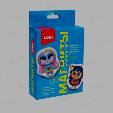
-
13
%
-
20
%
6.89
4.99
5.99
3.99
руб./
шт
руб./
шт
Яйца перепелиные
Конфеты фруктово-
копченые Молодецкие
ягодные Местное
Местное известное 20 шт
известное яблоко-тыква
упак Солигорска п/ф
Хоба
20шт в уп
60г
Показано 1-14 из 78
Показать 15-28 из 78
Каталог товаров
Специально для вас