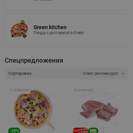
Green kitchen
Пицца c доставкой в Green
Спецпредложения
Сортировка:
Green рекомендует
🕘
12:00
-
21:00
🕘
12:00
-
20:00
-
30
%