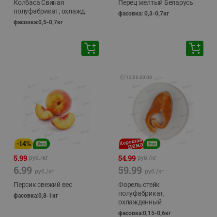
Колбаса Свиная
Перец желтый Беларусь
полуфабрикат, охлажд
фасовка: 0,3-0,7кг
фасовка:0,5-0,7кг
🕘
12:00
-
20:00
-
14
%
5.99
54.99
руб./
кг
руб./
кг
6.99
59.99
руб./
кг
руб./
кг
Персик свежий вес
Форель стейк
полуфабрикат,
фасовка:0,8-1кг
охлажденный
фасовка:0,15-0,6кг