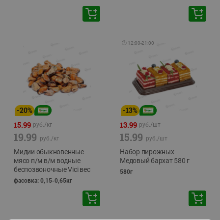
🕘
12:00
-
21:00
-
20
%
-
13
%
15.99
13.99
руб./
кг
руб./
шт
19.99
15.99
руб./
кг
руб./
шт
Мидии обыкновенные
Набор пирожных
мясо п/м в/м водные
Медовый бархат 580 г
беспозвоночные Vici вес
580г
фасовка: 0,15-0,65кг