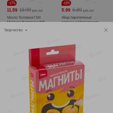
-
17
%
-
13
%
13.99
6.89
11.59
5.99
руб./
шт
руб./
шт
Масло Топленое ГХИ
Яйца перепелиные
Местное Известное 99%
копченые Молодецкие
Местное известное 20 шт
200г
Творчество
упак Солигорска п/ф
20шт в уп
Показано 1-14 из 79
Показать 15-28 из 79
Каталог товаров
Специально для вас