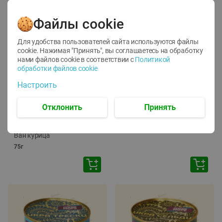
Файлы cookie
Для удобства пользователей сайта используются файлы
cookie. Нажимая "Принять", вы соглашаетесь
на обработку
нами файлов cookie в соответствии с
Политикой
обработки файлов cookie
-
12
%
-
24
%
Настроить
6.59
4.99
1.05
руб./
шт
руб./
шт
1.19
ТОФУ Vegetus ТВЕРДЫЙ
руб./
шт
Отклонить
Принять
230г
Корм влаж. для кош. с
чувств. пищевар. Пурина
Ван курица
75г