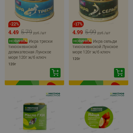
-
22
%
-
17
%
5.79
5.99
4.49
4.99
руб./
шт
руб./
шт
Икра трески
Икра сельди
тихоокеанской
тихоокеанской Лунское
деликатесная Лунское
море 120г ж/б ключ
море 120г ж/б ключ
120г
120г