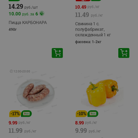
14.29
10.49
руб./
кг
руб./
шт
11.49
10.00
6
руб. за
руб./
кг
Пицца КАРБОНАРА
Свинина 1 с.
полуфабрикат,
490г
охлажденный 1 кг
фасовка: 1-2кг
🕘
12:00
-
20:00
-
17
%
-
10
%
9.99
8.99
руб./
кг
руб./
кг
11.99
9.99
руб./
кг
руб./
кг