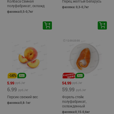
Колбаса Свиная
Перец желтый Беларусь
полуфабрикат, охлажд
фасовка: 0,3-0,7кг
фасовка:0,5-0,7кг
🕘
12:00
-
20:00
-
14
%
5.99
54.99
руб./
кг
руб./
кг
6.99
59.99
руб./
кг
руб./
кг
Персик свежий вес
Форель стейк
полуфабрикат,
фасовка:0,8-1кг
охлажденный
фасовка:0,15-0,6кг