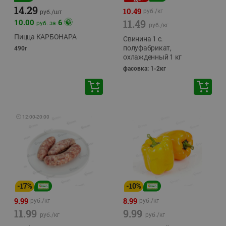
14.29
10.49
руб./
кг
руб./
шт
11.49
10.00
6
руб. за
руб./
кг
Пицца КАРБОНАРА
Свинина 1 с.
полуфабрикат,
490г
охлажденный 1 кг
фасовка: 1-2кг
🕘
12:00
-
20:00
-
17
%
-
10
%
9.99
8.99
руб./
кг
руб./
кг
11.99
9.99
руб./
кг
руб./
кг