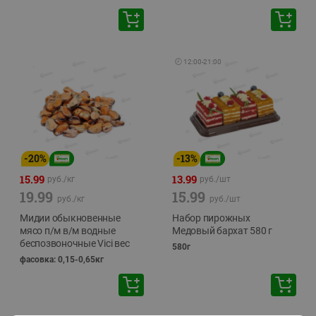
🕘
12:00
-
21:00
-
20
%
-
13
%
15.99
13.99
руб./
кг
руб./
шт
19.99
15.99
руб./
кг
руб./
шт
Мидии обыкновенные
Набор пирожных
мясо п/м в/м водные
Медовый бархат 580 г
беспозвоночные Vici вес
580г
фасовка: 0,15-0,65кг