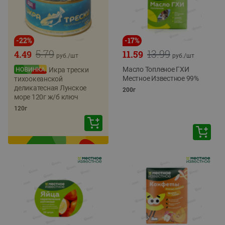
-
22
%
-
17
%
5.79
13.99
4.49
11.59
руб./
шт
руб./
шт
Масло Топленое ГХИ
Икра трески
Местное Известное 99%
тихоокеанской
деликатесная Лунское
200г
море 120г ж/б ключ
120г