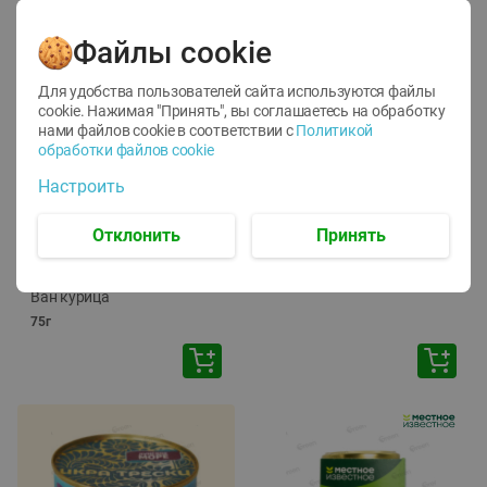
Файлы cookie
Для удобства пользователей сайта используются файлы
cookie. Нажимая "Принять", вы соглашаетесь
на обработку
нами файлов cookie в соответствии с
Политикой
обработки файлов cookie
-
12
%
-
24
%
Настроить
6.59
4.99
1.05
руб./
шт
руб./
шт
1.19
ТОФУ Vegetus ТВЕРДЫЙ
руб./
шт
Отклонить
Принять
230г
Корм влаж. для кош. с
чувств. пищевар. Пурина
Ван курица
75г