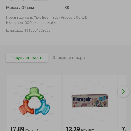
Вакансии
👋
Масса / Объем
30г
Корпоративный сайт Green
Производитель:
Yiwu Beishi Baby Products Co. LTD
Импортер:
ООО «Канпол бэби»
Штрихкод:
4813554002033
©
2026
ООО «ГРИНрозница» - Доставка продуктов питания в
Минске.
Покупают вместе
Описание товара
Юридическая информация и условия пользовательского
соглашения
Номер уполномоченных рассматривать обращения покупателей в
соответствии с законодательством об обращениях граждан и
юридических лиц: Отдел торговли и услуг Администрации
Фрунзенского района г. Минска + 375 17 272 73 84 .
Номер и адрес электронной почты лица, уполномоченного
продавцом рассматривать обращения покупателей о нарушении их
прав, предусмотренных законодательством о защите прав
потребителей: +375 44 560-60-61, shop@green-dostavka.by.
Способы оплаты товара:
17.89
12.29
7.9
руб./
шт
руб./
шт