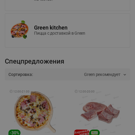
Green kitchen
Пицца c доставкой в Green
Спецпредложения
Сортировка:
Green рекомендует
🕘
12:00
-
21:00
🕘
12:00
-
20:00
-
30
%