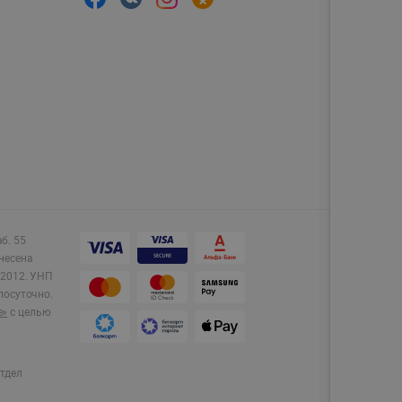
аб. 55
несена
2012.
УНП
лосуточно.
e»
с целью
тдел