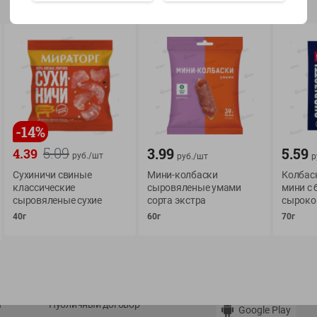
Показать 15-28 из 79
-
14
%
О сервисе
Мой Green
5.09
3.99
5.59
4.39
руб./
шт
руб./
шт
р
Оплата
История покупок
Сухиничи свиные
Мини-колбаски
Колбас
Условия доставки
Мои товары
классические
сыровяленые умами
мини с
сыровяленые сухие
сорта экстра
сыроко
Возврат товара
Обратная связь
40г
60г
70г
Оформление заказа
Приложение Green c
Приемка товара
доставкой и бонусно
Самовывоз
Рекламная игра
App Store
n
Публичный договор
Google Play