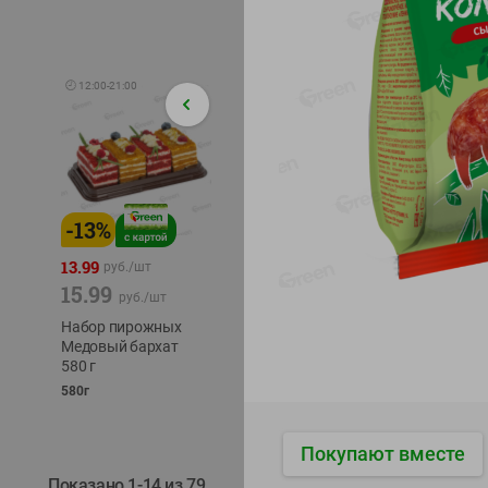
🕘
12:00
-
21:00
-
13
%
-
12
%
-
24
%
4.99
13.99
1.05
руб./
шт
руб./
шт
15.99
1.19
ТОФУ V
руб./
шт
руб./
шт
ТВЕРД
Набор пирожных
Корм влаж. для
230г
Медовый бархат
кош. с чувств.
580 г
пищевар. Пурина
Ван курица
580г
75г
Покупают вместе
Показано 1-14 из 79