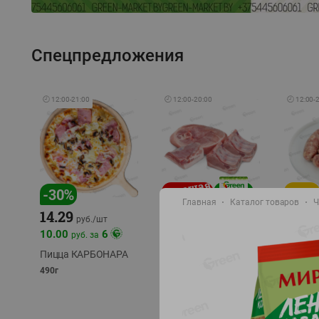
Спецпредложения
🕘
12:00
-
21:00
🕘
12:00
-
20:00
🕘
12:00
-
-
17
%
-
30
%
Главная
Каталог товаров
Ч
14.29
10.49
9.99
руб./
кг
руб
руб./
шт
11.49
11.99
10.00
6
руб. за
руб./
кг
Пицца КАРБОНАРА
Свинина 1 с.
Колбас
полуфабрикат,
полуфа
490г
охлажденный 1 кг
охлажд
фасовка: 1-2кг
фасовка: