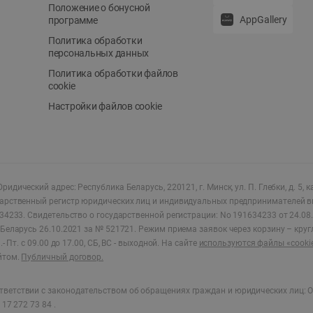
Положение о бонусной
AppGallery
программе
Политика обработки
персональных данных
Политика обработки файлов
cookie
Настройки файлов cookie
ридический адрес: Республика Беларусь, 220121, г. Минск, ул. П. Глебки, д. 5, к
дарственный регистр юридических лиц и индивидуальных предпринимателей в
34233.
Свидетельство о государственной регистрации: No 191634233 от 24.08.
Беларусь 26.10.2021 за № 521721. Режим приема заявок через корзину – круг
- Пт. с 09.00 до 17.00, СБ, ВС - выходной
.
На сайте
используются файлы «cooki
йтом.
Публичный договор.
ветствии с законодательством об обращениях граждан и юридических лиц: О
17 272 73 84 .