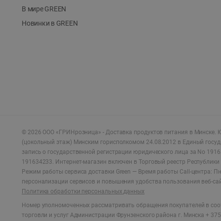
В мире GREEN
Новинки в GREEN
©
2026
ООО «ГРИНрозница» - Доставка продуктов питания в Минске.
Ю
(цокольный этаж) Минским горисполкомом 24.08.2012 в Единый госу
запись о государственной регистрации юридического лица за No 1916
191634233. Интернет-магазин включен в Торговый реестр Республики 
Режим работы сервиса доставки Green —
Время работы Call-центра: Пн.
персонализации сервисов и повышения удобства пользования веб-са
Политика обработки персональных данных
Номер уполномоченных рассматривать обращения покупателей в соот
торговли и услуг Администрации Фрунзенского района г. Минска + 375 