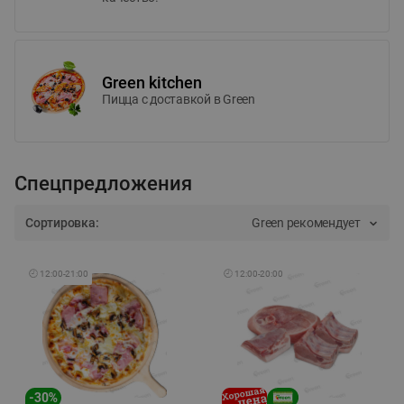
Green kitchen
Пицца c доставкой в Green
Спецпредложения
Сортировка:
Green рекомендует
🕘
12:00
-
21:00
🕘
12:00
-
20:00
-
30
%