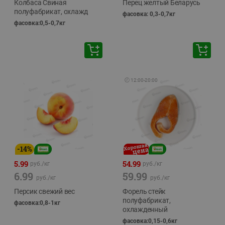
Колбаса Свиная
Перец желтый Беларусь
полуфабрикат, охлажд
фасовка: 0,3-0,7кг
фасовка:0,5-0,7кг
🕘
12:00
-
20:00
-
14
%
5.99
54.99
руб./
кг
руб./
кг
6.99
59.99
руб./
кг
руб./
кг
Персик свежий вес
Форель стейк
полуфабрикат,
фасовка:0,8-1кг
охлажденный
фасовка:0,15-0,6кг