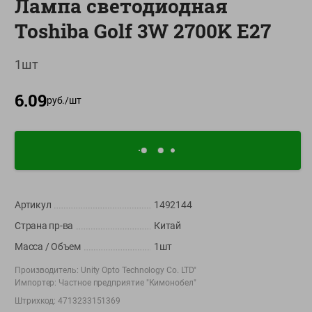
Лампа светодиодная
О сервисе
Toshiba Golf 3W 2700K E27
Настройки файлов cookie
1шт
Мой Green
6.09
Приложение Green c
руб./
шт
доставкой и бонусной картой
App
Google
AppGallery
Store
Play
Артикул
1492144
+375 44 560-60-61
Страна пр-ва
Китай
Время работы Call-центра: Пн.- Пт. с 09.00 до 17.00, СБ, ВС -
выходной
Масса / Объем
1шт
Производитель:
Unity Opto Technology Co. LTD"
shop@green-market.by
Импортер:
Частное предприятие "Кимонобел"
Пишите нам свои вопросы, предложения и комментарии
Штрихкод:
4713233151369