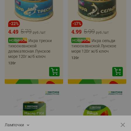
-
22
%
-
17
%
5.79
5.99
4.49
4.99
руб./
шт
руб./
шт
Икра трески
Икра сельди
тихоокеанской
тихоокеанской Лунское
деликатесная Лунское
море 120г ж/б ключ
море 120г ж/б ключ
120г
120г
Лампочки