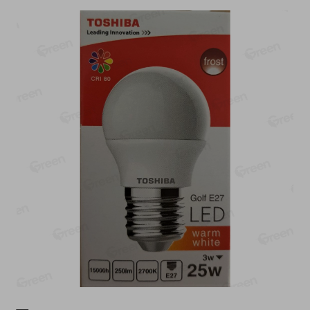
-
17
%
-
13
%
13.99
6.89
11.59
5.99
руб./
шт
руб./
шт
Масло Топленое ГХИ
Яйца перепелиные
Местное Известное 99%
копченые Молодецкие
Местное известное 20 шт
200г
упак Солигорска п/ф
20шт в уп
Показано 1-14 из 79
Показать 15-28 из 79
Каталог товаров
Специально для вас