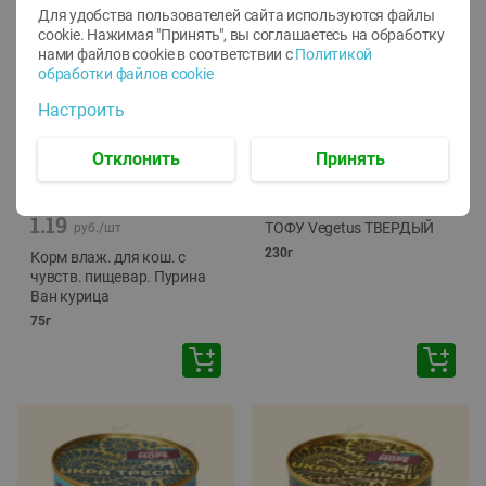
Для удобства пользователей сайта используются файлы
cookie. Нажимая "Принять", вы соглашаетесь
на обработку
нами файлов cookie в соответствии с
Политикой
обработки файлов cookie
Настроить
Отклонить
Принять
-
12
%
-
24
%
6.59
4.99
1.05
руб./
шт
руб./
шт
1.19
ТОФУ Vegetus ТВЕРДЫЙ
руб./
шт
230г
Корм влаж. для кош. с
чувств. пищевар. Пурина
Ван курица
75г