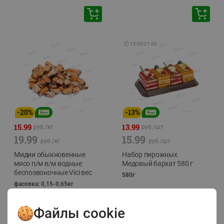
🕘
12:00
-
21:00
-
20
%
-
13
%
15.99
13.99
руб./
кг
руб./
шт
19.99
15.99
руб./
кг
руб./
шт
Мидии обыкновенные
Набор пирожных
мясо п/м в/м водные
Медовый бархат 580 г
беспозвоночные Vici вес
580г
фасовка: 0,15-0,65кг
Файлы cookie