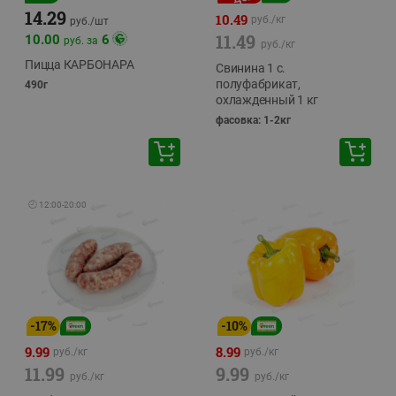
14.29
10.49
руб./
кг
руб./
шт
11.49
10.00
6
руб. за
руб./
кг
Пицца КАРБОНАРА
Свинина 1 с.
полуфабрикат,
490г
охлажденный 1 кг
фасовка: 1-2кг
🕘
12:00
-
20:00
-
17
%
-
10
%
9.99
8.99
руб./
кг
руб./
кг
11.99
9.99
руб./
кг
руб./
кг