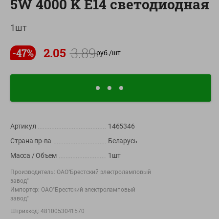
5W 4000 K E14 светодиодная
О сервисе
1шт
Настройки файлов cookie
3.89
2.05
Мой Green
-
47
%
руб./
шт
Приложение Green c
доставкой и бонусной картой
App
Google
AppGallery
Store
Play
Артикул
1465346
Страна пр-ва
Беларусь
+375 44 560-60-61
Масса / Объем
1шт
Время работы Call-центра: Пн.- Пт. с 09.00 до 17.00, СБ, ВС -
выходной
Производитель:
ОАО"Брестский электроламповый
завод"
Импортер:
ОАО"Брестский электроламповый
shop@green-market.by
завод"
Пишите нам свои вопросы, предложения и комментарии
Штрихкод:
4810053041570