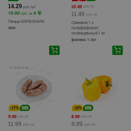
14.29
10.49
руб./
кг
руб./
шт
11.49
10.00
6
руб. за
руб./
кг
Пицца КАРБОНАРА
Свинина 1 с.
полуфабрикат,
490г
охлажденный 1 кг
фасовка: 1-2кг
🕘
12:00
-
20:00
-
17
%
-
10
%
9.99
8.99
руб./
кг
руб./
кг
11.99
9.99
руб./
кг
руб./
кг