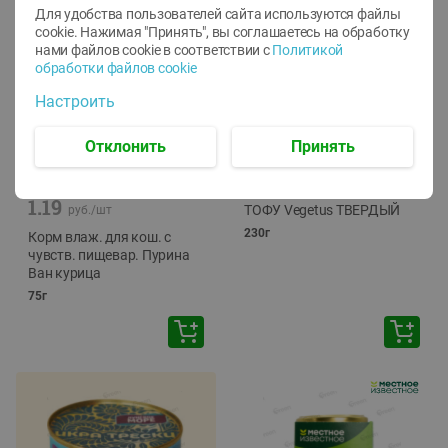
Для удобства пользователей сайта используются файлы
cookie. Нажимая "Принять", вы соглашаетесь
на обработку
нами файлов cookie в соответствии с
Политикой
обработки файлов cookie
Настроить
Отклонить
Принять
-
12
%
-
24
%
6.59
4.99
1.05
руб./
шт
руб./
шт
1.19
ТОФУ Vegetus ТВЕРДЫЙ
руб./
шт
230г
Корм влаж. для кош. с
чувств. пищевар. Пурина
Ван курица
75г