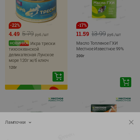
-
22
%
-
17
%
5.79
13.99
4.49
11.59
руб./
шт
руб./
шт
Масло Топленое ГХИ
Икра трески
Местное Известное 99%
тихоокеанской
деликатесная Лунское
200г
море 120г ж/б ключ
120г
Лампочки