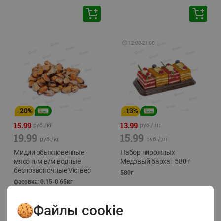
🕘
12:00
-
21:00
-
20
%
-
13
%
15.99
13.99
руб./
кг
руб./
шт
19.99
15.99
руб./
кг
руб./
шт
Мидии обыкновенные
Набор пирожных
мясо п/м в/м водные
Медовый бархат 580 г
беспозвоночные Vici вес
580г
фасовка: 0,15-0,65кг
Файлы cookie