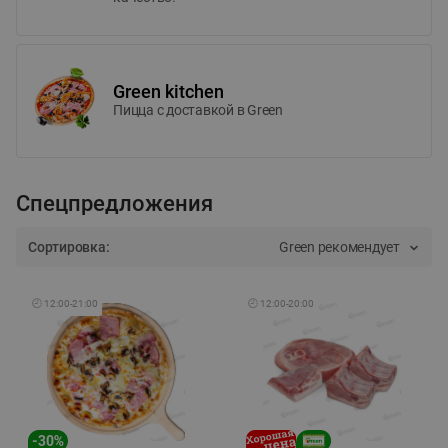
Green kitchen
Пицца c доставкой в Green
Спецпредложения
Сортировка:
Green рекомендует
🕘
12:00
-
21:00
🕘
12:00
-
20:00
-
30
%