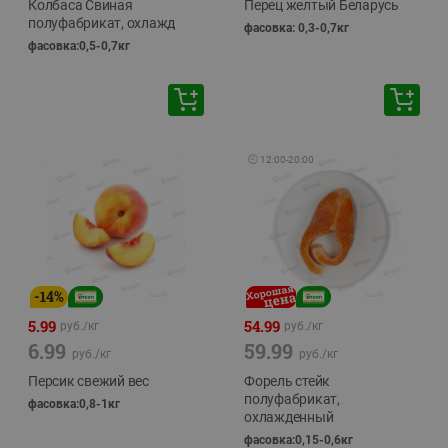
Колбаса Свиная
Перец желтый Беларусь
полуфабрикат, охлажд
фасовка: 0,3-0,7кг
фасовка:0,5-0,7кг
🕘
12:00
-
20:00
-
14
%
5.99
54.99
руб./
кг
руб./
кг
6.99
59.99
руб./
кг
руб./
кг
Персик свежий вес
Форель стейк
полуфабрикат,
фасовка:0,8-1кг
охлажденный
фасовка:0,15-0,6кг