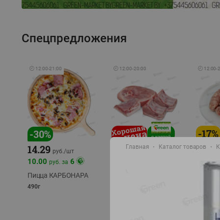
Спецпредложения
🕘
12:00
-
21:00
🕘
12:00
-
20:00
🕘
12:00
-
-
17
%
-
30
%
14.29
Главная
Каталог товаров
К
10.49
9.99
руб./
кг
руб
руб./
шт
11.49
11.99
10.00
6
руб. за
руб./
кг
Пицца КАРБОНАРА
Свинина 1 с.
Колбас
полуфабрикат,
полуфа
490г
охлажденный 1 кг
охлажд
фасовка: 1-2кг
фасовка: