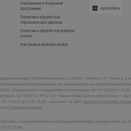
Положение о бонусной
AppGallery
программе
Политика обработки
персональных данных
Политика обработки файлов
cookie
Настройки файлов cookie
ридический адрес: Республика Беларусь, 220121, г. Минск, ул. П. Глебки, д. 5, к
дарственный регистр юридических лиц и индивидуальных предпринимателей в
34233.
Свидетельство о государственной регистрации: No 191634233 от 24.08.
Беларусь 26.10.2021 за № 521721. Режим приема заявок через корзину – круг
- Пт. с 09.00 до 17.00, СБ, ВС - выходной
.
На сайте
используются файлы «cooki
йтом.
Публичный договор.
ветствии с законодательством об обращениях граждан и юридических лиц: О
17 272 73 84 .