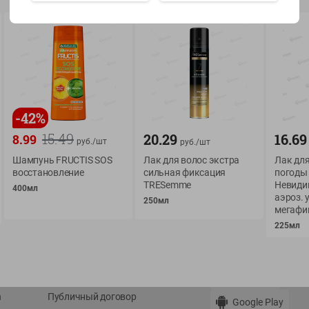
Показать 15-28 из 79
-
42
%
О сервисе
Мой Green
15.49
20.29
16.69
8.99
руб./
шт
руб./
шт
Оплата
История покупок
Шампунь FRUCTIS SOS
Лак для волос экстра
Лак для
восстановление
сильная фиксация
погоды
Условия доставки
Мои товары
TRESemme
Невиди
400мл
Возврат товара
аэроз. 
250мл
Обратная связь
мегафи
Оформление заказа
225мл
Приложение Green c
Приемка товара
доставкой и бонусно
Самовывоз
Рекламная игра
App Store
n
Публичный договор
Google Play