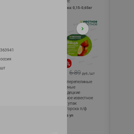
Vici вес
фасовка: 0,15-0,65кг
363941
оссия
-
17
%
-
13
%
1шт
13.99
6.89
11.59
5.99
руб./
шт
руб./
шт
Масло Топленое
Яйца перепелиные
ГХИ Местное
копченые
Известное 99%
Молодецкие
Местное известное
200г
20 шт упак
Солигорска п/ф
20шт в уп