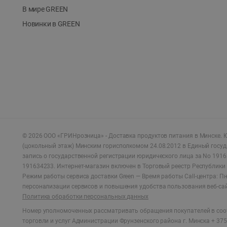
В мире GREEN
Новинки в GREEN
©
2026
ООО «ГРИНрозница» - Доставка продуктов питания в Минске.
Ю
(цокольный этаж) Минским горисполкомом 24.08.2012 в Единый госу
запись о государственной регистрации юридического лица за No 1916
191634233. Интернет-магазин включен в Торговый реестр Республики 
Режим работы сервиса доставки Green —
Время работы Call-центра: Пн.
персонализации сервисов и повышения удобства пользования веб-са
Политика обработки персональных данных
Номер уполномоченных рассматривать обращения покупателей в соот
торговли и услуг Администрации Фрунзенского района г. Минска + 375 