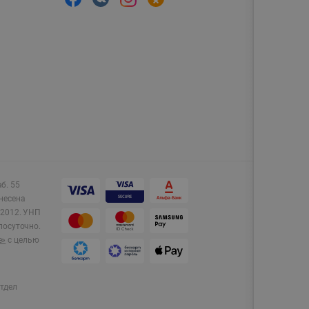
аб. 55
несена
2012.
УНП
лосуточно.
e»
с целью
тдел