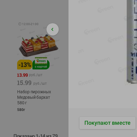
🕘
12:00
-
21:00
-
13
%
-
12
%
-
24
%
4.99
13.99
1.05
руб./
шт
руб./
шт
15.99
1.19
ТОФУ V
руб./
шт
руб./
шт
ТВЕРД
Набор пирожных
Корм влаж. для
230г
Медовый бархат
кош. с чувств.
580 г
пищевар. Пурина
Ван курица
580г
75г
Покупают вместе
Показано 1-14 из 79