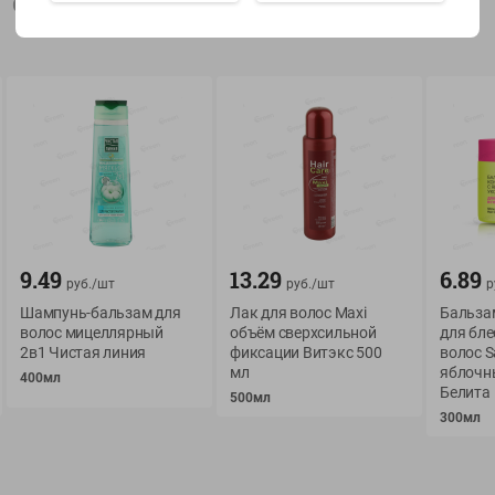
Описание товара
Показать 15-28 из 78
О сервисе
Мой Green
Оплата
История покупок
9.49
13.29
6.89
Условия доставки
Мои товары
руб./
шт
руб./
шт
р
Шампунь-бальзам для
Лак для волос Maxi
Бальза
Возврат товара
Обратная связь
волос мицеллярный
объём сверхсильной
для бле
Оформление заказа
2в1 Чистая линия
фиксации Витэкс 500
волос Sa
мл
яблочн
Приложение Green c
400мл
Приемка товара
Белита
доставкой и бонусно
500мл
Самовывоз
300мл
Рекламная игра
App Store
n
Публичный договор
Google Play