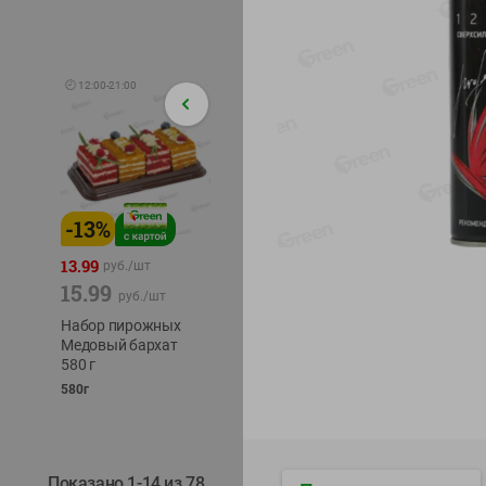
🕘
12:00
-
21:00
-
13
%
-
12
%
-
24
%
4.99
13.99
1.05
руб./
шт
руб./
шт
15.99
1.19
ТОФУ V
руб./
шт
руб./
шт
ТВЕРД
Набор пирожных
Корм влаж. для
230г
Медовый бархат
кош. с чувств.
580 г
пищевар. Пурина
Ван курица
580г
75г
Показано 1-14 из 78