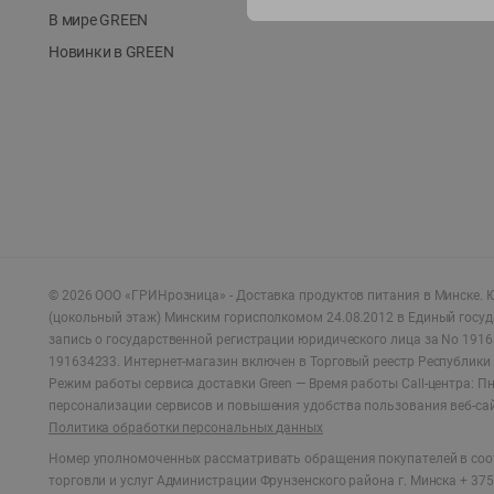
В мире GREEN
Новинки в GREEN
©
2026
ООО «ГРИНрозница» - Доставка продуктов питания в Минске.
Ю
(цокольный этаж) Минским горисполкомом 24.08.2012 в Единый госу
запись о государственной регистрации юридического лица за No 1916
191634233. Интернет-магазин включен в Торговый реестр Республики 
Режим работы сервиса доставки Green —
Время работы Call-центра: Пн.
персонализации сервисов и повышения удобства пользования веб-са
Политика обработки персональных данных
Номер уполномоченных рассматривать обращения покупателей в соот
торговли и услуг Администрации Фрунзенского района г. Минска + 375 