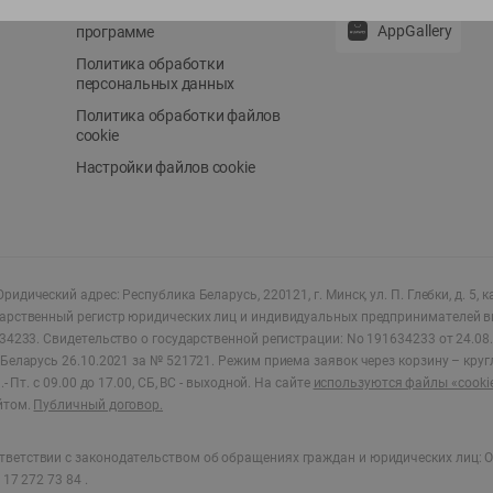
Положение о бонусной
AppGallery
программе
Политика обработки
персональных данных
Политика обработки файлов
cookie
Настройки файлов cookie
ридический адрес: Республика Беларусь, 220121, г. Минск, ул. П. Глебки, д. 5, к
дарственный регистр юридических лиц и индивидуальных предпринимателей в
34233.
Свидетельство о государственной регистрации: No 191634233 от 24.08.
Беларусь 26.10.2021 за № 521721. Режим приема заявок через корзину – круг
- Пт. с 09.00 до 17.00, СБ, ВС - выходной
.
На сайте
используются файлы «cooki
йтом.
Публичный договор.
ветствии с законодательством об обращениях граждан и юридических лиц: О
17 272 73 84 .