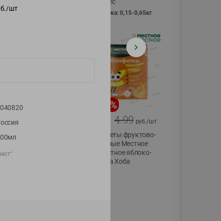
Vici вес
б./
шт
фасовка: 0,15-0,65кг
-
13
%
-
20
%
040820
6.89
4.99
5.99
3.99
руб./
шт
руб./
шт
оссия
Яйца перепелиные
Конфеты фруктово-
300мл
копченые
ягодные Местное
Молодецкие
известное яблоко-
ест"
Местное известное
тыква Хоба
20 шт упак
60г
Солигорска п/ф
20шт в уп