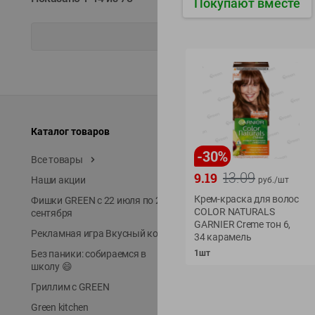
Покупают вместе
Каталог товаров
Специально для вас
-
30
%
Все товары
Акции
13.09
9.19
Наши акции
Местное известное
руб./
шт
Крем-краска для волос
Фишки GREEN с 22 июля по 22
ЭКОлиния
COLOR NATURALS
сентября
Prime Steak
GARNIER Creme тон 6,
Рекламная игра Вкусный код
34 карамель
Собственное пр-во
1шт
Без паники: собираемся в
Первое правило
школу 😄
Новинки
Гриллим с GREEN
Выгодная покупка в Gree
Green kitchen