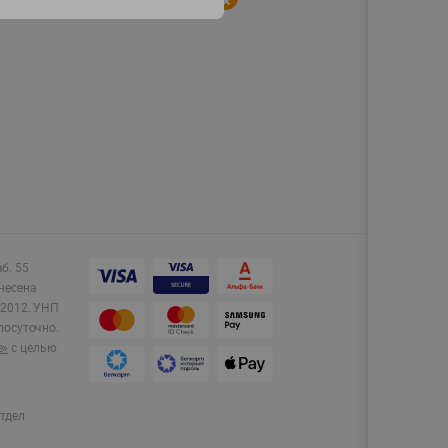
аб. 55
несена
2012.
УНП
лосуточно.
e»
с целью
тдел