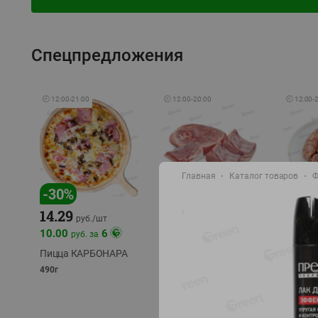
Спецпредложения
🕘
12:00
-
21:00
🕘
12:00
-
20:00
🕘
12:00
-
Главная
Каталог товаров
Ф
-
17
%
-
30
%
14.29
10.49
9.99
руб./
кг
руб
руб./
шт
11.49
11.99
10.00
6
руб. за
руб./
кг
Пицца КАРБОНАРА
Свинина 1 с.
Колбас
полуфабрикат,
полуфа
490г
охлажденный 1 кг
охлажд
фасовка: 1-2кг
фасовка: