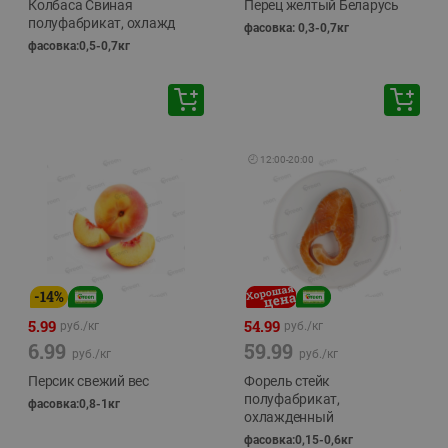
Колбаса Свиная
Перец желтый Беларусь
полуфабрикат, охлажд
фасовка: 0,3-0,7кг
фасовка:0,5-0,7кг
🕘
12:00
-
20:00
-
14
%
5.99
54.99
руб./
кг
руб./
кг
6.99
59.99
руб./
кг
руб./
кг
Персик свежий вес
Форель стейк
полуфабрикат,
фасовка:0,8-1кг
охлажденный
фасовка:0,15-0,6кг