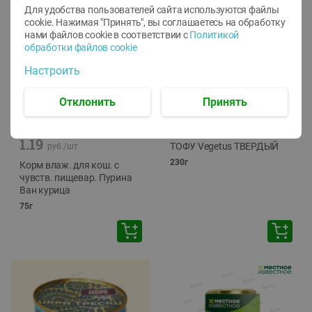
Для удобства пользователей сайта используются файлы
cookie. Нажимая "Принять", вы соглашаетесь
на обработку
нами файлов cookie в соответствии с
Политикой
обработки файлов cookie
Настроить
Отклонить
Принять
-
12
%
-
24
%
6.59
4.99
1.05
руб./
шт
руб./
шт
1.19
ТОФУ Vegetus ТВЕРДЫЙ
руб./
шт
230г
Корм влаж. для кош. с
чувств. пищевар. Пурина
Ван курица
75г