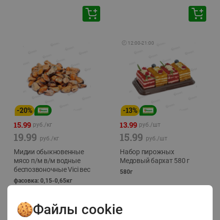
🕘
12:00
-
21:00
-
20
%
-
13
%
15.99
13.99
руб./
кг
руб./
шт
19.99
15.99
руб./
кг
руб./
шт
Мидии обыкновенные
Набор пирожных
мясо п/м в/м водные
Медовый бархат 580 г
беспозвоночные Vici вес
580г
фасовка: 0,15-0,65кг
Файлы cookie