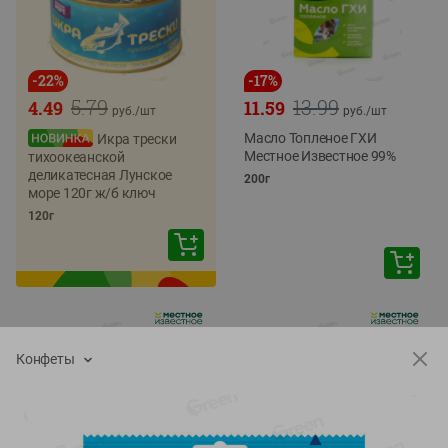
-
22
%
-
17
%
5.79
13.99
4.49
11.59
руб./
шт
руб./
шт
Масло Топленое ГХИ
Икра трески
Местное Известное 99%
тихоокеанской
деликатесная Лунское
200г
море 120г ж/б ключ
120г
Конфеты