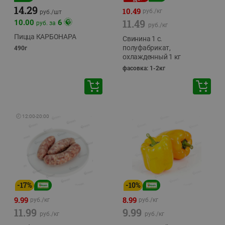
14.29
10.49
руб./
кг
руб./
шт
11.49
10.00
6
руб. за
руб./
кг
Пицца КАРБОНАРА
Свинина 1 с.
полуфабрикат,
490г
охлажденный 1 кг
фасовка: 1-2кг
🕘
12:00
-
20:00
-
17
%
-
10
%
9.99
8.99
руб./
кг
руб./
кг
11.99
9.99
руб./
кг
руб./
кг