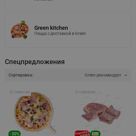
Green kitchen
Пицца c доставкой в Green
Спецпредложения
Сортировка:
Green рекомендует
🕘
12:00
-
21:00
🕘
12:00
-
20:00
-
30
%