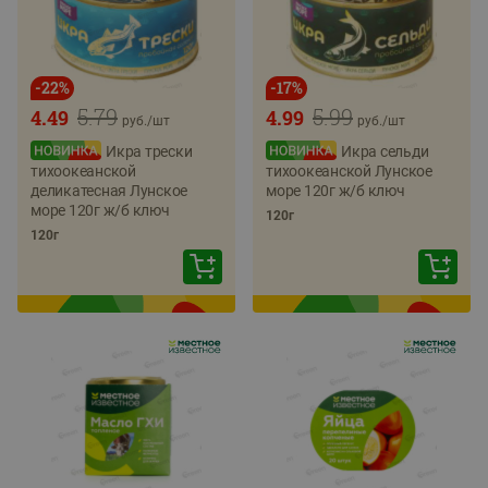
-
22
%
-
17
%
5.79
5.99
4.49
4.99
руб./
шт
руб./
шт
Икра трески
Икра сельди
тихоокеанской
тихоокеанской Лунское
деликатесная Лунское
море 120г ж/б ключ
море 120г ж/б ключ
120г
120г