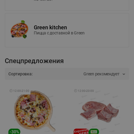
Green kitchen
Пицца c доставкой в Green
Спецпредложения
Сортировка:
Green рекомендует
🕘
12:00
-
21:00
🕘
12:00
-
20:00
-
30
%