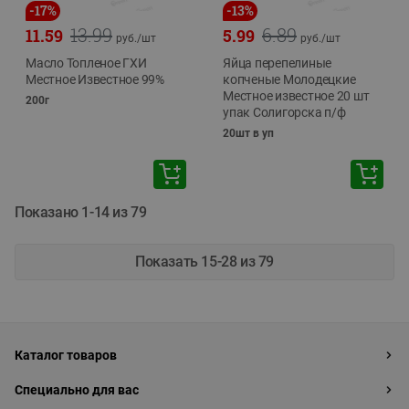
-
17
%
-
13
%
13.99
6.89
11.59
5.99
руб./
шт
руб./
шт
Масло Топленое ГХИ
Яйца перепелиные
Местное Известное 99%
копченые Молодецкие
Местное известное 20 шт
200г
упак Солигорска п/ф
20шт в уп
Показано 1-14 из 79
Показать 15-28 из 79
Каталог товаров
Специально для вас