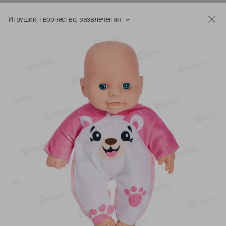
О сервисе
Игрушки, творчество, развлечения
Настройки файлов cookie
Мой Green
Приложение Green c
доставкой и бонусной картой
App
Google
AppGallery
Store
Play
+375 44 560-60-61
Время работы Call-центра: Пн.- Пт. с 09.00 до 17.00, СБ, ВС -
выходной
shop@green-market.by
Пишите нам свои вопросы, предложения и комментарии