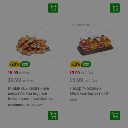
🕘
12:00
-
21:00
-
20
%
-
13
%
15.99
13.99
руб./
кг
руб./
шт
19.99
15.99
руб./
кг
руб./
шт
Мидии обыкновенные
Набор пирожных
мясо п/м в/м водные
Медовый бархат 580 г
беспозвоночные Vici вес
580г
фасовка: 0,15-0,65кг