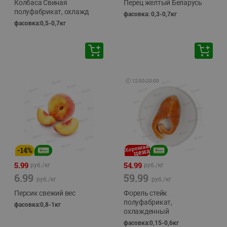
Колбаса Свиная
Перец желтый Беларусь
полуфабрикат, охлажд
фасовка: 0,3-0,7кг
фасовка:0,5-0,7кг
🕘
12:00
-
20:00
-
14
%
5.99
54.99
руб./
кг
руб./
кг
6.99
59.99
руб./
кг
руб./
кг
Персик свежий вес
Форель стейк
полуфабрикат,
фасовка:0,8-1кг
охлажденный
фасовка:0,15-0,6кг