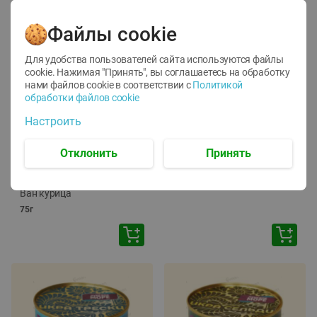
Файлы cookie
Для удобства пользователей сайта используются файлы
cookie. Нажимая "Принять", вы соглашаетесь
на обработку
нами файлов cookie в соответствии с
Политикой
обработки файлов cookie
-
12
%
-
24
%
Настроить
6.59
4.99
1.05
руб./
шт
руб./
шт
1.19
ТОФУ Vegetus ТВЕРДЫЙ
руб./
шт
Отклонить
Принять
230г
Корм влаж. для кош. с
чувств. пищевар. Пурина
Ван курица
75г