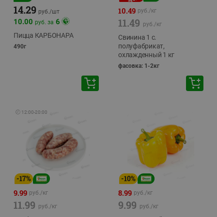
14.29
10.49
руб./
кг
руб./
шт
11.49
10.00
6
руб. за
руб./
кг
Пицца КАРБОНАРА
Свинина 1 с.
полуфабрикат,
490г
охлажденный 1 кг
фасовка: 1-2кг
🕘
12:00
-
20:00
-
17
%
-
10
%
9.99
8.99
руб./
кг
руб./
кг
11.99
9.99
руб./
кг
руб./
кг