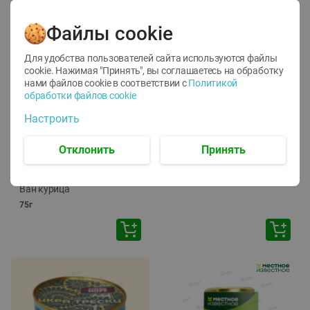
Файлы cookie
Для удобства пользователей сайта используются файлы
cookie. Нажимая "Принять", вы соглашаетесь
на обработку
нами файлов cookie в соответствии с
Политикой
обработки файлов cookie
-
12
%
-
24
%
Настроить
6.59
4.99
1.05
руб./
шт
руб./
шт
1.19
ТОФУ Vegetus ТВЕРДЫЙ
руб./
шт
Отклонить
Принять
230г
Корм влаж. для кош. с
чувств. пищевар. Пурина
Ван курица
75г