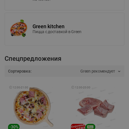
Green kitchen
Пицца c доставкой в Green
Спецпредложения
Сортировка:
Green рекомендует
🕘
12:00
-
21:00
🕘
12:00
-
20:00
-
30
%