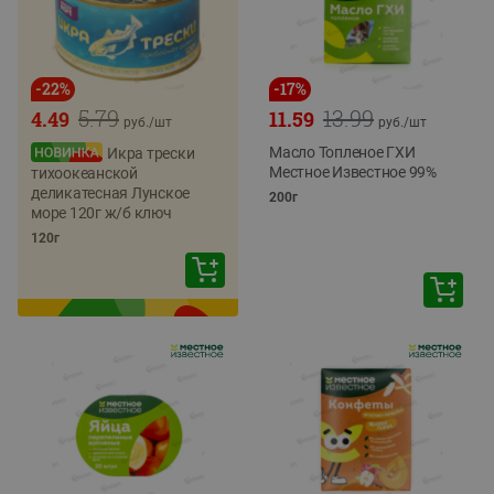
-
22
%
-
17
%
5.79
13.99
4.49
11.59
руб./
шт
руб./
шт
Масло Топленое ГХИ
Икра трески
Местное Известное 99%
тихоокеанской
деликатесная Лунское
200г
море 120г ж/б ключ
120г