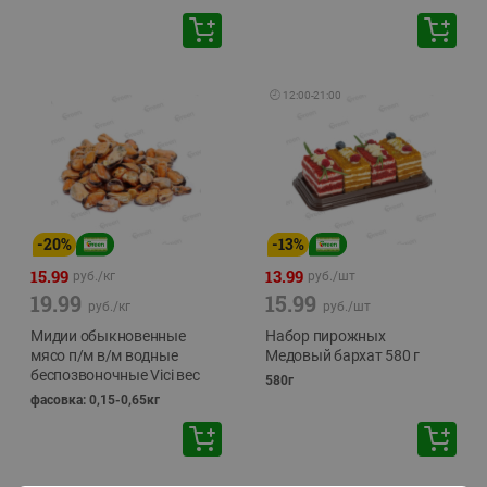
🕘
12:00
-
21:00
-
20
%
-
13
%
15.99
13.99
руб./
кг
руб./
шт
19.99
15.99
руб./
кг
руб./
шт
Мидии обыкновенные
Набор пирожных
мясо п/м в/м водные
Медовый бархат 580 г
беспозвоночные Vici вес
580г
фасовка: 0,15-0,65кг