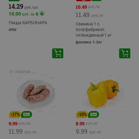
14.29
10.49
руб./
кг
руб./
шт
11.49
10.00
6
руб. за
руб./
кг
Пицца КАРБОНАРА
Свинина 1 с.
полуфабрикат,
490г
охлажденный 1 кг
фасовка: 1-2кг
🕘
12:00
-
20:00
-
17
%
-
10
%
9.99
8.99
руб./
кг
руб./
кг
11.99
9.99
руб./
кг
руб./
кг