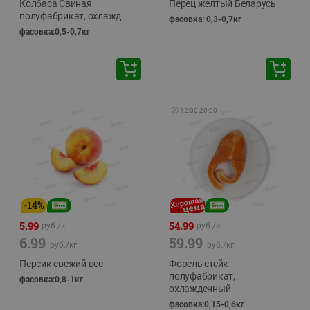
Колбаса Свиная
Перец желтый Беларусь
полуфабрикат, охлажд
фасовка: 0,3-0,7кг
фасовка:0,5-0,7кг
🕘
12:00
-
20:00
-
14
%
5.99
54.99
руб./
кг
руб./
кг
6.99
59.99
руб./
кг
руб./
кг
Персик свежий вес
Форель стейк
полуфабрикат,
фасовка:0,8-1кг
охлажденный
фасовка:0,15-0,6кг