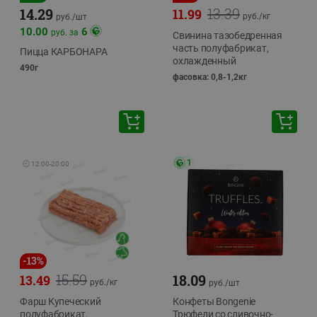
13.39
14.29
11.99
руб./
кг
руб./
шт
10.00
6
руб. за
Свинина тазобедренная
часть полуфабрикат,
Пицца КАРБОНАРА
охлажденный
490г
фасовка: 0,8-1,2кг
1
🕘
12:00
-
20:00
-
13
%
15.59
18.09
13.49
руб./
кг
руб./
шт
Фарш Купеческий
Конфеты Bongenie
полуфабрикат,
Трюфели со сливочно-