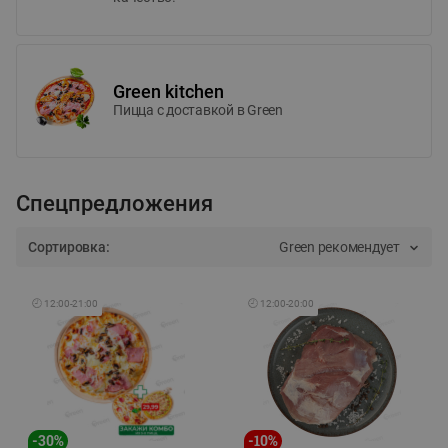
Green kitchen
Пицца c доставкой в Green
Спецпредложения
Сортировка:
Green рекомендует
🕘
12:00
-
21:00
🕘
12:00
-
20:00
-
30
%
-
10
%