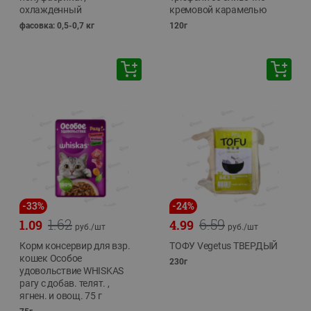
охлажденный
кремовой карамелью
фасовка: 0,5-0,7 кг
120г
-
33
%
-
24
%
1.62
6.59
1.09
4.99
руб./
шт
руб./
шт
Корм консервир для взр.
ТОФУ Vegetus ТВЕРДЫЙ
кошек Особое
230г
удовольствие WHISKAS
рагу с добав. телят. ,
ягнен. и овощ. 75 г