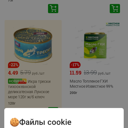
75г
-
22
%
-
17
%
5.79
13.99
4.49
11.59
руб./
шт
руб./
шт
Масло Топленое ГХИ
Икра трески
Местное Известное 99%
тихоокеанской
деликатесная Лунское
200г
море 120г ж/б ключ
120г
Файлы cookie