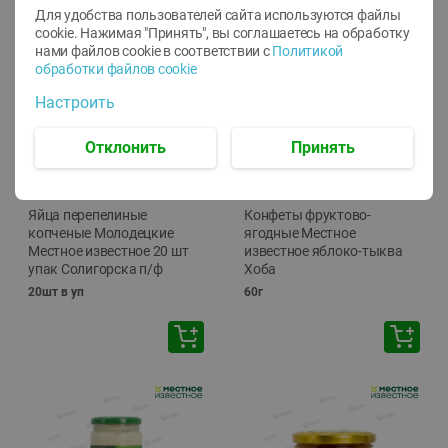
Для удобства пользователей сайта используются файлы
cookie. Нажимая "Принять", вы соглашаетесь
на обработку
нами файлов cookie в соответствии с
Политикой
обработки файлов cookie
Настроить
Отклонить
Принять
-
13
%
-
20
%
6.89
4.99
5.99
3.99
руб./
шт
руб./
шт
Яйца перепелиные
Конфеты фруктово-
копченые Молодецкие
ягодные Местное
Местное известное 20 шт
известное яблоко-тыква
упак Солигорска п/ф
Хоба
20шт в уп
60г