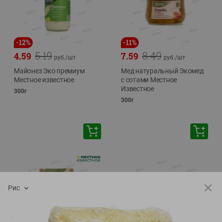
-
12
%
-
11
%
5.19
8.49
4.59
7.59
руб./
шт
руб./
шт
Майонез Эко премиум
Мед натуральный Экомед
Местное известное
с сотами Местное
Известное
300г
300г
Рис