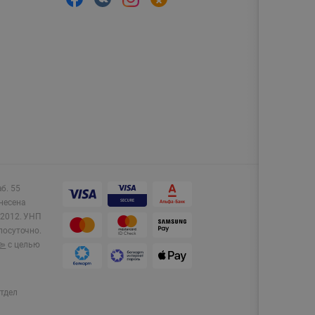
аб. 55
несена
2012.
УНП
лосуточно.
e»
с целью
тдел