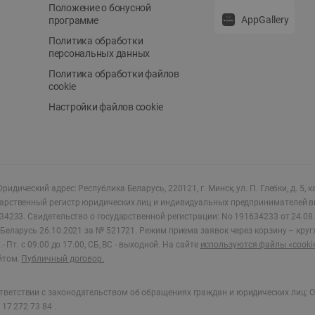
Положение о бонусной
AppGallery
программе
Политика обработки
персональных данных
Политика обработки файлов
cookie
Настройки файлов cookie
ридический адрес: Республика Беларусь, 220121, г. Минск, ул. П. Глебки, д. 5, к
дарственный регистр юридических лиц и индивидуальных предпринимателей в
34233.
Свидетельство о государственной регистрации: No 191634233 от 24.08.
Беларусь 26.10.2021 за № 521721. Режим приема заявок через корзину – круг
- Пт. с 09.00 до 17.00, СБ, ВС - выходной
.
На сайте
используются файлы «cooki
йтом.
Публичный договор.
ветствии с законодательством об обращениях граждан и юридических лиц: О
17 272 73 84 .