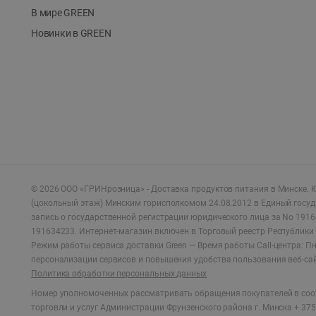
В мире GREEN
Новинки в GREEN
©
2026
ООО «ГРИНрозница» - Доставка продуктов питания в Минске.
Ю
(цокольный этаж) Минским горисполкомом 24.08.2012 в Единый госу
запись о государственной регистрации юридического лица за No 1916
191634233. Интернет-магазин включен в Торговый реестр Республики 
Режим работы сервиса доставки Green —
Время работы Call-центра: Пн.
персонализации сервисов и повышения удобства пользования веб-са
Политика обработки персональных данных
Номер уполномоченных рассматривать обращения покупателей в соот
торговли и услуг Администрации Фрунзенского района г. Минска + 375 