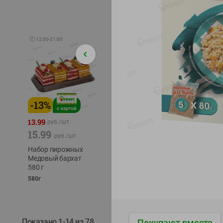
🕘
12:00
-
21:00
-
13
%
-
12
%
-
24
%
4.99
13.99
1.05
руб./
шт
руб./
шт
15.99
1.19
ТОФУ V
руб./
шт
руб./
шт
ТВЕРД
Набор пирожных
Корм влаж. для
230г
Медовый бархат
кош. с чувств.
580 г
пищевар. Пурина
Ван курица
580г
75г
Показано 1-14 из 78
Покупают вместе