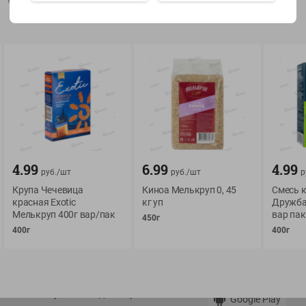
Показать 15-28 из 78
О сервисе
Мой Green
Оплата
История покупок
4.99
6.99
4.99
руб./
шт
руб./
шт
р
Условия доставки
Мои товары
Крупа Чечевица
Киноа Мелькруп 0, 45
Смесь к
Возврат товара
Обратная связь
красная Exotic
кг уп
Дружба
Мелькруп 400г вар/пак
вар пак
Оформление заказа
450г
400г
400г
Приложение Green c
Приемка товара
доставкой и бонусно
Самовывоз
Рекламная игра
App Store
n
Публичный договор
Google Play