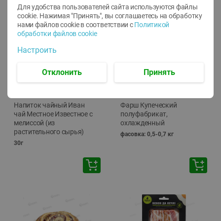
Для удобства пользователей сайта используются файлы
🕘
12:00
-
20:00
cookie. Нажимая "Принять", вы соглашаетесь
на обработку
нами файлов cookie в соответствии с
Политикой
обработки файлов cookie
Настроить
Отклонить
Принять
-
10
%
-
13
%
7.29
15.59
6.59
13.49
руб./
шт
руб./
кг
Напиток чайный Иван
Фарш Купеческий
чай Местное Известное с
полуфабрикат,
мелиссой (из
охлажденный
растительного сырья)
фасовка: 0,5-0,7 кг
30г