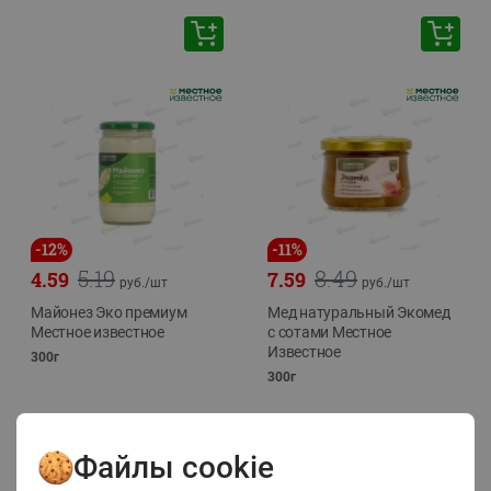
-
12
%
-
11
%
5.19
8.49
4.59
7.59
руб./
шт
руб./
шт
Майонез Эко премиум
Мед натуральный Экомед
Местное известное
с сотами Местное
Известное
300г
300г
Файлы cookie