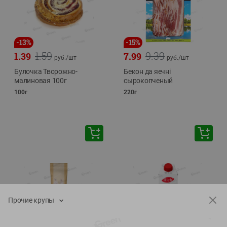
-
13
%
-
15
%
1.59
9.39
1.39
7.99
руб./
шт
руб./
шт
Булочка Творожно-
Бекон да яечнi
малиновая 100г
сырокопченый
100г
220г
Прочие крупы