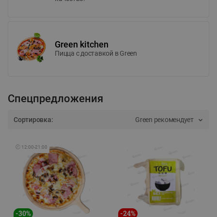
Green kitchen
Пицца c доставкой в Green
Спецпредложения
Сортировка:
Green рекомендует
🕘
12:00
-
21:00
-
30
%
-
24
%