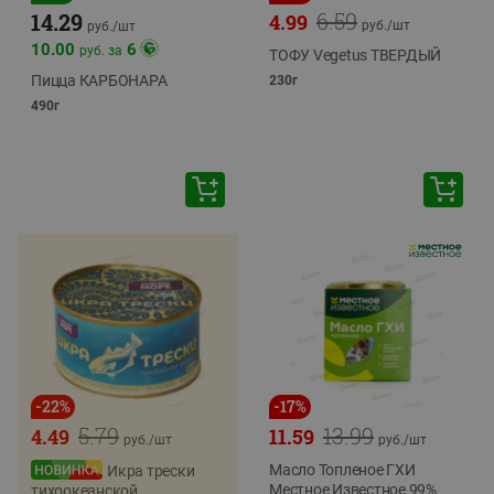
6.59
14.29
4.99
руб./
шт
руб./
шт
10.00
6
руб. за
ТОФУ Vegetus ТВЕРДЫЙ
Пицца КАРБОНАРА
230г
490г
-
22
%
-
17
%
5.79
13.99
4.49
11.59
руб./
шт
руб./
шт
Масло Топленое ГХИ
Икра трески
Местное Известное 99%
тихоокеанской