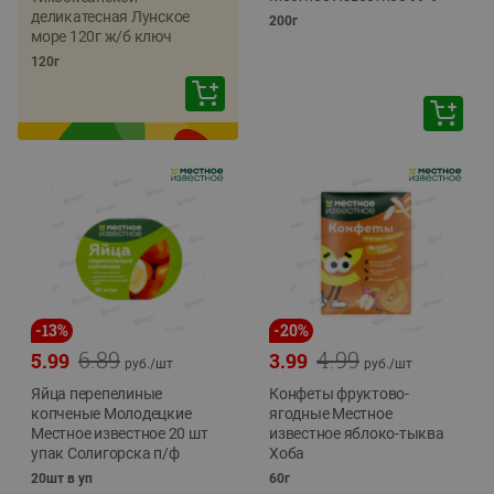
деликатесная Лунское
200г
море 120г ж/б ключ
120г
-
13
%
-
20
%
6.89
4.99
5.99
3.99
руб./
шт
руб./
шт
Яйца перепелиные
Конфеты фруктово-
копченые Молодецкие
ягодные Местное
Местное известное 20 шт
известное яблоко-тыква
упак Солигорска п/ф
Хоба
20шт в уп
60г