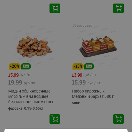
🕘
12:00
-
21:00
-
20
%
-
13
%
15.99
13.99
руб./
кг
руб./
шт
19.99
15.99
руб./
кг
руб./
шт
Мидии обыкновенные
Набор пирожных
мясо п/м в/м водные
Медовый бархат 580 г
беспозвоночные Vici вес
580г
фасовка: 0,15-0,65кг