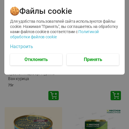
Файлы cookie
Для удобства пользователей сайта используются файлы
cookie. Нажимая "Принять", вы соглашаетесь
на обработку
нами файлов cookie в соответствии с
Политикой
обработки файлов cookie
-
12
%
-
24
%
Настроить
6.59
4.99
1.05
руб./
шт
руб./
шт
1.19
Отклонить
Принять
ТОФУ Vegetus ТВЕРДЫЙ
руб./
шт
230г
Корм влаж. для кош. с
чувств. пищевар. Пурина
Ван курица
75г