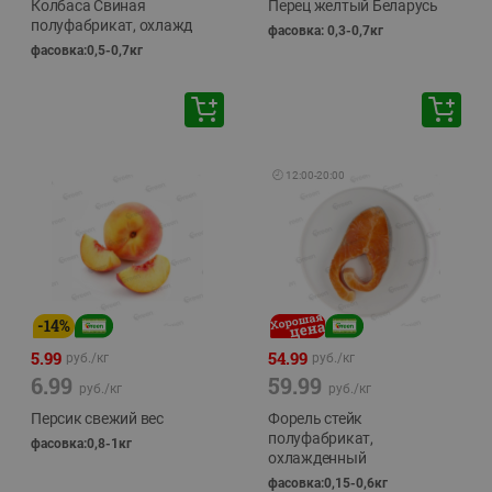
Колбаса Свиная
Перец желтый Беларусь
полуфабрикат, охлажд
фасовка: 0,3-0,7кг
фасовка:0,5-0,7кг
🕘
12:00
-
20:00
-
14
%
5.99
54.99
руб./
кг
руб./
кг
6.99
59.99
руб./
кг
руб./
кг
Персик свежий вес
Форель стейк
полуфабрикат,
фасовка:0,8-1кг
охлажденный
фасовка:0,15-0,6кг