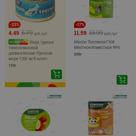
-
22
%
-
17
%
5.79
13.99
4.49
11.59
руб./
шт
руб./
шт
Масло Топленое ГХИ
Икра трески
Местное Известное 99%
тихоокеанской
деликатесная Лунское
200г
море 120г ж/б ключ
120г