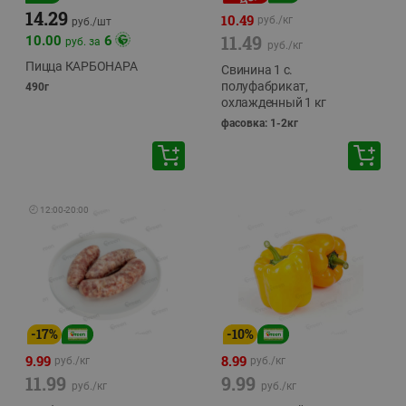
14.29
10.49
руб./
кг
руб./
шт
11.49
10.00
6
руб. за
руб./
кг
Пицца КАРБОНАРА
Свинина 1 с.
полуфабрикат,
490г
охлажденный 1 кг
фасовка: 1-2кг
🕘
12:00
-
20:00
-
17
%
-
10
%
9.99
8.99
руб./
кг
руб./
кг
11.99
9.99
руб./
кг
руб./
кг