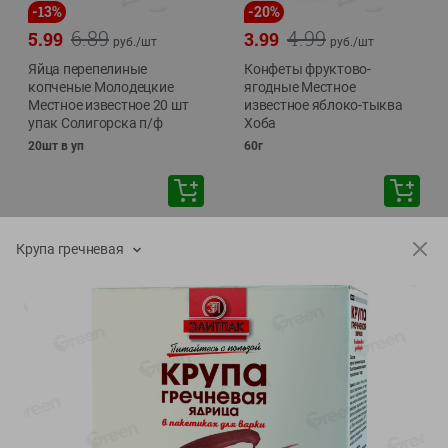
-
13
%
-
20
%
6.89
4.99
5.99
3.99
руб./
шт
руб./
шт
Яйца перепелиные
Конфеты фруктово-
копченые Молодецкие
ягодные Местное
Местное известное 20 шт
известное яблоко-тыква
упак Солигорска п/ф
Хоба
20шт в уп
60г
Показано 1-14 из 77
Крупа гречневая
Показать 15-28 из 77
Каталог товаров
Специально для вас