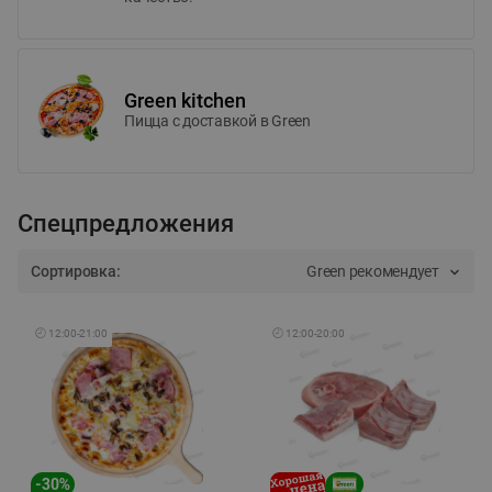
Green kitchen
Пицца c доставкой в Green
Спецпредложения
Сортировка:
Green рекомендует
🕘
12:00
-
21:00
🕘
12:00
-
20:00
-
30
%