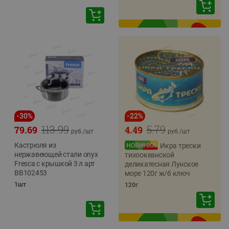
-
30
%
-
22
%
113.99
5.79
79.69
4.49
руб./
шт
руб./
шт
Кастрюля из
Икра трески
нержавеющей стали onyx
тихоокеанской
Fresca с крышкой 3 л арт
деликатесная Лунское
BB102453
море 120г ж/б ключ
1шт
120г