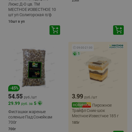
230г
Люкс Д-О цв. ТМ
МЕСТНОЕ ИЗВЕСТНОЕ 10
шт уп Солигорская п/ф
10шт в уп
🕘
09:00
-
21:00
1
-
45
%
54.55
3.99
руб./
шт
руб./
шт
29.99
5
руб. за
Пирожное
Трайфл Сник-шок
Фисташки жареные
Местное Известное 185 г
соленые Пад Сонейкам
700г
185г
700г