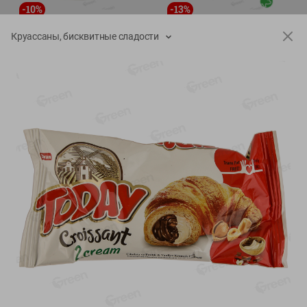
-
10
%
-
13
%
7.29
15.59
6.59
13.49
руб./
шт
руб./
кг
Круассаны, бисквитные сладости
Напиток чайный Иван
Фарш Купеческий
чай Местное Известное с
полуфабрикат,
мелиссой (из
охлажденный
растительного сырья)
фасовка: 0,5-0,7 кг
30г
Показано 1-14 из 72
Показать 15-28 из 72
Каталог товаров
Специально для вас