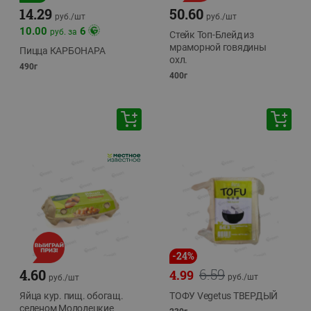
14.29
50.60
руб./
шт
руб./
шт
10.00
6
руб. за
Стейк Топ-Блейд из
мраморной говядины
Пицца КАРБОНАРА
охл.
490г
400г
-
24
%
6.59
4.60
4.99
руб./
шт
руб./
шт
Яйца кур. пищ. обогащ.
ТОФУ Vegetus ТВЕРДЫЙ
селеном Молодецкие