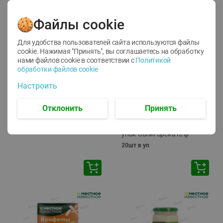
Файлы cookie
Для удобства пользователей сайта используются файлы
cookie. Нажимая "Принять", вы соглашаетесь
на обработку
нами файлов cookie в соответствии с
Политикой
обработки файлов cookie
-
17
%
-
13
%
Настроить
13.99
6.89
11.59
5.99
руб./
шт
руб./
шт
Масло Топленое ГХИ
Яйца перепелиные
Отклонить
Принять
Местное Известное 99%
копченые Молодецкие
Местное известное 20 шт
200г
упак Солигорска п/ф
20шт в уп