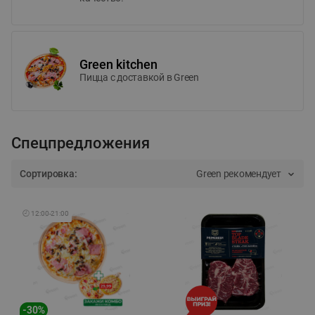
Green kitchen
Пицца c доставкой в Green
Спецпредложения
Сортировка:
Green рекомендует
🕘
12:00
-
21:00
-
30
%