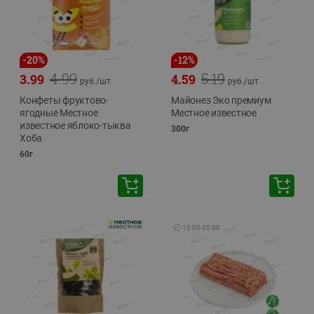
-
20
%
-
12
%
4.99
5.19
3.99
4.59
руб./
шт
руб./
шт
Конфеты фруктово-
Майонез Эко премиум
ягодные Местное
Местное известное
известное яблоко-тыква
300г
Хоба
60г
🕘
12:00
-
20:00