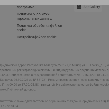
Положение о бонусной
AppGallery
программе
Политика обработки
персональных данных
Политика обработки файлов
cookie
Настройки файлов cookie
ридический адрес: Республика Беларусь, 220121, г. Минск, ул. П. Глебки, д. 5, к
дарственный регистр юридических лиц и индивидуальных предпринимателей в
34233.
Свидетельство о государственной регистрации: No 191634233 от 24.08.
Беларусь 26.10.2021 за № 521721. Режим приема заявок через корзину – круг
- Пт. с 09.00 до 17.00, СБ, ВС - выходной
.
На сайте
используются файлы «cooki
йтом.
Публичный договор.
ветствии с законодательством об обращениях граждан и юридических лиц: О
17 272 73 84 .