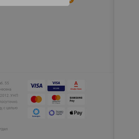
аб. 55
несена
2012.
УНП
лосуточно.
e»
с целью
тдел