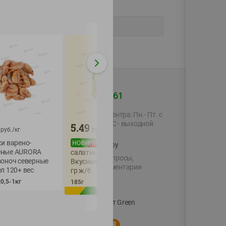
+375 44 560-60-61
Время работы Call-центра: Пн.- Пт. с
09.00 до 17.00, СБ, ВС - выходной
5.49
4.99
руб./
кг
руб./
шт
руб./
шт
и варено-
Паштет из филе
Тунец
shop@green-market.by
ные AURORA
горбуши За родин
салатный натуральный
Пишите нам свои вопросы,
воноч северные
классич 80г ж/б 
Вкусные Консервы 185
предложения и комментарии
л 120+ вес
гр ж/б
80г
й картой
0,5-1кг
185г
Вакансии
👋
Корпоративный сайт Green