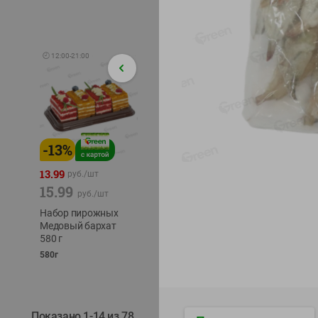
🕘
12:00
-
21:00
-
13
%
-
12
%
-
22
%
4.49
13.99
1.05
руб./
шт
руб./
шт
15.99
1.19
руб./
шт
руб./
шт
трески
Набор пирожных
Корм влаж. для
тихоок
Медовый бархат
кош. с чувств.
делика
580 г
пищевар. Пурина
Лунско
Ван курица
580г
ж/б кл
75г
120г
Показано 1-14 из 78