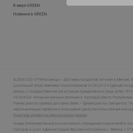
В мире GREEN
Новинки в GREEN
©
2026
ООО «ГРИНрозница» - Доставка продуктов питания в Минске.
Ю
(цокольный этаж) Минским горисполкомом 24.08.2012 в Единый госу
запись о государственной регистрации юридического лица за No 1916
191634233. Интернет-магазин включен в Торговый реестр Республики 
Режим работы сервиса доставки Green —
Время работы Call-центра: Пн.
персонализации сервисов и повышения удобства пользования веб-са
Политика обработки персональных данных
Номер уполномоченных рассматривать обращения покупателей в соот
торговли и услуг Администрации Фрунзенского района г. Минска + 375 