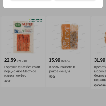
Описание товара
Показать 15-28 из 78
О сервисе
Мой Green
Оплата
История покупок
22.59
15.99
31.99
Условия доставки
Мои товары
руб./
шт
руб./
шт
Горбуша филе без кожи
Клемы вонголе в
Креветк
Возврат товара
Обратная связь
порционное Местное
раковине в/м
мороже
Оформление заказа
известное фас
беспоз
500г
неразде
Приложение Green c
400г
Приемка товара
доставкой и бонусно
фасовка:
Самовывоз
Рекламная игра
App Store
n
Публичный договор
Google Play