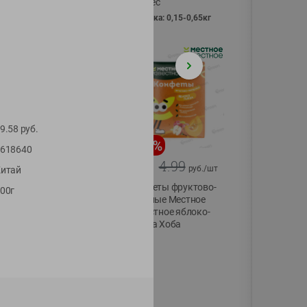
Vici вес
фасовка: 0,15-0,65кг
9.58
руб.
-
13
%
-
20
%
618640
6.89
4.99
5.99
3.99
руб./
шт
руб./
шт
итай
Яйца перепелиные
Конфеты фруктово-
00г
копченые
ягодные Местное
Молодецкие
известное яблоко-
Местное известное
тыква Хоба
20 шт упак
60г
Солигорска п/ф
20шт в уп