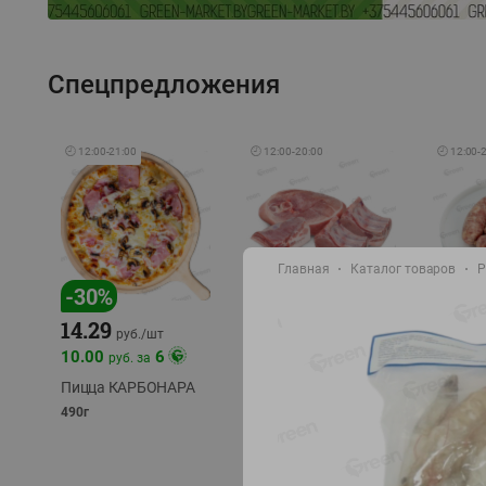
Спецпредложения
🕘
12:00
-
21:00
🕘
12:00
-
20:00
🕘
12:00
-
Главная
Каталог товаров
Р
-
17
%
-
30
%
14.29
10.49
9.99
руб./
кг
руб
руб./
шт
11.49
11.99
10.00
6
руб. за
руб./
кг
Пицца КАРБОНАРА
Свинина 1 с.
Колбас
полуфабрикат,
полуфа
490г
охлажденный 1 кг
охлажд
фасовка: 1-2кг
фасовка: