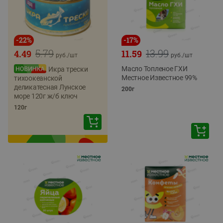
-
22
%
-
17
%
5.79
13.99
4.49
11.59
руб./
шт
руб./
шт
Масло Топленое ГХИ
Икра трески
Местное Известное 99%
тихоокеанской
деликатесная Лунское
200г
море 120г ж/б ключ
120г