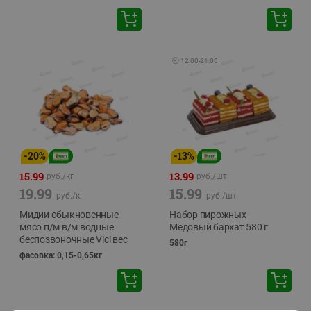
🕘
12:00
-
21:00
-
20
%
-
13
%
15.99
13.99
руб./
кг
руб./
шт
19.99
15.99
руб./
кг
руб./
шт
Мидии обыкновенные
Набор пирожных
мясо п/м в/м водные
Медовый бархат 580 г
беспозвоночные Vici вес
580г
фасовка: 0,15-0,65кг