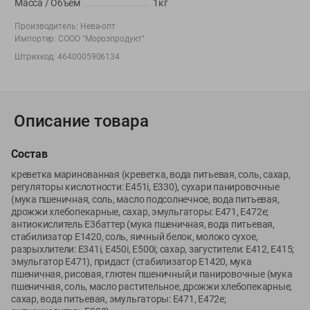
Масса / Объем
1кг
Вакансии
👋
Корпоративный сайт Green
Производитель:
Нева-опт
Импортер:
СООО "Морозпродукт"
Штрихкод:
4640005906134
©
2026
ООО «ГРИНрозница» - Доставка продуктов питания в
Описание товара
Минске.
Юридическая информация и условия пользовательского
соглашения
Состав
креветка маринованная (креветка, вода питьевая, соль, сахар,
Номер уполномоченных рассматривать обращения покупателей в
регуляторы кислотности: Е451i, Е330), сухари панировочные
соответствии с законодательством об обращениях граждан и
(мука пшеничная, соль, масло подсолнечное, вода питьевая,
юридических лиц: Отдел торговли и услуг Администрации
дрожжи хлебопекарные, сахар, эмульгаторы: Е471, Е472е;
Фрунзенского района г. Минска + 375 17 272 73 84 .
антиокислитель Е3баттер (мука пшеничная, вода питьевая,
Номер и адрес электронной почты лица, уполномоченного
стабилизатор Е1420, соль, яичный белок, молоко сухое,
разрыхлители: Е341i, Е450i, Е500i; сахар, загустители: Е412, Е415;
продавцом рассматривать обращения покупателей о нарушении их
эмульгатор Е471), придаст (стабилизатор Е1420, мука
прав, предусмотренных законодательством о защите прав
пшеничная, рисовая, глютен пшеничный,и панировочные (мука
потребителей: +375 44 560-60-61, shop@green-dostavka.by.
пшеничная, соль, масло растительное, дрожжи хлебопекарные,
Способы оплаты товара:
сахар, вода питьевая, эмульгаторы: Е471, Е472е;