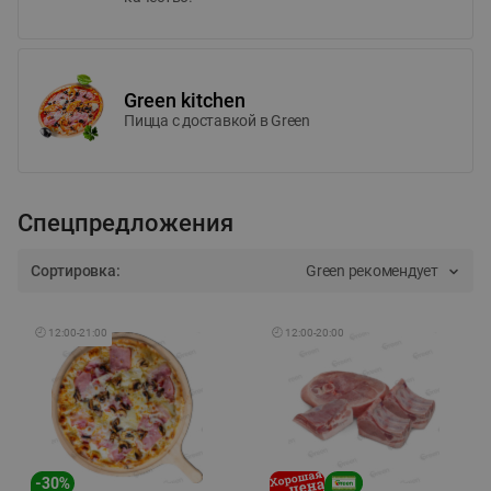
Green kitchen
Пицца c доставкой в Green
Спецпредложения
Сортировка:
Green рекомендует
🕘
12:00
-
21:00
🕘
12:00
-
20:00
-
30
%