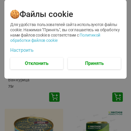
Файлы cookie
Для удобства пользователей сайта используются файлы
cookie. Нажимая "Принять", вы соглашаетесь
на обработку
нами файлов cookie в соответствии с
Политикой
обработки файлов cookie
-
12
%
-
24
%
Настроить
6.59
4.99
1.05
руб./
шт
руб./
шт
1.19
ТОФУ Vegetus ТВЕРДЫЙ
руб./
шт
Отклонить
Принять
230г
Корм влаж. для кош. с
чувств. пищевар. Пурина
Ван курица
75г