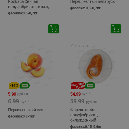
Колбаса Свиная
Перец желтый Беларусь
полуфабрикат, охлажд
фасовка: 0,3-0,7кг
фасовка:0,5-0,7кг
🕘
12:00
-
20:00
-
14
%
5.99
54.99
руб./
кг
руб./
кг
6.99
59.99
руб./
кг
руб./
кг
Персик свежий вес
Форель стейк
полуфабрикат,
фасовка:0,8-1кг
охлажденный
фасовка:0,15-0,6кг