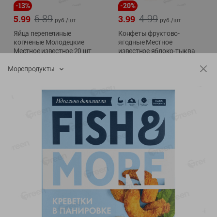
-
13
%
-
20
%
6.89
4.99
5.99
3.99
руб./
шт
руб./
шт
Яйца перепелиные
Конфеты фруктово-
копченые Молодецкие
ягодные Местное
Местное известное 20 шт
известное яблоко-тыква
упак Солигорска п/ф
Хоба
Морепродукты
20шт в уп
60г
Показано 1-14 из 77
Показать 15-28 из 77
Каталог товаров
Специально для вас