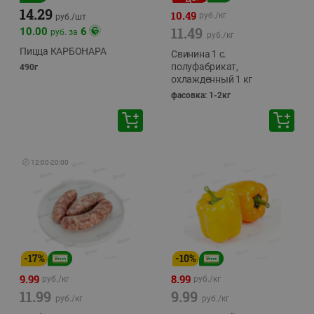
14.29
10.49
руб./
кг
руб./
шт
11.49
10.00
6
руб. за
руб./
кг
Пицца КАРБОНАРА
Свинина 1 с.
полуфабрикат,
490г
охлажденный 1 кг
фасовка: 1-2кг
🕘
12:00
-
20:00
-
17
%
-
10
%
9.99
8.99
руб./
кг
руб./
кг
11.99
9.99
руб./
кг
руб./
кг