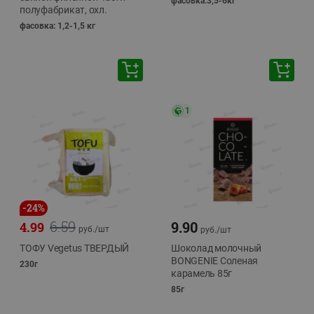
фасовка:3,5-6кг
полуфабрикат, охл.
фасовка: 1,2-1,5 кг
1
-
24
%
6.59
9.90
4.99
руб./
шт
руб./
шт
ТОФУ Vegetus ТВЕРДЫЙ
Шоколад молочный
BONGENIE Соленая
230г
карамель 85г
85г