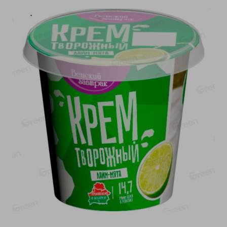
-
20
%
-
12
%
4.99
5.19
3.99
4.59
руб./
шт
руб./
шт
Конфеты фруктово-
Майонез Эко премиум
ягодные Местное
Местное известное
известное яблоко-тыква
300г
Хоба
60г
Показано 1-14 из 76
Показать 15-28 из 76
Каталог товаров
Специально для вас