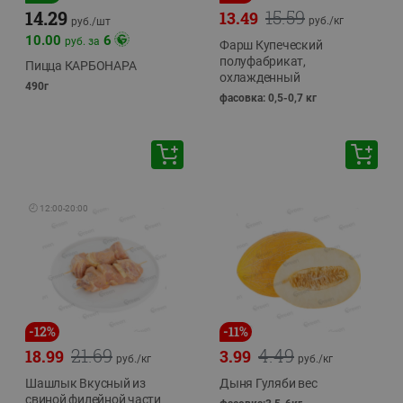
15.59
14.29
13.49
руб./
кг
руб./
шт
10.00
6
руб. за
Фарш Купеческий
полуфабрикат,
Пицца КАРБОНАРА
охлажденный
490г
фасовка: 0,5-0,7 кг
🕘
12:00
-
20:00
-
12
%
-
11
%
21.69
4.49
18.99
3.99
руб./
кг
руб./
кг
Шашлык Вкусный из
Дыня Гуляби вес
свиной филейной части