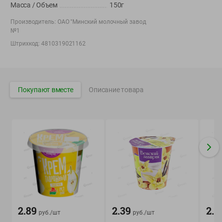
Масса / Объем
150г
Корпоративный сайт Green
Производитель:
ОАО "Минский молочный завод
№1
Штрихкод:
4810319021162
©
2026
ООО «ГРИНрозница» - Доставка продуктов питания в
Минске.
Покупают вместе
Описание товара
Юридическая информация и условия пользовательского
соглашения
Номер уполномоченных рассматривать обращения покупателей в
соответствии с законодательством об обращениях граждан и
юридических лиц: Отдел торговли и услуг Администрации
Фрунзенского района г. Минска + 375 17 272 73 84 .
Номер и адрес электронной почты лица, уполномоченного
продавцом рассматривать обращения покупателей о нарушении их
прав, предусмотренных законодательством о защите прав
потребителей: +375 44 560-60-61, shop@green-dostavka.by.
Способы оплаты товара:
2.89
2.39
2.5
руб./
шт
руб./
шт
1) наличными денежными средствами экспедитору;