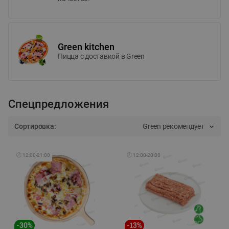
Green kitchen
Пицца c доставкой в Green
Спецпредложения
Сортировка:
Green рекомендует
🕘
12:00
-
21:00
🕘
12:00
-
20:00
-
30
%
-
13
%