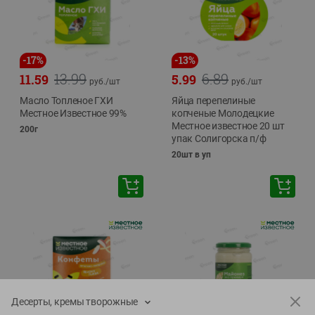
-
17
%
-
13
%
13.99
6.89
11.59
5.99
руб./
шт
руб./
шт
Масло Топленое ГХИ
Яйца перепелиные
Местное Известное 99%
копченые Молодецкие
Местное известное 20 шт
200г
упак Солигорска п/ф
20шт в уп
Десерты, кремы творожные