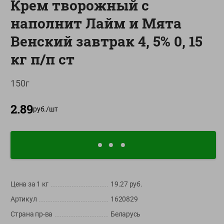
Крем творожный с
О сервисе
наполнит Лайм и Мята
Настройки файлов cookie
Венский завтрак 4, 5% 0, 15
Мой Green
кг п/п ст
Приложение Green c
доставкой и бонусной картой
150г
App
Google
AppGallery
2.89
Store
Play
руб./
шт
+375 44 560-60-61
Call-центр работает с 9:00 до 21:00 ежедневно
Цена за 1
кг
19.27
руб.
shop@green-market.by
Артикул
1620829
Пишите нам свои вопросы, предложения и комментарии
Страна пр-ва
Беларусь
Вакансии
👋