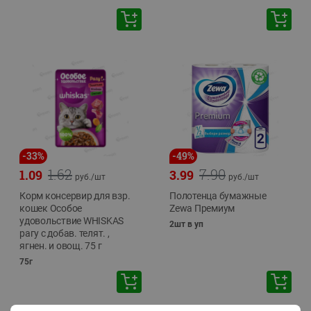
-
33
%
-
49
%
1.62
7.90
1.09
3.99
руб./
шт
руб./
шт
Корм консервир для взр.
Полотенца бумажные
кошек Особое
Zewa Премиум
удовольствие WHISKAS
2шт в уп
рагу с добав. телят. ,
ягнен. и овощ. 75 г
75г