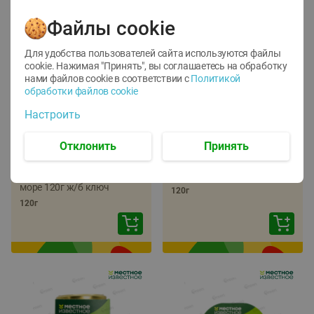
Файлы cookie
Для удобства пользователей сайта используются файлы
cookie. Нажимая "Принять", вы соглашаетесь
на обработку
нами файлов cookie в соответствии с
Политикой
обработки файлов cookie
-
22
%
-
17
%
Настроить
5.79
5.99
4.49
4.99
руб./
шт
руб./
шт
Отклонить
Принять
Икра трески
Икра сельди
тихоокеанской
тихоокеанской Лунское
деликатесная Лунское
море 120г ж/б ключ
море 120г ж/б ключ
120г
120г