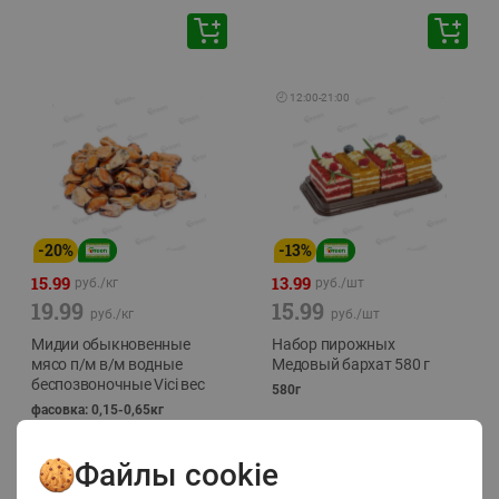
🕘
12:00
-
21:00
-
20
%
-
13
%
15.99
13.99
руб./
кг
руб./
шт
19.99
15.99
руб./
кг
руб./
шт
Мидии обыкновенные
Набор пирожных
мясо п/м в/м водные
Медовый бархат 580 г
беспозвоночные Vici вес
580г
фасовка: 0,15-0,65кг
Файлы cookie