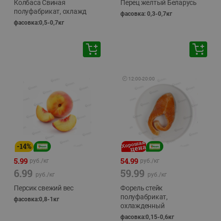
Колбаса Свиная
Перец желтый Беларусь
полуфабрикат, охлажд
фасовка: 0,3-0,7кг
фасовка:0,5-0,7кг
🕘
12:00
-
20:00
-
14
%
5.99
54.99
руб./
кг
руб./
кг
6.99
59.99
руб./
кг
руб./
кг
Персик свежий вес
Форель стейк
полуфабрикат,
фасовка:0,8-1кг
охлажденный
фасовка:0,15-0,6кг