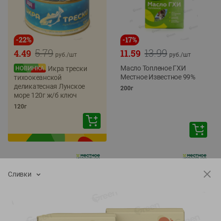
-
22
%
-
17
%
5.79
13.99
4.49
11.59
руб./
шт
руб./
шт
Масло Топленое ГХИ
Икра трески
Местное Известное 99%
тихоокеанской
деликатесная Лунское
200г
море 120г ж/б ключ
120г
Сливки