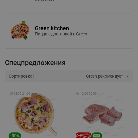
Green kitchen
Пицца c доставкой в Green
Спецпредложения
Сортировка:
Green рекомендует
🕘
12:00
-
21:00
🕘
12:00
-
20:00
-
30
%