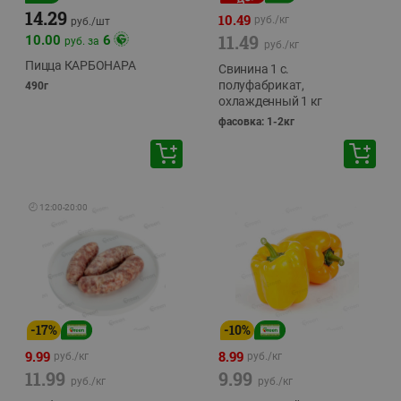
14.29
10.49
руб./
кг
руб./
шт
11.49
10.00
6
руб. за
руб./
кг
Пицца КАРБОНАРА
Свинина 1 с.
полуфабрикат,
490г
охлажденный 1 кг
фасовка: 1-2кг
🕘
12:00
-
20:00
-
17
%
-
10
%
9.99
8.99
руб./
кг
руб./
кг
11.99
9.99
руб./
кг
руб./
кг