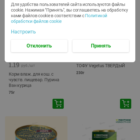
Для удобства пользователей сайта используются файлы
cookie. Нажимая "Принять", вы соглашаетесь
на обработку
нами файлов cookie в соответствии с
Политикой
обработки файлов cookie
Настроить
Отклонить
Принять
-
12
%
-
24
%
6.59
4.99
1.05
руб./
шт
руб./
шт
1.19
ТОФУ Vegetus ТВЕРДЫЙ
руб./
шт
230г
Корм влаж. для кош. с
чувств. пищевар. Пурина
Ван курица
75г