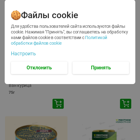
Файлы cookie
Для удобства пользователей сайта используются файлы
cookie. Нажимая "Принять", вы соглашаетесь
на обработку
нами файлов cookie в соответствии с
Политикой
обработки файлов cookie
-
12
%
-
24
%
Настроить
6.59
4.99
1.05
руб./
шт
руб./
шт
1.19
ТОФУ Vegetus ТВЕРДЫЙ
руб./
шт
Отклонить
Принять
230г
Корм влаж. для кош. с
чувств. пищевар. Пурина
Ван курица
75г