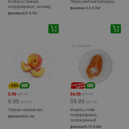
Колбаса Свиная
Перец желтый Беларусь
полуфабрикат, охлажд
фасовка: 0,3-0,7кг
фасовка:0,5-0,7кг
🕘
12:00
-
20:00
-
14
%
5.99
54.99
руб./
кг
руб./
кг
6.99
59.99
руб./
кг
руб./
кг
Персик свежий вес
Форель стейк
полуфабрикат,
фасовка:0,8-1кг
охлажденный
фасовка:0,15-0,6кг