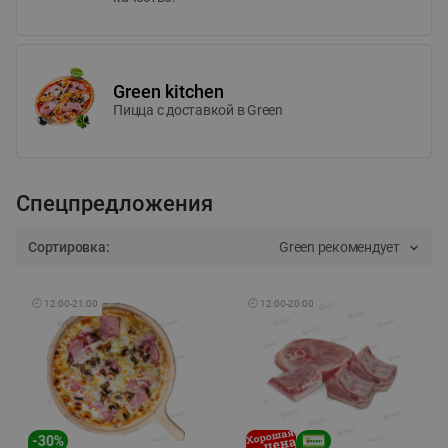
Green kitchen
Пицца c доставкой в Green
Спецпредложения
Сортировка:
Green рекомендует
🕘
12:00
-
21:00
🕘
12:00
-
20:00
-
30
%