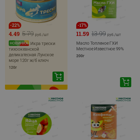
-
22
%
-
17
%
5.79
13.99
4.49
11.59
руб./
шт
руб./
шт
Масло Топленое ГХИ
Икра трески
Местное Известное 99%
тихоокеанской
деликатесная Лунское
200г
море 120г ж/б ключ
120г