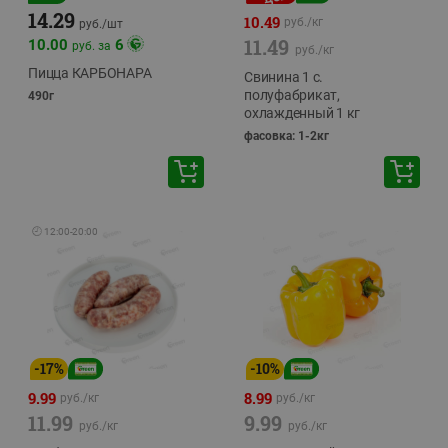
14.29
10.49
руб./
кг
руб./
шт
11.49
10.00
6
руб. за
руб./
кг
Пицца КАРБОНАРА
Свинина 1 с.
полуфабрикат,
490г
охлажденный 1 кг
фасовка: 1-2кг
🕘
12:00
-
20:00
-
17
%
-
10
%
9.99
8.99
руб./
кг
руб./
кг
11.99
9.99
руб./
кг
руб./
кг