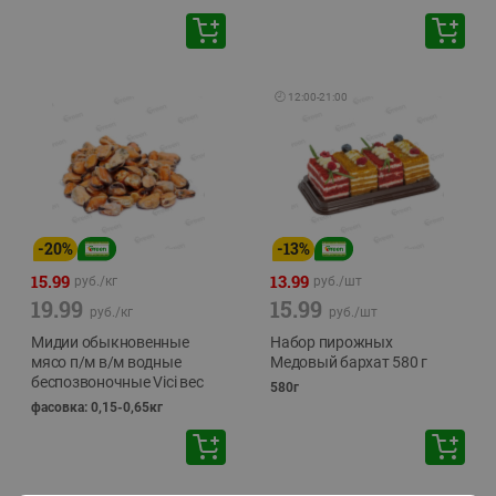
🕘
12:00
-
21:00
-
20
%
-
13
%
15.99
13.99
руб./
кг
руб./
шт
19.99
15.99
руб./
кг
руб./
шт
Мидии обыкновенные
Набор пирожных
мясо п/м в/м водные
Медовый бархат 580 г
беспозвоночные Vici вес
580г
фасовка: 0,15-0,65кг