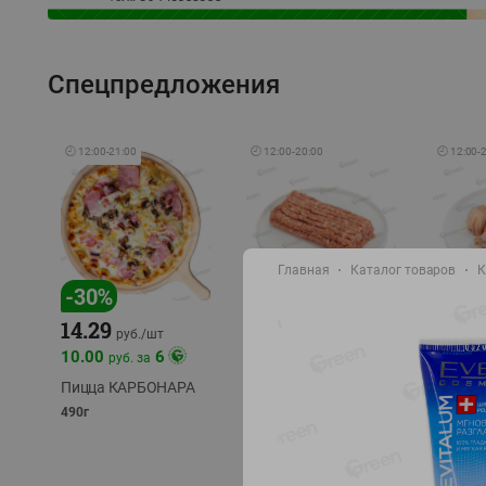
Спецпредложения
🕘
12:00
-
21:00
🕘
12:00
-
20:00
🕘
12:00
-
Главная
Каталог товаров
К
-
30
%
-
13
%
-
12
%
15.59
14.29
13.49
18.99
руб./
кг
руб./
шт
10.00
6
руб. за
Фарш Купеческий
Шашлы
полуфабрикат,
из сви
Пицца КАРБОНАРА
охлажденный
части
490г
полуфаб
фасовка: 0,5-0,7 кг
фасовка: