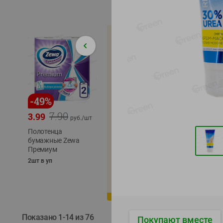
-
49
%
-
22
%
-
17
%
7.90
5.79
3.99
4.49
4.99
руб./
шт
руб./
шт
Полотенца
Икра
бумажные Zewa
трески
сельди
Премиум
тихоокеанской
тихоок
деликатесная
Лунско
2шт в уп
Лунское море 120г
ж/б кл
ж/б ключ
120г
120г
Показано 1-14 из 76
Покупают вместе