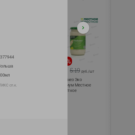
75г
377944
-
20
%
-
12
%
Польша
4.99
5.19
3.99
4.59
руб./
шт
руб./
шт
100мл
Конфеты фруктово-
Майонез Эко
ягодные Местное
премиум Местное
ИКС сп.к.
известное яблоко-
известное
тыква Хоба
300г
60г