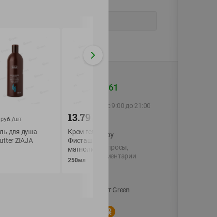
+375 44 560-60-61
Call-центр работает с 9:00 до 21:00
ежедневно
13.79
13.29
руб./
шт
руб./
шт
руб./
шт
ль для душа
Крем гель-душ Dove
Экспресс-крем дл
shop@green-market.by
utter ZIAJA
Фисташковый крем и
депиляции нежны
Пишите нам свои вопросы,
магнолия
Deep depil
предложения и комментарии
250мл
1шт
й картой
Вакансии
👋
Корпоративный сайт Green