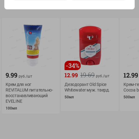
Показать 15-28 из 76
О сервисе
Мой Green
-
34
%
Оплата
История покупок
19.69
9.99
12.99
12.99
руб./
шт
руб./
Условия доставки
шт
Мои товары
Крем для ног
Дезодорант Old Spice
Крем-ге
Возврат товара
Обратная связь
REVITALUM питательно-
Whitewater муж. тверд.
Cocoa b
Оформление заказа
восстанавливающий
50мл
500мл
EVELINE
Приложение Green c
Приемка товара
100мл
доставкой и бонусно
Самовывоз
Рекламная игра
App Store
n
Публичный договор
Google Play