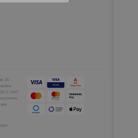
аб. 55
несена
2012.
УНП
лосуточно.
ации
тдел