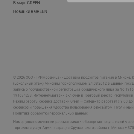
В мире GREEN
Новинки в GREEN
©
2026
ООО «ГРИНрозница» - Доставка продуктов питания в Минске.
Ю
(цокольный этаж) Минским горисполкомом 24.08.2012 в Единый госу
запись о государственной регистрации юридического лица за No 1916
191634233. Интернет-магазин включен в Торговый реестр Республики 
Режим работы сервиса доставки Green —
Call-центр работает с 9:00 д
сервисов и повышения удобства пользования веб-сайтом.
Публичный 
Политика обработки персональных данных
Номер уполномоченных рассматривать обращения покупателей в соот
торговли и услуг Администрации Фрунзенского района г. Минска + 375 