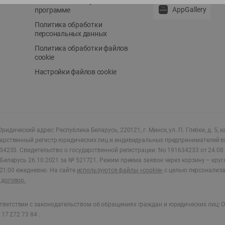
Положение о бонусной
AppGallery
программе
Политика обработки
персональных данных
Политика обработки файлов
cookie
Настройки файлов cookie
ридический адрес: Республика Беларусь, 220121, г. Минск, ул. П. Глебки, д. 5, к
дарственный регистр юридических лиц и индивидуальных предпринимателей в
34233.
Свидетельство о государственной регистрации: No 191634233 от 24.08.
Беларусь 26.10.2021 за № 521721. Режим приема заявок через корзину – круг
о 21:00 ежедневно
.
На сайте
используются файлы «cookie»
с целью персонализ
договор.
ветствии с законодательством об обращениях граждан и юридических лиц: О
17 272 73 84 .