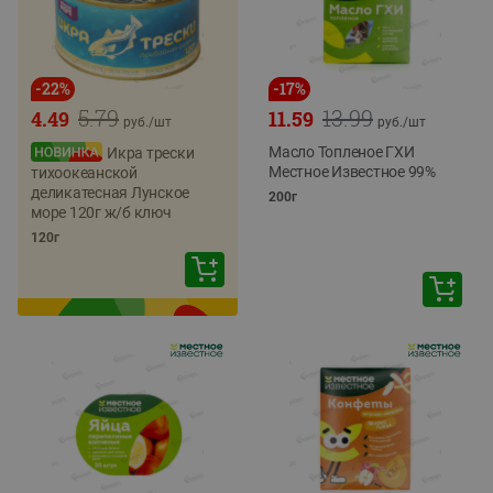
-
22
%
-
17
%
5.79
13.99
4.49
11.59
руб./
шт
руб./
шт
Масло Топленое ГХИ
Икра трески
Местное Известное 99%
тихоокеанской
деликатесная Лунское
200г
море 120г ж/б ключ
120г