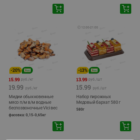
🕘
12:00
-
21:00
-
20
%
-
13
%
15.99
13.99
руб./
кг
руб./
шт
19.99
15.99
руб./
кг
руб./
шт
Мидии обыкновенные
Набор пирожных
мясо п/м в/м водные
Медовый бархат 580 г
беспозвоночные Vici вес
580г
фасовка: 0,15-0,65кг