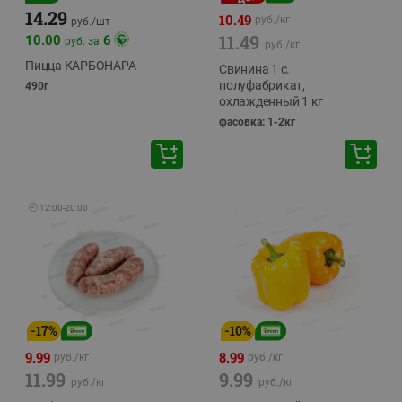
14.29
10.49
руб./
кг
руб./
шт
11.49
10.00
6
руб. за
руб./
кг
Пицца КАРБОНАРА
Свинина 1 с.
полуфабрикат,
490г
охлажденный 1 кг
фасовка: 1-2кг
🕘
12:00
-
20:00
-
17
%
-
10
%
9.99
8.99
руб./
кг
руб./
кг
11.99
9.99
руб./
кг
руб./
кг