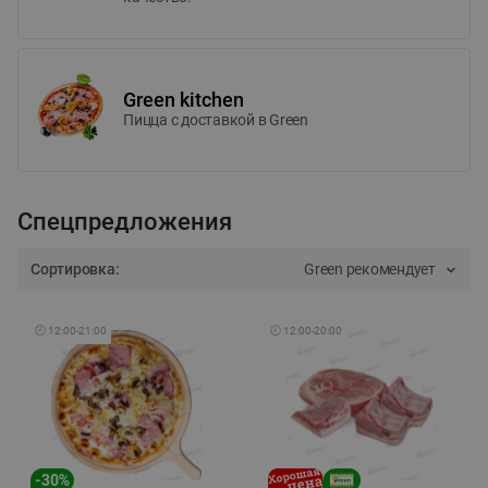
Green kitchen
Пицца c доставкой в Green
Спецпредложения
Сортировка:
Green рекомендует
🕘
12:00
-
21:00
🕘
12:00
-
20:00
-
30
%