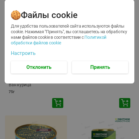
Файлы cookie
Для удобства пользователей сайта используются файлы
cookie. Нажимая "Принять", вы соглашаетесь
на обработку
нами файлов cookie в соответствии с
Политикой
обработки файлов cookie
-
12
%
-
24
%
Настроить
6.59
4.99
1.05
руб./
шт
руб./
шт
1.19
ТОФУ Vegetus ТВЕРДЫЙ
руб./
шт
Отклонить
Принять
230г
Корм влаж. для кош. с
чувств. пищевар. Пурина
Ван курица
75г