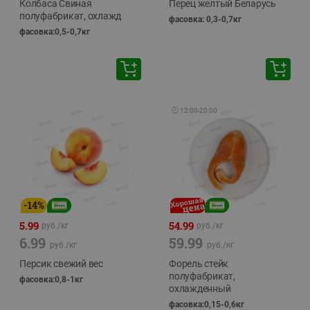
Колбаса Свиная
Перец желтый Беларусь
полуфабрикат, охлажд
фасовка: 0,3-0,7кг
фасовка:0,5-0,7кг
🕘
12:00
-
20:00
-
14
%
5.99
54.99
руб./
кг
руб./
кг
6.99
59.99
руб./
кг
руб./
кг
Персик свежий вес
Форель стейк
полуфабрикат,
фасовка:0,8-1кг
охлажденный
фасовка:0,15-0,6кг