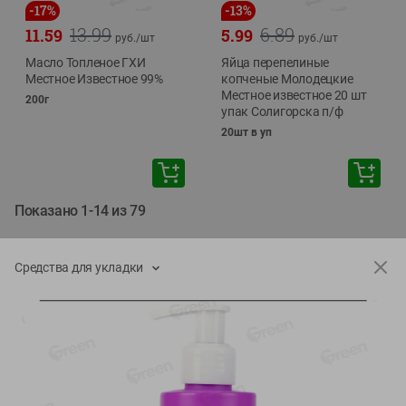
-
17
%
-
13
%
13.99
6.89
11.59
5.99
руб./
шт
руб./
шт
Масло Топленое ГХИ
Яйца перепелиные
Местное Известное 99%
копченые Молодецкие
Местное известное 20 шт
200г
упак Солигорска п/ф
20шт в уп
Показано 1-14 из 79
Показать 15-28 из 79
Средства для укладки
Каталог товаров
Специально для вас