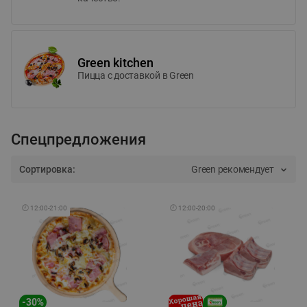
Green kitchen
Пицца c доставкой в Green
Спецпредложения
Сортировка:
Green рекомендует
🕘
12:00
-
21:00
🕘
12:00
-
20:00
-
30
%