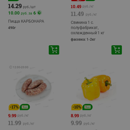
14.29
10.49
руб./
кг
руб./
шт
11.49
10.00
6
руб. за
руб./
кг
Пицца КАРБОНАРА
Свинина 1 с.
полуфабрикат,
490г
охлажденный 1 кг
фасовка: 1-2кг
🕘
12:00
-
20:00
-
17
%
-
10
%
9.99
8.99
руб./
кг
руб./
кг
11.99
9.99
руб./
кг
руб./
кг