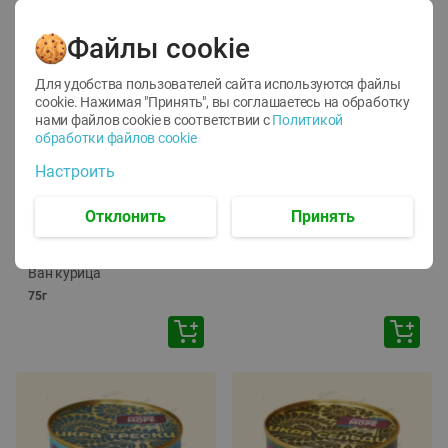
Файлы cookie
Для удобства пользователей сайта используются файлы
cookie. Нажимая "Принять", вы соглашаетесь
на обработку
нами файлов cookie в соответствии с
Политикой
обработки файлов cookie
-
12
%
-
24
%
Настроить
6.59
4.99
1.05
руб./
шт
руб./
шт
1.19
ТОФУ Vegetus ТВЕРДЫЙ
руб./
шт
Отклонить
Принять
230г
Корм влаж. для кош. с
чувств. пищевар. Пурина
Ван курица
75г