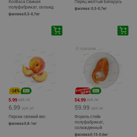
Колбаса Свиная
Перец желтый Беларусь
полуфабрикат, охлажд
фасовка: 0,3-0,7кг
фасовка:0,5-0,7кг
🕘
12:00
-
20:00
-
14
%
5.99
54.99
руб./
кг
руб./
кг
6.99
59.99
руб./
кг
руб./
кг
Персик свежий вес
Форель стейк
полуфабрикат,
фасовка:0,8-1кг
охлажденный
фасовка:0,15-0,6кг