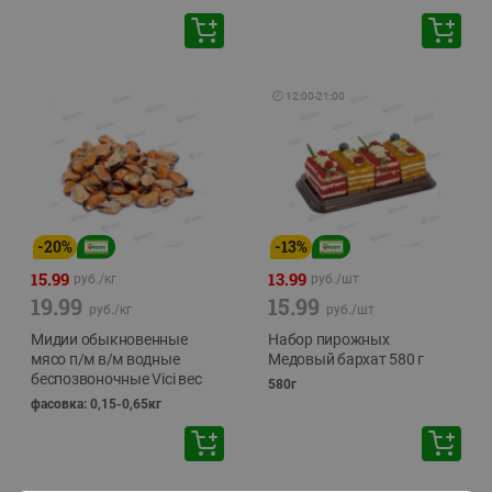
🕘
12:00
-
21:00
-
20
%
-
13
%
15.99
13.99
руб./
кг
руб./
шт
19.99
15.99
руб./
кг
руб./
шт
Мидии обыкновенные
Набор пирожных
мясо п/м в/м водные
Медовый бархат 580 г
беспозвоночные Vici вес
580г
фасовка: 0,15-0,65кг