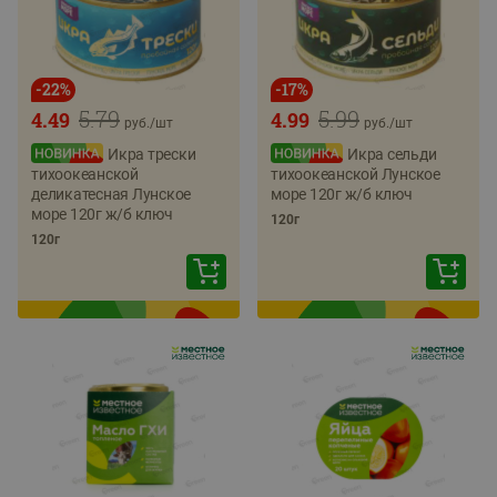
-
22
%
-
17
%
5.79
5.99
4.49
4.99
руб./
шт
руб./
шт
Икра трески
Икра сельди
тихоокеанской
тихоокеанской Лунское
деликатесная Лунское
море 120г ж/б ключ
море 120г ж/б ключ
120г
120г