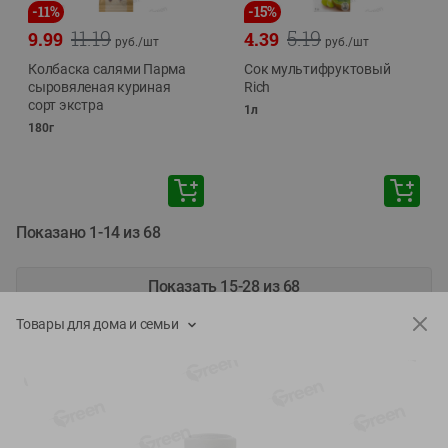
-
11
%
-
15
%
11.19
5.19
9.99
4.39
руб./
шт
руб./
шт
Колбаска салями Парма
Сок мультифруктовый
сыровяленая куриная
Rich
сорт экстра
1л
180г
Показано 1-14 из 68
Показать 15-28 из 68
Товары для дома и семьи
Каталог товаров
Специально для вас