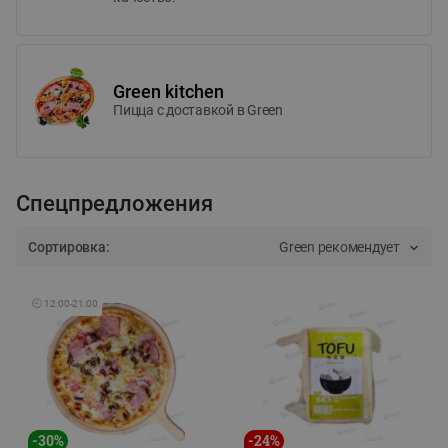
Green kitchen
Пицца c доставкой в Green
Спецпредложения
Сортировка:
Green рекомендует
🕘
12:00
-
21:00
-
30
%
-
24
%