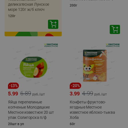
деликатесная Лунское
200г
море 120г ж/б ключ
120г
-
13
%
-
20
%
6.89
4.99
5.99
3.99
руб./
шт
руб./
шт
Яйца перепелиные
Конфеты фруктово-
копченые Молодецкие
ягодные Местное
Местное известное 20 шт
известное яблоко-тыква
упак Солигорска п/ф
Хоба
20шт в уп
60г