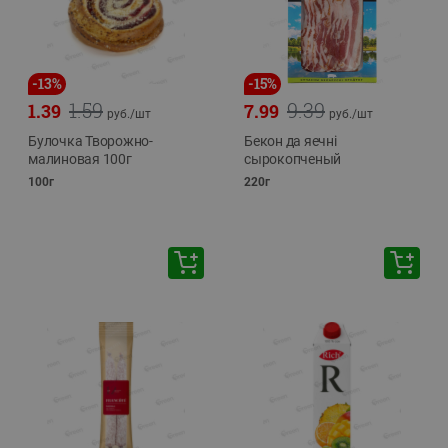
-
13
%
-
15
%
1.59
9.39
1.39
7.99
руб./
шт
руб./
шт
Булочка Творожно-
Бекон да яечнi
малиновая 100г
сырокопченый
100г
220г