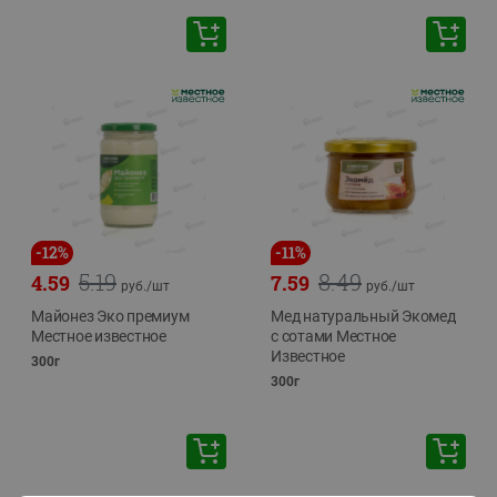
-
12
%
-
11
%
5.19
8.49
4.59
7.59
руб./
шт
руб./
шт
Майонез Эко премиум
Мед натуральный Экомед
Местное известное
с сотами Местное
Известное
300г
300г