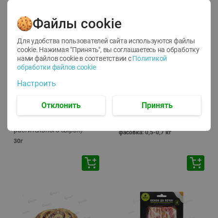
🕘
12:00
-
20:00
Файлы cookie
Для удобства пользователей сайта используются файлы
cookie. Нажимая "Принять", вы соглашаетесь
на обработку
нами файлов cookie в соответствии с
Политикой
обработки файлов cookie
-
10
%
-
13
%
Настроить
7.29
15.59
6.59
13.49
руб./
шт
руб./
кг
Напиток чайный Иван
Фарш Купеческий
Отклонить
Принять
чай Местное Известное с
полуфабрикат,
мелиссой (из
охлажденный
растительного сырья)
фасовка: 0,5-0,7 кг
30г