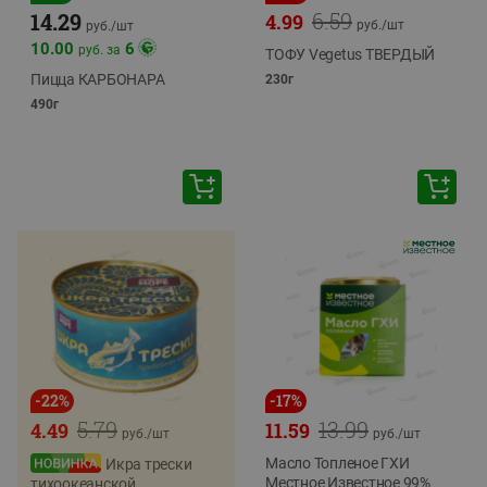
6.59
14.29
4.99
руб./
шт
руб./
шт
10.00
6
руб. за
ТОФУ Vegetus ТВЕРДЫЙ
Пицца КАРБОНАРА
230г
490г
-
22
%
-
17
%
5.79
13.99
4.49
11.59
руб./
шт
руб./
шт
Масло Топленое ГХИ
Икра трески
Местное Известное 99%
тихоокеанской