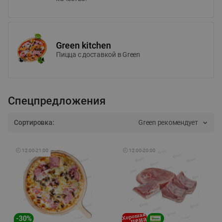
Green kitchen
Пицца c доставкой в Green
Спецпредложения
Сортировка:
Green рекомендует
🕘
12:00
-
21:00
🕘
12:00
-
20:00
-
30
%