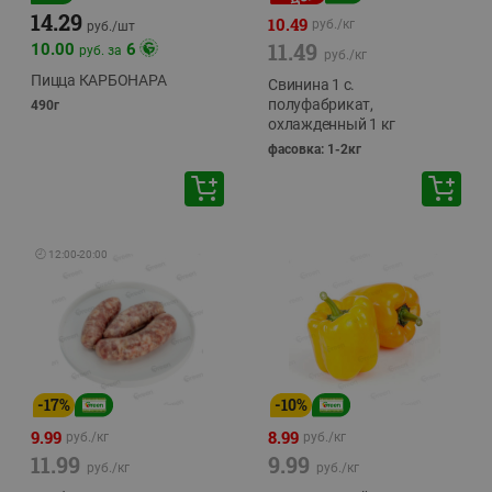
14.29
10.49
руб./
кг
руб./
шт
11.49
10.00
6
руб. за
руб./
кг
Пицца КАРБОНАРА
Свинина 1 с.
полуфабрикат,
490г
охлажденный 1 кг
фасовка: 1-2кг
🕘
12:00
-
20:00
-
17
%
-
10
%
9.99
8.99
руб./
кг
руб./
кг
11.99
9.99
руб./
кг
руб./
кг