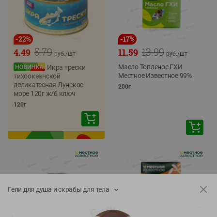
-
22
%
-
17
%
5.79
13.99
4.49
11.59
руб./
шт
руб./
шт
Масло Топленое ГХИ
Икра трески
Местное Известное 99%
тихоокеанской
деликатесная Лунское
200г
море 120г ж/б ключ
120г
Гели для душа и скрабы для тела