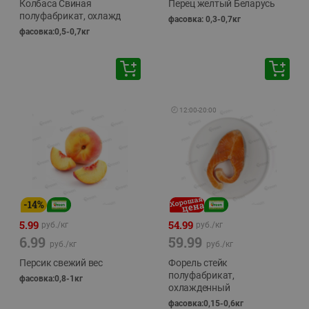
Колбаса Свиная
Перец желтый Беларусь
полуфабрикат, охлажд
фасовка: 0,3-0,7кг
фасовка:0,5-0,7кг
🕘
12:00
-
20:00
-
14
%
5.99
54.99
руб./
кг
руб./
кг
6.99
59.99
руб./
кг
руб./
кг
Персик свежий вес
Форель стейк
полуфабрикат,
фасовка:0,8-1кг
охлажденный
фасовка:0,15-0,6кг