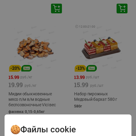
🕘
12:00
-
21:00
-
20
%
-
13
%
15.99
13.99
руб./
кг
руб./
шт
19.99
15.99
руб./
кг
руб./
шт
Мидии обыкновенные
Набор пирожных
мясо п/м в/м водные
Медовый бархат 580 г
беспозвоночные Vici вес
580г
фасовка: 0,15-0,65кг
Файлы cookie