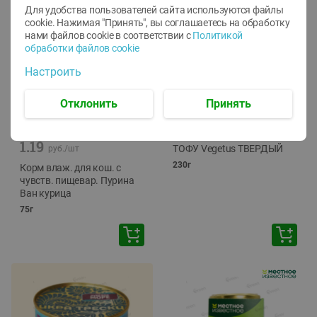
Для удобства пользователей сайта используются файлы
cookie. Нажимая "Принять", вы соглашаетесь
на обработку
нами файлов cookie в соответствии с
Политикой
обработки файлов cookie
Настроить
Отклонить
Принять
-
12
%
-
24
%
6.59
4.99
1.05
руб./
шт
руб./
шт
1.19
ТОФУ Vegetus ТВЕРДЫЙ
руб./
шт
230г
Корм влаж. для кош. с
чувств. пищевар. Пурина
Ван курица
75г