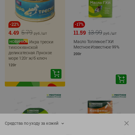
-
22
%
-
17
%
5.79
13.99
4.49
11.59
руб./
шт
руб./
шт
Масло Топленое ГХИ
Икра трески
Местное Известное 99%
тихоокеанской
деликатесная Лунское
200г
море 120г ж/б ключ
120г
Средства по уходу за кожей