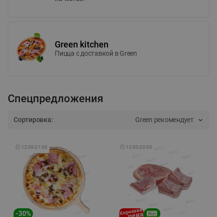
Green kitchen
Пицца c доставкой в Green
Спецпредложения
Сортировка:
Green рекомендует
🕘
12:00
-
21:00
🕘
12:00
-
20:00
-
30
%