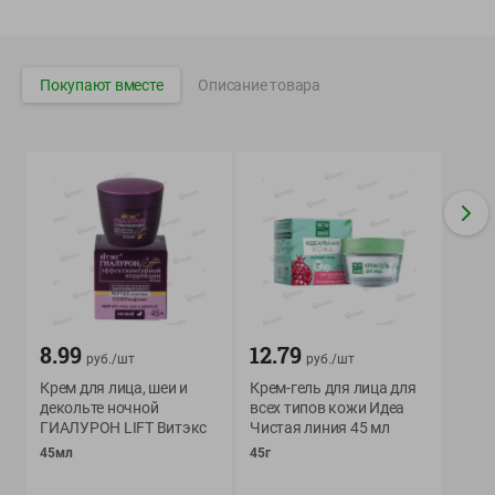
Вакансии
👋
Корпоративный сайт Green
Покупают вместе
Описание товара
©
2026
ООО «ГРИНрозница» - Доставка продуктов питания в
Минске.
Юридическая информация и условия пользовательского
соглашения
Номер уполномоченных рассматривать обращения покупателей в
соответствии с законодательством об обращениях граждан и
юридических лиц: Отдел торговли и услуг Администрации
Фрунзенского района г. Минска + 375 17 272 73 84 .
8.99
12.79
руб./
шт
руб./
шт
Номер и адрес электронной почты лица, уполномоченного
Крем для лица, шеи и
Крем-гель для лица для
продавцом рассматривать обращения покупателей о нарушении их
декольте ночной
всех типов кожи Идеа
прав, предусмотренных законодательством о защите прав
ГИАЛУРОН LIFT Витэкс
Чистая линия 45 мл
потребителей: +375 44 560-60-61, shop@green-dostavka.by.
45мл
45г
Способы оплаты товара: