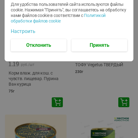
Для удобства пользователей сайта используются файлы
cookie. Нажимая "Принять", вы соглашаетесь
на обработку
нами файлов cookie в соответствии с
Политикой
обработки файлов cookie
Настроить
Отклонить
Принять
-
12
%
-
24
%
6.59
4.99
1.05
руб./
шт
руб./
шт
1.19
ТОФУ Vegetus ТВЕРДЫЙ
руб./
шт
230г
Корм влаж. для кош. с
чувств. пищевар. Пурина
Ван курица
75г