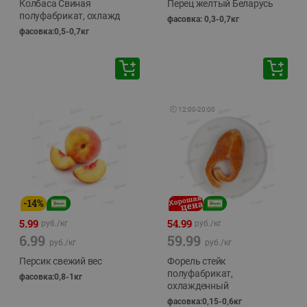
Колбаса Свиная
Перец желтый Беларусь
полуфабрикат, охлажд
фасовка: 0,3-0,7кг
фасовка:0,5-0,7кг
🕘
12:00
-
20:00
-
14
%
5.99
54.99
руб./
кг
руб./
кг
6.99
59.99
руб./
кг
руб./
кг
Персик свежий вес
Форель стейк
полуфабрикат,
фасовка:0,8-1кг
охлажденный
фасовка:0,15-0,6кг