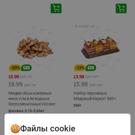
🕘
12:00
-
21:00
-
20
%
-
13
%
15.99
13.99
руб./
кг
руб./
шт
19.99
15.99
руб./
кг
руб./
шт
Мидии обыкновенные
Набор пирожных
мясо п/м в/м водные
Медовый бархат 580 г
беспозвоночные Vici вес
580г
фасовка: 0,15-0,65кг
Файлы cookie