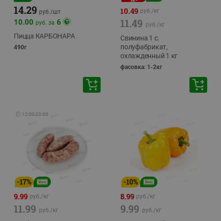
14.29
10.49
руб./
кг
руб./
шт
11.49
10.00
6
руб. за
руб./
кг
Пицца КАРБОНАРА
Свинина 1 с.
полуфабрикат,
490г
охлажденный 1 кг
фасовка: 1-2кг
🕘
12:00
-
20:00
-
17
%
-
10
%
9.99
8.99
руб./
кг
руб./
кг
11.99
9.99
руб./
кг
руб./
кг