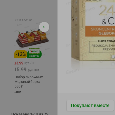
🕘
12:00
-
21:00
-
13
%
-
12
%
-
24
%
4.99
13.99
1.05
руб./
шт
руб./
шт
15.99
1.19
ТОФУ V
руб./
шт
руб./
шт
ТВЕРД
Набор пирожных
Корм влаж. для
230г
Медовый бархат
кош. с чувств.
580 г
пищевар. Пурина
Ван курица
580г
75г
Покупают вместе
Показано 1-14 из 79