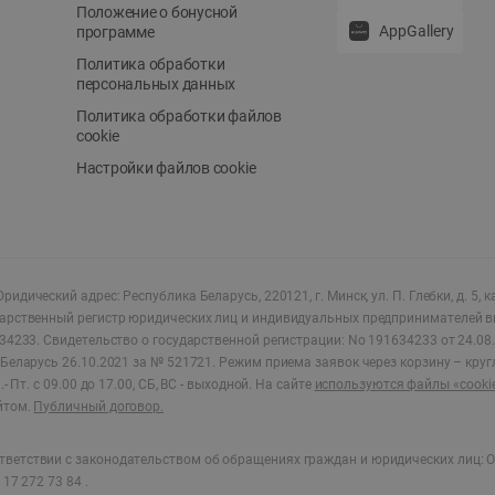
Положение о бонусной
AppGallery
программе
Политика обработки
персональных данных
Политика обработки файлов
cookie
Настройки файлов cookie
ридический адрес: Республика Беларусь, 220121, г. Минск, ул. П. Глебки, д. 5, к
дарственный регистр юридических лиц и индивидуальных предпринимателей в
34233.
Свидетельство о государственной регистрации: No 191634233 от 24.08.
Беларусь 26.10.2021 за № 521721. Режим приема заявок через корзину – круг
- Пт. с 09.00 до 17.00, СБ, ВС - выходной
.
На сайте
используются файлы «cooki
йтом.
Публичный договор.
ветствии с законодательством об обращениях граждан и юридических лиц: О
17 272 73 84 .