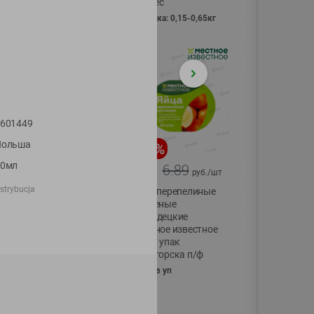
Vici вес
фасовка: 0,15-0,65кг
601449
Польша
-
17
%
-
13
%
50мл
13.99
6.89
11.59
5.99
руб./
шт
руб./
шт
strybucja
Масло Топленое
Яйца перепелиные
ГХИ Местное
копченые
Известное 99%
Молодецкие
Местное известное
200г
20 шт упак
Солигорска п/ф
20шт в уп