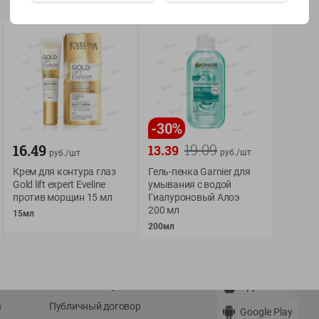
Показать 15-28 из 79
-
30
%
О сервисе
Мой Green
19.09
16.49
13.39
руб./
шт
руб./
шт
Оплата
История покупок
Крем для контура глаз
Гель-пенка Garnier для
Условия доставки
Мои товары
Gold lift expert Eveline
умывания с водой
против морщин 15 мл
Гиалуроновый Алоэ
Возврат товара
Обратная связь
200 мл
15мл
Оформление заказа
200мл
Приложение Green c
Приемка товара
доставкой и бонусно
Самовывоз
Рекламная игра
App Store
n
Публичный договор
Google Play