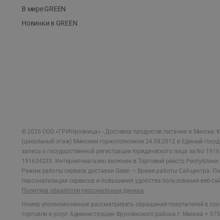
В мире GREEN
Новинки в GREEN
©
2026
ООО «ГРИНрозница» - Доставка продуктов питания в Минске.
Ю
(цокольный этаж) Минским горисполкомом 24.08.2012 в Единый госу
запись о государственной регистрации юридического лица за No 1916
191634233. Интернет-магазин включен в Торговый реестр Республики 
Режим работы сервиса доставки Green —
Время работы Call-центра: Пн.
персонализации сервисов и повышения удобства пользования веб-са
Политика обработки персональных данных
Номер уполномоченных рассматривать обращения покупателей в соот
торговли и услуг Администрации Фрунзенского района г. Минска + 375 