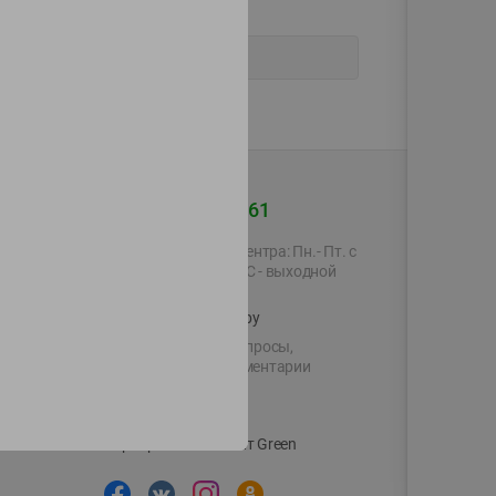
+375 44 560-60-61
Время работы Call-центра: Пн.- Пт. с
09.00 до 17.00, СБ, ВС - выходной
shop@green-market.by
Пишите нам свои вопросы,
предложения и комментарии
й картой
Вакансии
👋
Корпоративный сайт Green