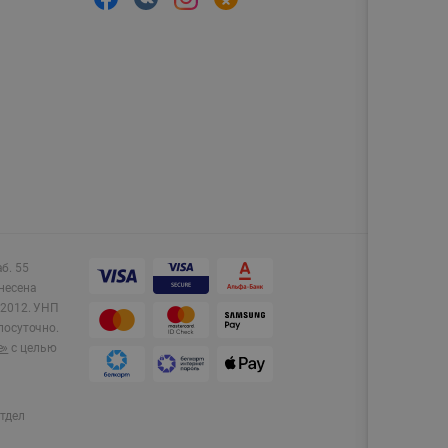
аб. 55
несена
2012.
УНП
лосуточно.
e»
с целью
тдел