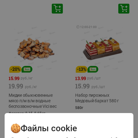
🕘
12:00
-
21:00
-
20
%
-
13
%
15.99
13.99
руб./
кг
руб./
шт
19.99
15.99
руб./
кг
руб./
шт
Мидии обыкновенные
Набор пирожных
мясо п/м в/м водные
Медовый бархат 580 г
беспозвоночные Vici вес
580г
фасовка: 0,15-0,65кг
Файлы cookie