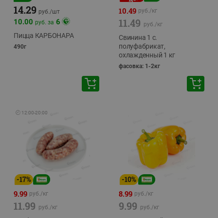
14.29
10.49
руб./
кг
руб./
шт
11.49
10.00
6
руб. за
руб./
кг
Пицца КАРБОНАРА
Свинина 1 с.
полуфабрикат,
490г
охлажденный 1 кг
фасовка: 1-2кг
🕘
12:00
-
20:00
-
17
%
-
10
%
9.99
8.99
руб./
кг
руб./
кг
11.99
9.99
руб./
кг
руб./
кг