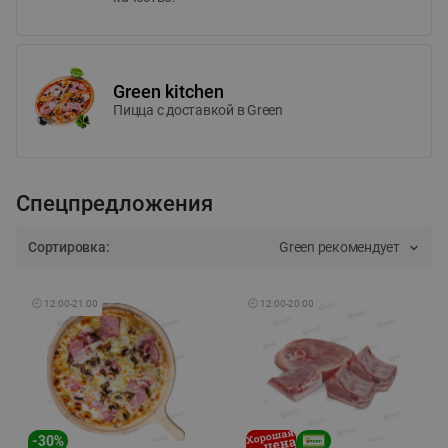
Green kitchen
Пицца c доставкой в Green
Спецпредложения
Сортировка:
Green рекомендует
🕘
12:00
-
21:00
🕘
12:00
-
20:00
-
30
%