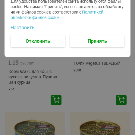
Для удобства пользователей сайта используются файлы
cookie. Нажимая "Принять", вы соглашаетесь
на обработку
нами файлов cookie в соответствии с
Политикой
обработки файлов cookie
Настроить
Отклонить
Принять
-
12
%
-
24
%
6.59
4.99
1.05
руб./
шт
руб./
шт
1.19
ТОФУ Vegetus ТВЕРДЫЙ
руб./
шт
230г
Корм влаж. для кош. с
чувств. пищевар. Пурина
Ван курица
75г