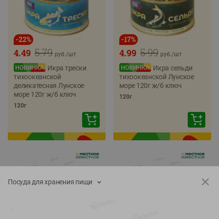
-
22
%
-
17
%
5.79
5.99
4.49
4.99
руб./
шт
руб./
шт
Икра трески
Икра сельди
тихоокеанской
тихоокеанской Лунское
деликатесная Лунское
море 120г ж/б ключ
море 120г ж/б ключ
120г
120г
Посуда для хранения пищи