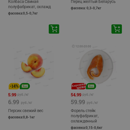
Колбаса Свиная
Перец желтый Беларусь
полуфабрикат, охлажд
фасовка: 0,3-0,7кг
фасовка:0,5-0,7кг
🕘
12:00
-
20:00
-
14
%
5.99
54.99
руб./
кг
руб./
кг
6.99
59.99
руб./
кг
руб./
кг
Персик свежий вес
Форель стейк
полуфабрикат,
фасовка:0,8-1кг
охлажденный
фасовка:0,15-0,6кг