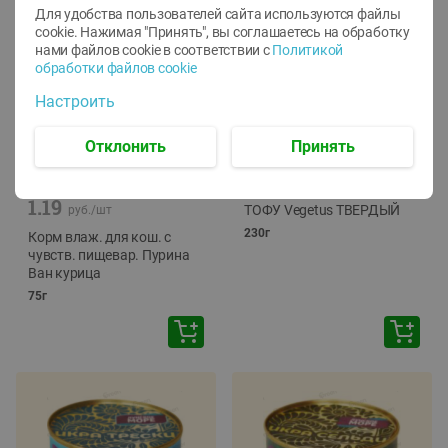
Для удобства пользователей сайта используются файлы
cookie. Нажимая "Принять", вы соглашаетесь
на обработку
нами файлов cookie в соответствии с
Политикой
обработки файлов cookie
Настроить
Отклонить
Принять
-
12
%
-
24
%
6.59
4.99
1.05
руб./
шт
руб./
шт
1.19
ТОФУ Vegetus ТВЕРДЫЙ
руб./
шт
230г
Корм влаж. для кош. с
чувств. пищевар. Пурина
Ван курица
75г