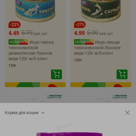
-
22
%
-
17
%
5.79
5.99
4.49
4.99
руб./
шт
руб./
шт
Икра трески
Икра сельди
тихоокеанской
тихоокеанской Лунское
деликатесная Лунское
море 120г ж/б ключ
море 120г ж/б ключ
120г
120г
Корма для кошек