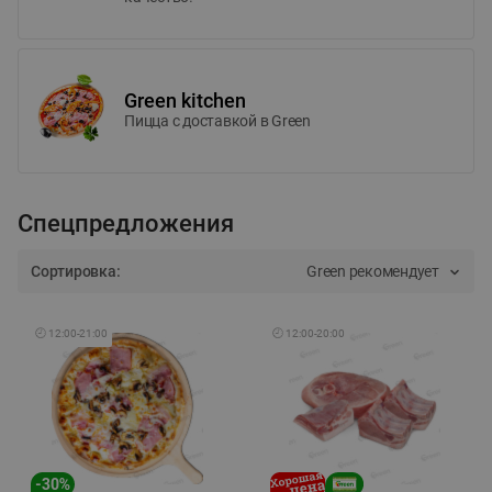
Green kitchen
Пицца c доставкой в Green
Спецпредложения
Сортировка:
Green рекомендует
🕘
12:00
-
21:00
🕘
12:00
-
20:00
-
30
%