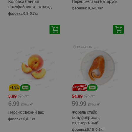
Колбаса Свиная
Перец желтый Беларусь
полуфабрикат, охлажд
фасовка: 0,3-0,7кг
фасовка:0,5-0,7кг
🕘
12:00
-
20:00
-
14
%
5.99
54.99
руб./
кг
руб./
кг
6.99
59.99
руб./
кг
руб./
кг
Персик свежий вес
Форель стейк
полуфабрикат,
фасовка:0,8-1кг
охлажденный
фасовка:0,15-0,6кг