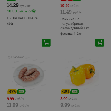
14.29
10.49
руб./
кг
руб./
шт
11.49
10.00
6
руб. за
руб./
кг
Пицца КАРБОНАРА
Свинина 1 с.
полуфабрикат,
490г
охлажденный 1 кг
фасовка: 1-2кг
🕘
12:00
-
20:00
-
17
%
-
10
%
9.99
8.99
руб./
кг
руб./
кг
11.99
9.99
руб./
кг
руб./
кг