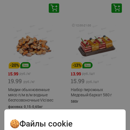
🕘
12:00
-
21:00
-
20
%
-
13
%
15.99
13.99
руб./
кг
руб./
шт
19.99
15.99
руб./
кг
руб./
шт
Мидии обыкновенные
Набор пирожных
мясо п/м в/м водные
Медовый бархат 580 г
беспозвоночные Vici вес
580г
фасовка: 0,15-0,65кг
Файлы cookie