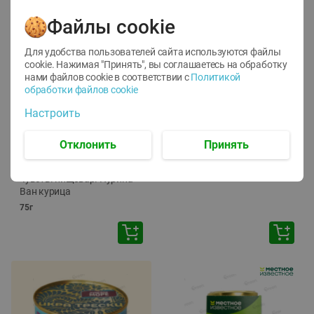
Файлы cookie
Для удобства пользователей сайта используются файлы
cookie. Нажимая "Принять", вы соглашаетесь
на обработку
нами файлов cookie в соответствии с
Политикой
обработки файлов cookie
-
12
%
-
24
%
Настроить
6.59
4.99
1.05
руб./
шт
руб./
шт
1.19
Отклонить
Принять
ТОФУ Vegetus ТВЕРДЫЙ
руб./
шт
230г
Корм влаж. для кош. с
чувств. пищевар. Пурина
Ван курица
75г