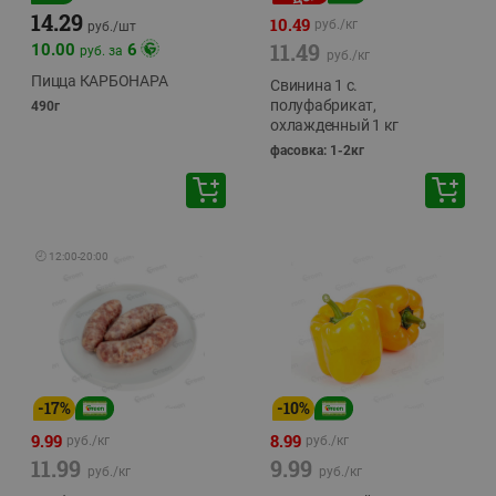
14.29
10.49
руб./
кг
руб./
шт
11.49
10.00
6
руб. за
руб./
кг
Пицца КАРБОНАРА
Свинина 1 с.
полуфабрикат,
490г
охлажденный 1 кг
фасовка: 1-2кг
🕘
12:00
-
20:00
-
17
%
-
10
%
9.99
8.99
руб./
кг
руб./
кг
11.99
9.99
руб./
кг
руб./
кг