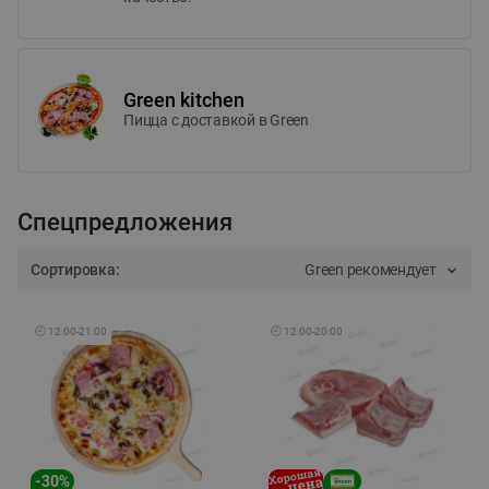
Green kitchen
Пицца c доставкой в Green
Спецпредложения
Сортировка:
Green рекомендует
🕘
12:00
-
21:00
🕘
12:00
-
20:00
-
30
%