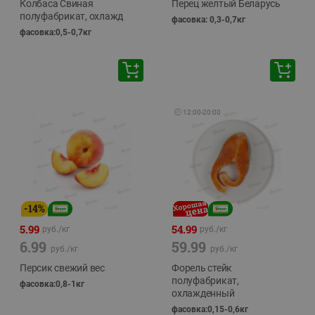
Колбаса Свиная
Перец желтый Беларусь
полуфабрикат, охлажд
фасовка: 0,3-0,7кг
фасовка:0,5-0,7кг
🕘
12:00
-
20:00
-
14
%
5.99
54.99
руб./
кг
руб./
кг
6.99
59.99
руб./
кг
руб./
кг
Персик свежий вес
Форель стейк
полуфабрикат,
фасовка:0,8-1кг
охлажденный
фасовка:0,15-0,6кг