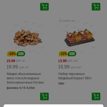
🕘
12:00
-
21:00
-
20
%
-
13
%
15.99
13.99
руб./
кг
руб./
шт
19.99
15.99
руб./
кг
руб./
шт
Мидии обыкновенные
Набор пирожных
мясо п/м в/м водные
Медовый бархат 580 г
беспозвоночные Vici вес
580г
фасовка: 0,15-0,65кг