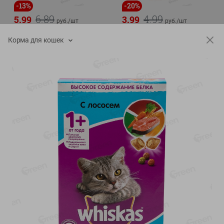
-
13
%
-
20
%
6.89
4.99
5.99
3.99
руб./
шт
руб./
шт
Яйца перепелиные
Конфеты фруктово-
Корма для кошек
копченые Молодецкие
ягодные Местное
Местное известное 20 шт
известное яблоко-тыква
упак Солигорска п/ф
Хоба
20шт в уп
60г
Показано 1-14 из 78
Показать 15-28 из 78
Каталог товаров
Специально для вас