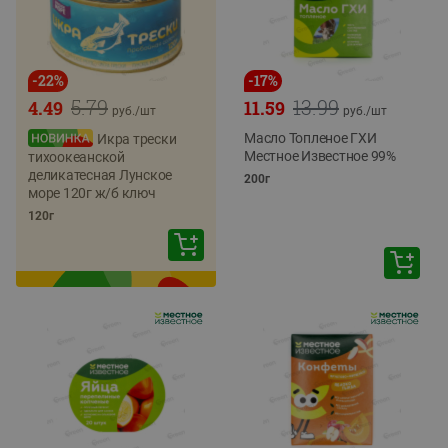
-
22
%
-
17
%
5.79
13.99
4.49
11.59
руб./
шт
руб./
шт
Масло Топленое ГХИ
Икра трески
Местное Известное 99%
тихоокеанской
деликатесная Лунское
200г
море 120г ж/б ключ
120г