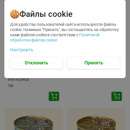
Файлы cookie
Для удобства пользователей сайта используются файлы
cookie. Нажимая "Принять", вы соглашаетесь
на обработку
нами файлов cookie в соответствии с
Политикой
обработки файлов cookie
-
12
%
-
24
%
Настроить
6.59
4.99
1.05
руб./
шт
руб./
шт
1.19
ТОФУ Vegetus ТВЕРДЫЙ
руб./
шт
Отклонить
Принять
230г
Корм влаж. для кош. с
чувств. пищевар. Пурина
Ван курица
75г