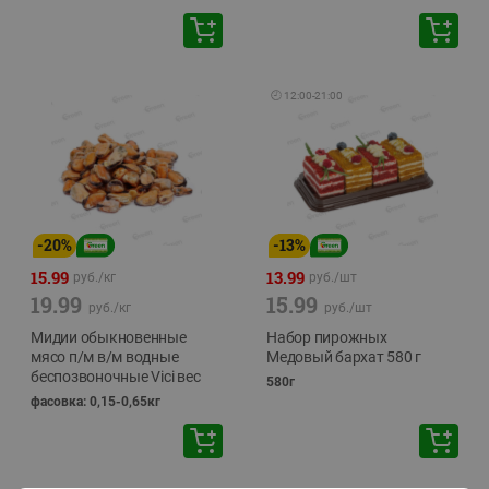
🕘
12:00
-
21:00
-
20
%
-
13
%
15.99
13.99
руб./
кг
руб./
шт
19.99
15.99
руб./
кг
руб./
шт
Мидии обыкновенные
Набор пирожных
мясо п/м в/м водные
Медовый бархат 580 г
беспозвоночные Vici вес
580г
фасовка: 0,15-0,65кг