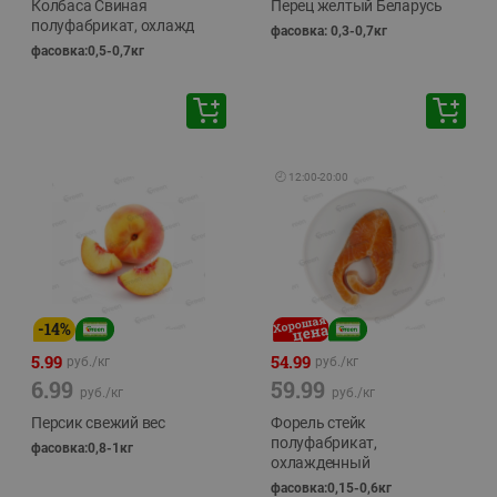
Колбаса Свиная
Перец желтый Беларусь
полуфабрикат, охлажд
фасовка: 0,3-0,7кг
фасовка:0,5-0,7кг
🕘
12:00
-
20:00
-
14
%
5.99
54.99
руб./
кг
руб./
кг
6.99
59.99
руб./
кг
руб./
кг
Персик свежий вес
Форель стейк
полуфабрикат,
фасовка:0,8-1кг
охлажденный
фасовка:0,15-0,6кг