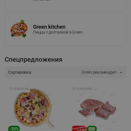
Green kitchen
Пицца c доставкой в Green
Спецпредложения
Сортировка:
Green рекомендует
🕘
12:00
-
21:00
🕘
12:00
-
20:00
-
30
%