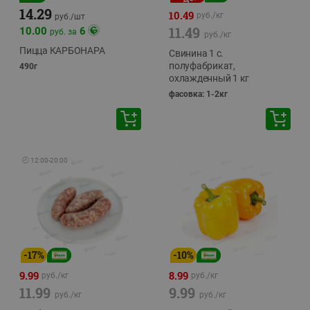
14.29
10.49
руб./
кг
руб./
шт
11.49
10.00
6
руб. за
руб./
кг
Пицца КАРБОНАРА
Свинина 1 с.
полуфабрикат,
490г
охлажденный 1 кг
фасовка: 1-2кг
🕘
12:00
-
20:00
-
17
%
-
10
%
9.99
8.99
руб./
кг
руб./
кг
11.99
9.99
руб./
кг
руб./
кг