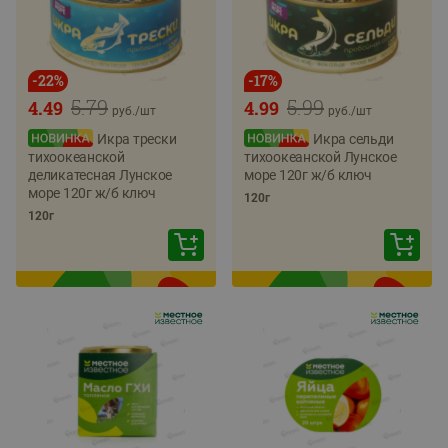
-
22
%
-
17
%
5.79
5.99
4.49
4.99
руб./
шт
руб./
шт
Икра трески
Икра сельди
тихоокеанской
тихоокеанской Лунское
деликатесная Лунское
море 120г ж/б ключ
море 120г ж/б ключ
120г
120г