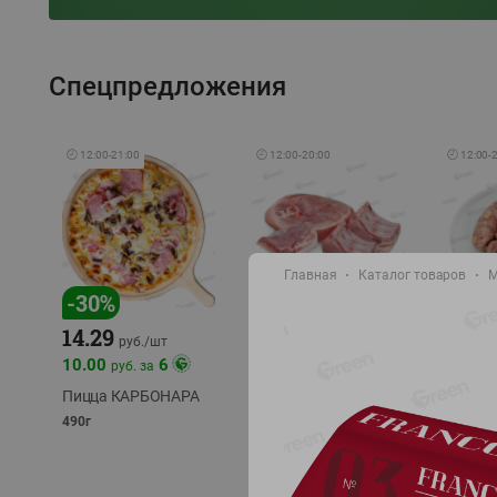
Спецпредложения
🕘
12:00
-
21:00
🕘
12:00
-
20:00
🕘
12:00
-
Главная
Каталог товаров
М
-
17
%
-
30
%
14.29
10.49
9.99
руб./
кг
руб
руб./
шт
11.49
11.99
10.00
6
руб. за
руб./
кг
Пицца КАРБОНАРА
Свинина 1 с.
Колбас
полуфабрикат,
полуфа
490г
охлажденный 1 кг
охлажд
фасовка: 1-2кг
фасовка: