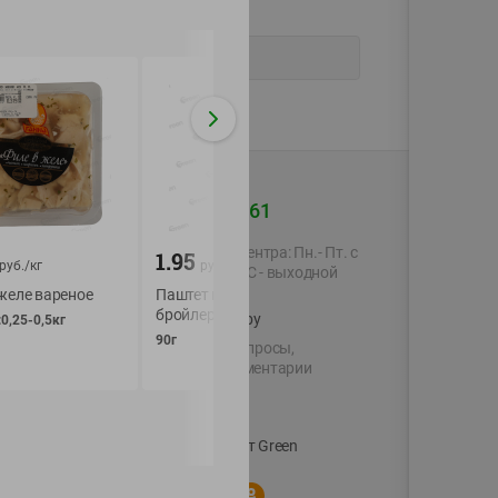
+375 44 560-60-61
Время работы Call-центра: Пн.- Пт. с
1.95
3.82
руб./
кг
руб./
шт
руб./
шт
09.00 до 17.00, СБ, ВС - выходной
желе вареное
Паштет мяса цыплят-
Намазка с зелень
бройлеров для детей
shop@green-market.by
0,25-0,5кг
150г
90г
Пишите нам свои вопросы,
предложения и комментарии
й картой
Вакансии
👋
Корпоративный сайт Green