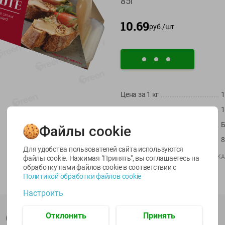
85г
10.69
руб./
шт
Цена за 1
кг
1
-
22
%
-
17
%
Артикул
1
6.59
5.79
13.99
4.49
11.59
руб./
шт
руб./
шт
руб./
шт
Страна пр-ва
Б
Файлы cookie
egetus
Масло Топленое
Икра
Масса / Объем
8
ЫЙ
ГХИ Местное
трески
Для удобства пользователей сайта используются
Известное 99%
тихоокеанской
Производитель:
ООО «ФРАНЦУЗСКА
файлы cookie. Нажимая "Принять", вы соглашаетесь
на
деликатесная
обработку нами файлов cookie в соответствии с
200г
Штрихкод:
4815996000813
Лунское море 120г
Политикой обработки файлов cookie
ж/б ключ
Настроить
120г
Отклонить
Принять
Описание товара