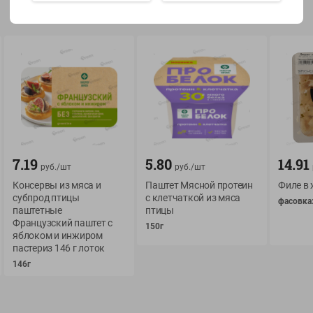
Показать 15-28 из 78
О сервисе
Мой Green
Оплата
История покупок
7.19
5.80
14.91
руб./
шт
руб./
шт
Условия доставки
Мои товары
Консервы из мяса и
Паштет Мясной протеин
Филе в 
субпрод птицы
с клетчаткой из мяса
Возврат товара
фасовка:
Обратная связь
паштетные
птицы
Оформление заказа
Французский паштет с
150г
яблоком и инжиром
Приложение Green c
Приемка товара
пастериз 146 г лоток
доставкой и бонусно
Самовывоз
146г
Рекламная игра
App Store
n
Публичный договор
Google Play