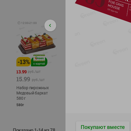
🕘
12:00
-
21:00
-
13
%
-
12
%
-
24
%
4.99
13.99
1.05
руб./
шт
руб./
шт
15.99
1.19
ТОФУ V
руб./
шт
руб./
шт
ТВЕРД
Набор пирожных
Корм влаж. для
230г
Медовый бархат
кош. с чувств.
580 г
пищевар. Пурина
Ван курица
580г
75г
Покупают вместе
Показано 1-14 из 78