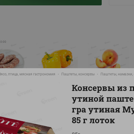
20:00
ясо, птица, мясная гастрономия
Паштеты, консервы
Паштеты, намазки,
-
10
%
-
14
%
Консервы из 
8.99
5.99
./
кг
руб./
кг
руб./
кг
утиной паште
9.99
6.99
руб./
кг
руб./
кг
руб./
кг
гра утиная Му
а Свиная
Перец желтый
Персик свежий вес
брикат,
Беларусь
фасовка:0,8-1кг
85 г лоток
фасовка: 0,3-0,7кг
0,5-0,7кг