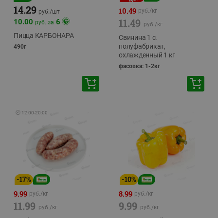
14.29
10.49
руб./
кг
руб./
шт
11.49
10.00
6
руб. за
руб./
кг
Пицца КАРБОНАРА
Свинина 1 с.
полуфабрикат,
490г
охлажденный 1 кг
фасовка: 1-2кг
🕘
12:00
-
20:00
-
17
%
-
10
%
9.99
8.99
руб./
кг
руб./
кг
11.99
9.99
руб./
кг
руб./
кг