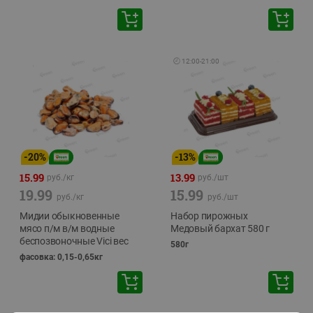
🕘
12:00
-
21:00
-
20
%
-
13
%
15.99
13.99
руб./
кг
руб./
шт
19.99
15.99
руб./
кг
руб./
шт
Мидии обыкновенные
Набор пирожных
мясо п/м в/м водные
Медовый бархат 580 г
беспозвоночные Vici вес
580г
фасовка: 0,15-0,65кг