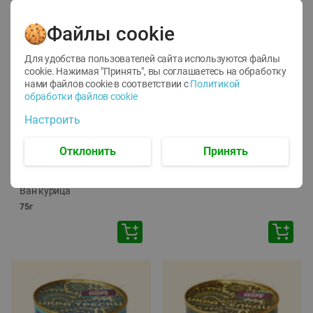
Файлы cookie
Для удобства пользователей сайта используются файлы
cookie. Нажимая "Принять", вы соглашаетесь
на обработку
нами файлов cookie в соответствии с
Политикой
обработки файлов cookie
-
12
%
-
24
%
Настроить
6.59
4.99
1.05
руб./
шт
руб./
шт
1.19
ТОФУ Vegetus ТВЕРДЫЙ
руб./
шт
Отклонить
Принять
230г
Корм влаж. для кош. с
чувств. пищевар. Пурина
Ван курица
75г