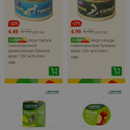
-
22
%
-
17
%
5.79
5.99
4.49
4.99
руб./
шт
руб./
шт
Икра трески
Икра сельди
тихоокеанской
тихоокеанской Лунское
деликатесная Лунское
море 120г ж/б ключ
море 120г ж/б ключ
120г
120г