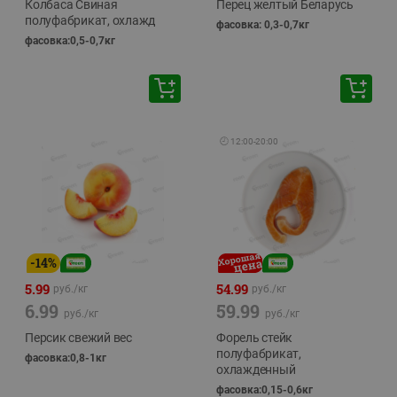
Колбаса Свиная
Перец желтый Беларусь
полуфабрикат, охлажд
фасовка: 0,3-0,7кг
фасовка:0,5-0,7кг
🕘
12:00
-
20:00
-
14
%
5.99
54.99
руб./
кг
руб./
кг
6.99
59.99
руб./
кг
руб./
кг
Персик свежий вес
Форель стейк
полуфабрикат,
фасовка:0,8-1кг
охлажденный
фасовка:0,15-0,6кг