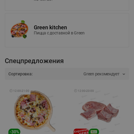
Green kitchen
Пицца c доставкой в Green
Спецпредложения
Сортировка:
Green рекомендует
🕘
12:00
-
21:00
🕘
12:00
-
20:00
-
30
%