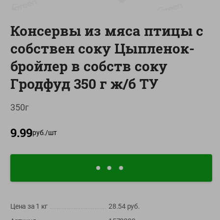
О сервисе
Консервы из мяса птицы с
Настройки файлов cookie
собствен соку Цыпленок-
Мой Green
бройлер в собств соку
Приложение Green c
доставкой и бонусной картой
Гродфуд 350 г ж/б ТУ
App
Google
AppGallery
Store
Play
350г
9.99
руб./
шт
+375 44 560-60-61
Время работы Call-центра: Пн.- Пт. с 09.00 до 17.00, СБ, ВС -
выходной
shop@green-market.by
Пишите нам свои вопросы, предложения и комментарии
Цена за 1
кг
28.54
руб.