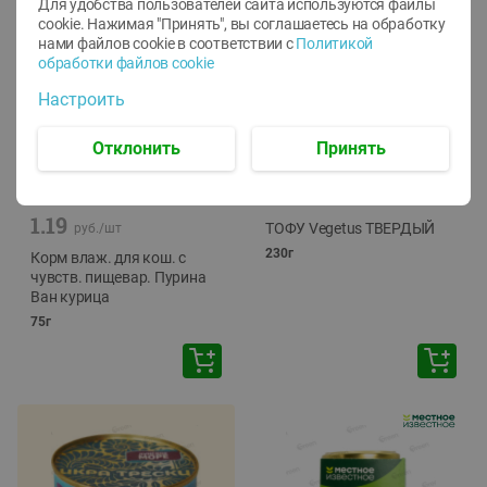
Для удобства пользователей сайта используются файлы
cookie. Нажимая "Принять", вы соглашаетесь
на обработку
нами файлов cookie в соответствии с
Политикой
обработки файлов cookie
Настроить
Отклонить
Принять
-
12
%
-
24
%
6.59
4.99
1.05
руб./
шт
руб./
шт
1.19
ТОФУ Vegetus ТВЕРДЫЙ
руб./
шт
230г
Корм влаж. для кош. с
чувств. пищевар. Пурина
Ван курица
75г