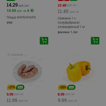
14.29
10.49
руб./
кг
руб./
шт
11.49
10.00
6
руб. за
руб./
кг
Пицца КАРБОНАРА
Свинина 1 с.
полуфабрикат,
490г
охлажденный 1 кг
фасовка: 1-2кг
🕘
12:00
-
20:00
-
17
%
-
10
%
9.99
8.99
руб./
кг
руб./
кг
11.99
9.99
руб./
кг
руб./
кг