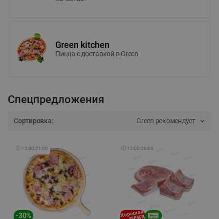
Green kitchen
Пицца c доставкой в Green
Спецпредложения
Сортировка:
Green рекомендует
🕘
12:00
-
21:00
🕘
12:00
-
20:00
-
30
%