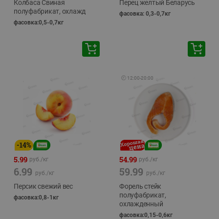
Колбаса Свиная
Перец желтый Беларусь
полуфабрикат, охлажд
фасовка: 0,3-0,7кг
фасовка:0,5-0,7кг
🕘
12:00
-
20:00
-
14
%
5.99
54.99
руб./
кг
руб./
кг
6.99
59.99
руб./
кг
руб./
кг
Персик свежий вес
Форель стейк
полуфабрикат,
фасовка:0,8-1кг
охлажденный
фасовка:0,15-0,6кг