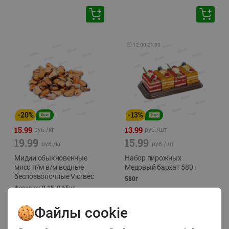
🕘
12:00
-
21:00
-
20
%
-
13
%
15.99
13.99
руб./
кг
руб./
шт
19.99
15.99
руб./
кг
руб./
шт
Мидии обыкновенные
Набор пирожных
мясо п/м в/м водные
Медовый бархат 580 г
беспозвоночные Vici вес
580г
фасовка: 0,15-0,65кг
Файлы cookie