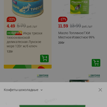
-
22
%
-
17
%
5.79
13.99
4.49
11.59
руб./
шт
руб./
шт
Масло Топленое ГХИ
Икра трески
Местное Известное 99%
тихоокеанской
деликатесная Лунское
200г
море 120г ж/б ключ
120г
Конфеты шоколадные