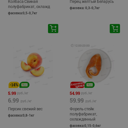
Колбаса Свиная
Перец желтый Беларусь
полуфабрикат, охлажд
фасовка: 0,3-0,7кг
фасовка:0,5-0,7кг
🕘
12:00
-
20:00
-
14
%
5.99
54.99
руб./
кг
руб./
кг
6.99
59.99
руб./
кг
руб./
кг
Персик свежий вес
Форель стейк
полуфабрикат,
фасовка:0,8-1кг
охлажденный
фасовка:0,15-0,6кг