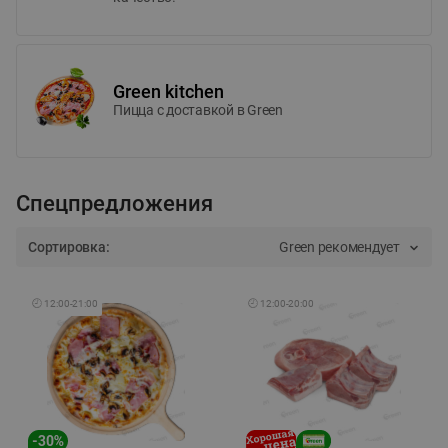
Green kitchen
Пицца c доставкой в Green
Спецпредложения
Сортировка:
Green рекомендует
🕘
12:00
-
21:00
🕘
12:00
-
20:00
-
30
%