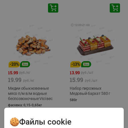
🕘
12:00
-
21:00
-
20
%
-
13
%
15.99
13.99
руб./
кг
руб./
шт
19.99
15.99
руб./
кг
руб./
шт
Мидии обыкновенные
Набор пирожных
мясо п/м в/м водные
Медовый бархат 580 г
беспозвоночные Vici вес
580г
фасовка: 0,15-0,65кг
Файлы cookie