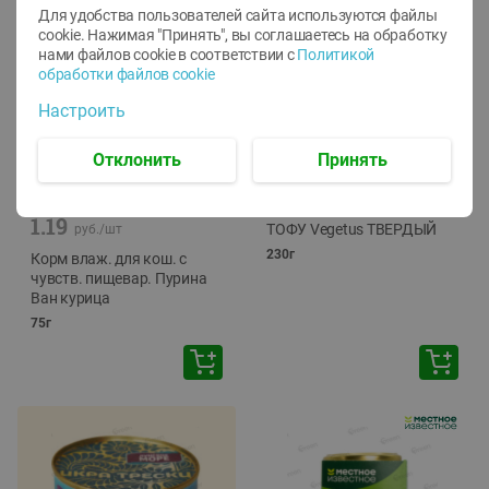
Для удобства пользователей сайта используются файлы
cookie. Нажимая "Принять", вы соглашаетесь
на обработку
нами файлов cookie в соответствии с
Политикой
обработки файлов cookie
Настроить
Отклонить
Принять
-
12
%
-
24
%
6.59
4.99
1.05
руб./
шт
руб./
шт
1.19
ТОФУ Vegetus ТВЕРДЫЙ
руб./
шт
230г
Корм влаж. для кош. с
чувств. пищевар. Пурина
Ван курица
75г