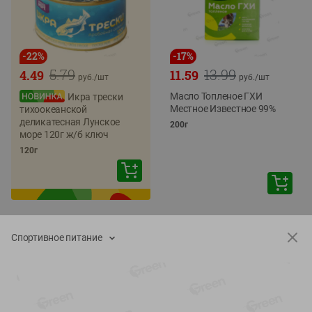
-
22
%
-
17
%
5.79
13.99
4.49
11.59
руб./
шт
руб./
шт
Масло Топленое ГХИ
Икра трески
Местное Известное 99%
тихоокеанской
деликатесная Лунское
200г
море 120г ж/б ключ
120г
Спортивное питание