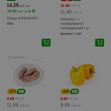
14.29
10.49
руб./
кг
руб./
шт
11.49
10.00
6
руб. за
руб./
кг
Пицца КАРБОНАРА
Свинина 1 с.
полуфабрикат,
490г
охлажденный 1 кг
фасовка: 1-2кг
🕘
12:00
-
20:00
-
17
%
-
10
%
9.99
8.99
руб./
кг
руб./
кг
11.99
9.99
руб./
кг
руб./
кг