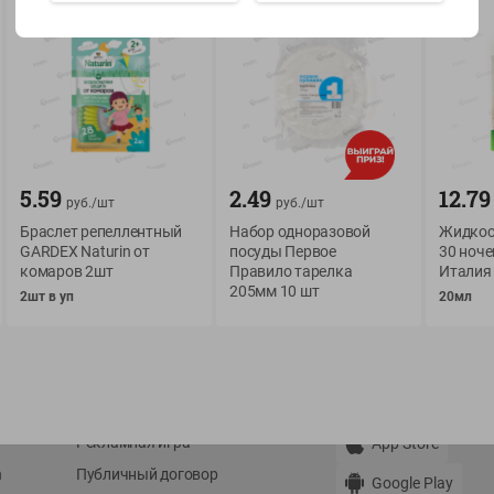
Показать 15-28 из 77
5.59
2.49
12.79
руб./
шт
руб./
шт
О сервисе
Мой Green
Браслет репеллентный
Набор одноразовой
Жидкос
Оплата
История покупок
GARDEX Naturin от
посуды Первое
30 ноче
комаров 2шт
Правило тарелка
Италия
Условия доставки
Мои товары
205мм 10 шт
2шт в уп
20мл
Возврат товара
Обратная связь
Оформление заказа
Приложение Green c
Приемка товара
доставкой и бонусно
Самовывоз
Рекламная игра
App Store
n
Публичный договор
Google Play