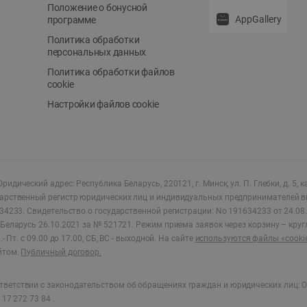
Положение о бонусной
AppGallery
программе
Политика обработки
персональных данных
Политика обработки файлов
cookie
Настройки файлов cookie
ридический адрес: Республика Беларусь, 220121, г. Минск, ул. П. Глебки, д. 5, к
дарственный регистр юридических лиц и индивидуальных предпринимателей в
34233.
Свидетельство о государственной регистрации: No 191634233 от 24.08.
Беларусь 26.10.2021 за № 521721. Режим приема заявок через корзину – круг
- Пт. с 09.00 до 17.00, СБ, ВС - выходной
.
На сайте
используются файлы «cooki
йтом.
Публичный договор.
ветствии с законодательством об обращениях граждан и юридических лиц: О
17 272 73 84 .