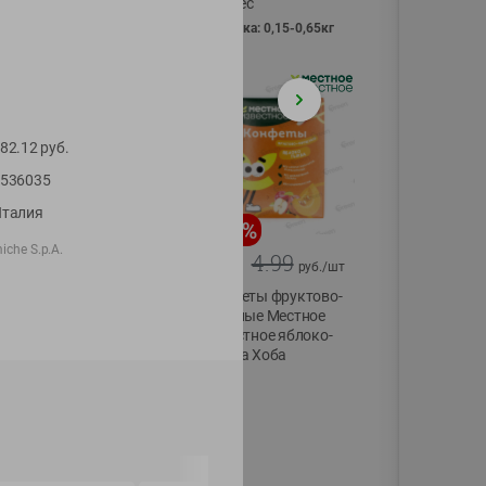
Vici вес
фасовка: 0,15-0,65кг
82.12
руб.
536035
талия
-
13
%
-
20
%
iche S.p.A.
6.89
4.99
5.99
3.99
руб./
шт
руб./
шт
Яйца перепелиные
Конфеты фруктово-
копченые
ягодные Местное
Молодецкие
известное яблоко-
Местное известное
тыква Хоба
20 шт упак
60г
Солигорска п/ф
20шт в уп