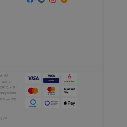
аб. 55
несена
2012.
УНП
лосуточно.
e»
с целью
тдел