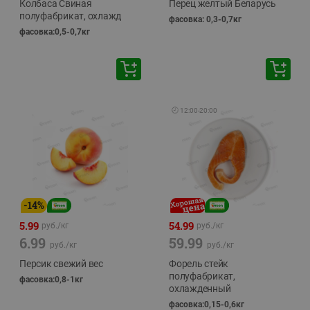
Колбаса Свиная
Перец желтый Беларусь
полуфабрикат, охлажд
фасовка: 0,3-0,7кг
фасовка:0,5-0,7кг
🕘
12:00
-
20:00
-
14
%
5.99
54.99
руб./
кг
руб./
кг
6.99
59.99
руб./
кг
руб./
кг
Персик свежий вес
Форель стейк
полуфабрикат,
фасовка:0,8-1кг
охлажденный
фасовка:0,15-0,6кг