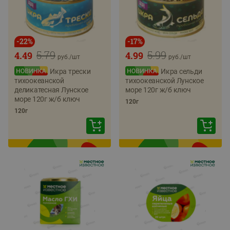
-
22
%
-
17
%
5.79
5.99
4.49
4.99
руб./
шт
руб./
шт
Икра трески
Икра сельди
тихоокеанской
тихоокеанской Лунское
деликатесная Лунское
море 120г ж/б ключ
море 120г ж/б ключ
120г
120г