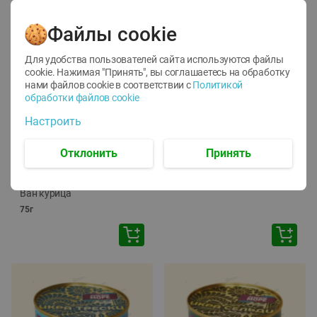
Файлы cookie
Для удобства пользователей сайта используются файлы
cookie. Нажимая "Принять", вы соглашаетесь
на обработку
нами файлов cookie в соответствии с
Политикой
обработки файлов cookie
-
12
%
-
24
%
Настроить
6.59
4.99
1.05
руб./
шт
руб./
шт
1.19
ТОФУ Vegetus ТВЕРДЫЙ
руб./
шт
Отклонить
Принять
230г
Корм влаж. для кош. с
чувств. пищевар. Пурина
Ван курица
75г