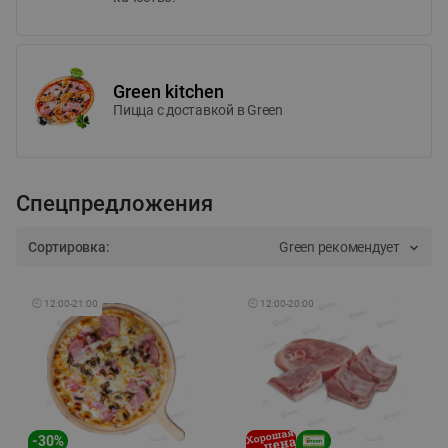
Green kitchen
Пицца c доставкой в Green
Спецпредложения
Сортировка:
Green рекомендует
🕘
12:00
-
21:00
🕘
12:00
-
20:00
-
30
%