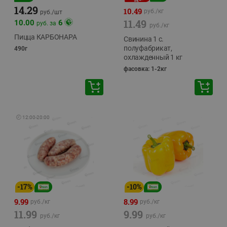
14.29
10.49
руб./
кг
руб./
шт
11.49
10.00
6
руб. за
руб./
кг
Пицца КАРБОНАРА
Свинина 1 с.
полуфабрикат,
490г
охлажденный 1 кг
фасовка: 1-2кг
🕘
12:00
-
20:00
-
17
%
-
10
%
9.99
8.99
руб./
кг
руб./
кг
11.99
9.99
руб./
кг
руб./
кг