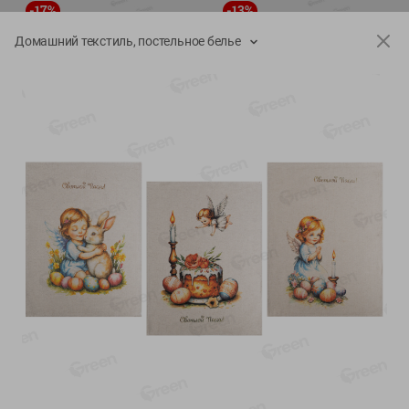
-
17
%
-
13
%
13.99
6.89
11.59
5.99
руб./
шт
руб./
шт
Домашний текстиль, постельное белье
Масло Топленое ГХИ
Яйца перепелиные
Местное Известное 99%
копченые Молодецкие
Местное известное 20 шт
200г
упак Солигорска п/ф
20шт в уп
Показано 1-14 из 79
Показать 15-28 из 79
Каталог товаров
Специально для вас