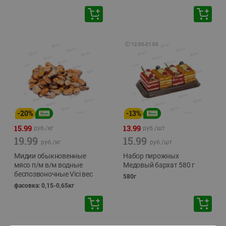
🕘
12:00
-
21:00
-
20
%
-
13
%
15.99
13.99
руб./
кг
руб./
шт
19.99
15.99
руб./
кг
руб./
шт
Мидии обыкновенные
Набор пирожных
мясо п/м в/м водные
Медовый бархат 580 г
беспозвоночные Vici вес
580г
фасовка: 0,15-0,65кг