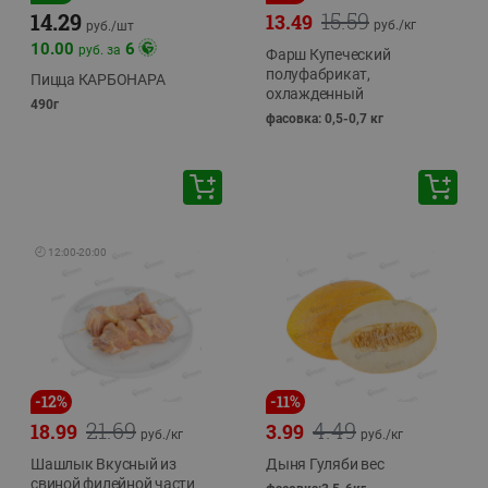
15.59
14.29
13.49
руб./
кг
руб./
шт
10.00
6
руб. за
Фарш Купеческий
полуфабрикат,
Пицца КАРБОНАРА
охлажденный
490г
фасовка: 0,5-0,7 кг
🕘
12:00
-
20:00
-
12
%
-
11
%
21.69
4.49
18.99
3.99
руб./
кг
руб./
кг
Шашлык Вкусный из
Дыня Гуляби вес
свиной филейной части