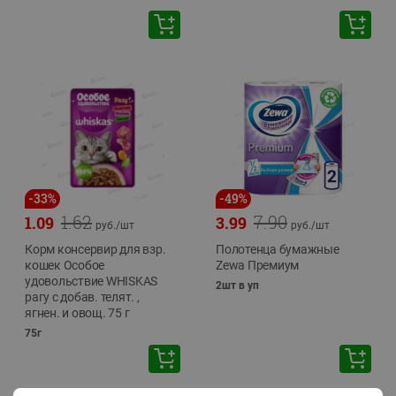
-
33
%
-
49
%
1.62
7.90
1.09
3.99
руб./
шт
руб./
шт
Корм консервир для взр.
Полотенца бумажные
кошек Особое
Zewa Премиум
удовольствие WHISKAS
2шт в уп
рагу с добав. телят. ,
ягнен. и овощ. 75 г
75г