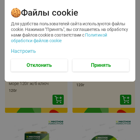
Файлы cookie
Для удобства пользователей сайта используются файлы
cookie. Нажимая "Принять", вы соглашаетесь
на обработку
нами файлов cookie в соответствии с
Политикой
обработки файлов cookie
-
22
%
-
17
%
Настроить
5.79
5.99
4.49
4.99
руб./
шт
руб./
шт
Отклонить
Принять
Икра трески
Икра сельди
тихоокеанской
тихоокеанской Лунское
деликатесная Лунское
море 120г ж/б ключ
море 120г ж/б ключ
120г
120г