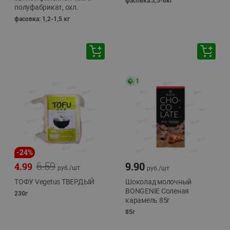
фасовка:3,5-6кг
полуфабрикат, охл.
фасовка: 1,2-1,5 кг
1
-
24
%
6.59
9.90
4.99
руб./
шт
руб./
шт
ТОФУ Vegetus ТВЕРДЫЙ
Шоколад молочный
BONGENIE Соленая
230г
карамель 85г
85г