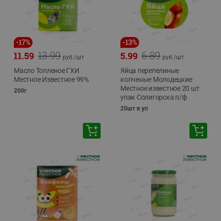
-
17
%
-
13
%
13.99
6.89
11.59
5.99
руб./
шт
руб./
шт
Масло Топленое ГХИ
Яйца перепелиные
Местное Известное 99%
копченые Молодецкие
Местное известное 20 шт
200г
упак Солигорска п/ф
20шт в уп