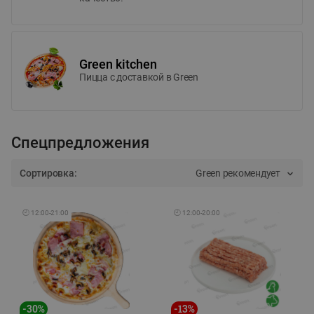
Green kitchen
Пицца c доставкой в Green
Спецпредложения
Сортировка:
Green рекомендует
🕘
12:00
-
21:00
🕘
12:00
-
20:00
-
30
%
-
13
%