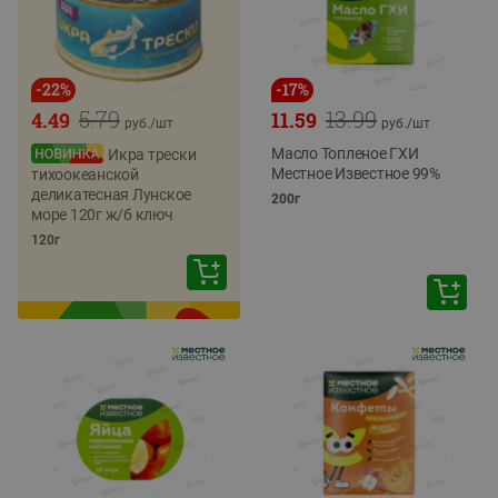
-
22
%
-
17
%
5.79
13.99
4.49
11.59
руб./
шт
руб./
шт
Масло Топленое ГХИ
Икра трески
Местное Известное 99%
тихоокеанской
деликатесная Лунское
200г
море 120г ж/б ключ
120г