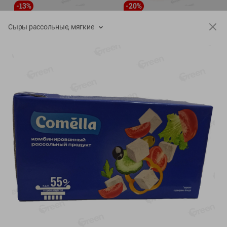
-
13
%
-
20
%
6.89
4.99
5.99
3.99
руб./
шт
руб./
шт
Сыры рассольные, мягкие
Яйца перепелиные
Конфеты фруктово-
копченые Молодецкие
ягодные Местное
Местное известное 20 шт
известное яблоко-тыква
упак Солигорска п/ф
Хоба
20шт в уп
60г
Показано 1-14 из 78
Показать 15-28 из 78
Каталог товаров
Специально для вас