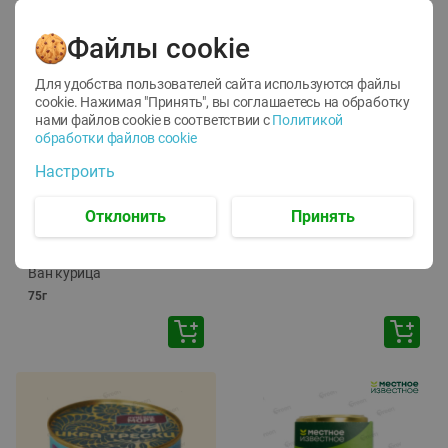
Файлы cookie
Для удобства пользователей сайта используются файлы
cookie. Нажимая "Принять", вы соглашаетесь
на обработку
нами файлов cookie в соответствии с
Политикой
обработки файлов cookie
-
12
%
-
24
%
Настроить
6.59
4.99
1.05
руб./
шт
руб./
шт
1.19
ТОФУ Vegetus ТВЕРДЫЙ
руб./
шт
Отклонить
Принять
230г
Корм влаж. для кош. с
чувств. пищевар. Пурина
Ван курица
75г