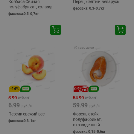
Колбаса Свиная
Перец желтый Беларусь
полуфабрикат, охлажд
фасовка: 0,3-0,7кг
фасовка:0,5-0,7кг
🕘
12:00
-
20:00
-
14
%
5.99
54.99
руб./
кг
руб./
кг
6.99
59.99
руб./
кг
руб./
кг
Персик свежий вес
Форель стейк
полуфабрикат,
фасовка:0,8-1кг
охлажденный
фасовка:0,15-0,6кг