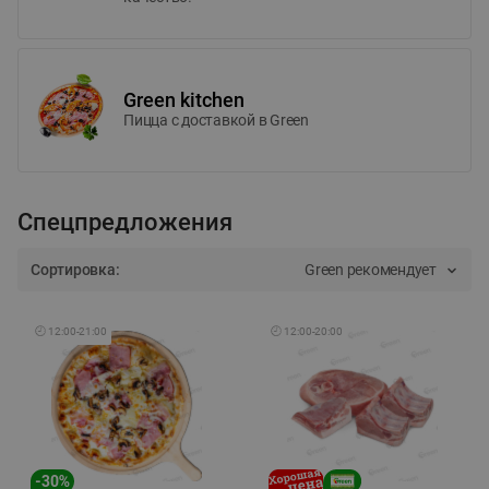
Green kitchen
Пицца c доставкой в Green
Спецпредложения
Сортировка:
Green рекомендует
🕘
12:00
-
21:00
🕘
12:00
-
20:00
-
30
%