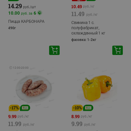
14.29
10.49
руб./
кг
руб./
шт
11.49
10.00
6
руб. за
руб./
кг
Пицца КАРБОНАРА
Свинина 1 с.
полуфабрикат,
490г
охлажденный 1 кг
фасовка: 1-2кг
🕘
12:00
-
20:00
-
17
%
-
10
%
9.99
8.99
руб./
кг
руб./
кг
11.99
9.99
руб./
кг
руб./
кг