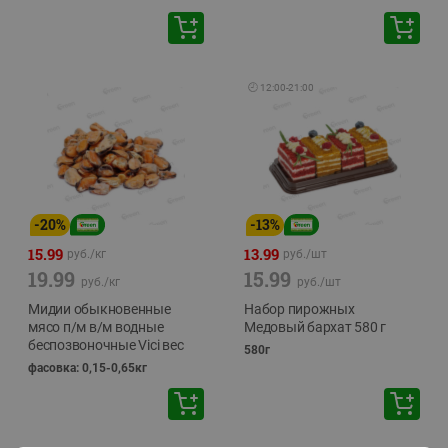
🕘
12:00
-
21:00
-
20
%
-
13
%
15.99
13.99
руб./
кг
руб./
шт
19.99
15.99
руб./
кг
руб./
шт
Мидии обыкновенные
Набор пирожных
мясо п/м в/м водные
Медовый бархат 580 г
беспозвоночные Vici вес
580г
фасовка: 0,15-0,65кг