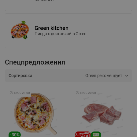
Green kitchen
Пицца c доставкой в Green
Спецпредложения
Сортировка:
Green рекомендует
🕘
12:00
-
21:00
🕘
12:00
-
20:00
-
30
%