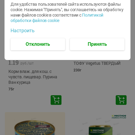
Для удобства пользователей сайта используются файлы
cookie. Нажимая "Принять", вы соглашаетесь
на обработку
нами файлов cookie в соответствии с
Политикой
обработки файлов cookie
Настроить
Отклонить
Принять
-
12
%
-
24
%
6.59
4.99
1.05
руб./
шт
руб./
шт
1.19
ТОФУ Vegetus ТВЕРДЫЙ
руб./
шт
230г
Корм влаж. для кош. с
чувств. пищевар. Пурина
Ван курица
75г