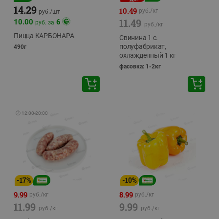
14.29
10.49
руб./
кг
руб./
шт
11.49
10.00
6
руб. за
руб./
кг
Пицца КАРБОНАРА
Свинина 1 с.
полуфабрикат,
490г
охлажденный 1 кг
фасовка: 1-2кг
🕘
12:00
-
20:00
-
17
%
-
10
%
9.99
8.99
руб./
кг
руб./
кг
11.99
9.99
руб./
кг
руб./
кг