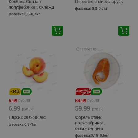
Колбаса Свиная
Перец желтый Беларусь
полуфабрикат, охлажд
фасовка: 0,3-0,7кг
фасовка:0,5-0,7кг
🕘
12:00
-
20:00
-
14
%
5.99
54.99
руб./
кг
руб./
кг
6.99
59.99
руб./
кг
руб./
кг
Персик свежий вес
Форель стейк
полуфабрикат,
фасовка:0,8-1кг
охлажденный
фасовка:0,15-0,6кг