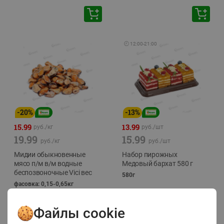
🕘
12:00
-
21:00
-
20
%
-
13
%
15.99
13.99
руб./
кг
руб./
шт
19.99
15.99
руб./
кг
руб./
шт
Мидии обыкновенные
Набор пирожных
мясо п/м в/м водные
Медовый бархат 580 г
беспозвоночные Vici вес
580г
фасовка: 0,15-0,65кг
Файлы cookie