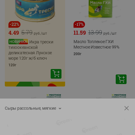
-
22
%
-
17
%
5.79
13.99
4.49
11.59
руб./
шт
руб./
шт
Масло Топленое ГХИ
Икра трески
Местное Известное 99%
тихоокеанской
деликатесная Лунское
200г
море 120г ж/б ключ
120г
Сыры рассольные, мягкие