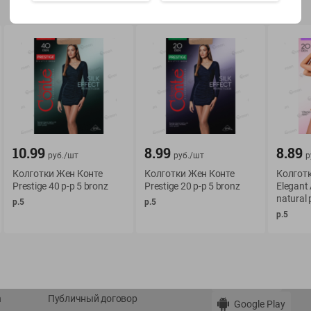
Показать 15-28 из 78
О сервисе
Мой Green
10.99
8.99
8.89
руб./
шт
руб./
шт
р
Оплата
История покупок
Колготки Жен Конте
Колготки Жен Конте
Колготк
Условия доставки
Мои товары
Prestige 40 р-р 5 bronz
Prestige 20 р-р 5 bronz
Elegant 
Возврат товара
natural 
р.5
р.5
Обратная связь
р.5
Оформление заказа
Приложение Green c
Приемка товара
доставкой и бонусно
Самовывоз
Рекламная игра
App Store
n
Публичный договор
Google Play