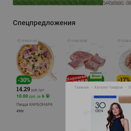
Спецпредложения
🕘
12:00
-
21:00
🕘
12:00
-
20:00
🕘
12:00
-
-
17
%
-
30
%
14.29
Главная
Каталог товаров
О
10.49
9.99
руб./
кг
руб
руб./
шт
11.49
11.99
10.00
6
руб. за
руб./
кг
Пицца КАРБОНАРА
Свинина 1 с.
Колбас
полуфабрикат,
полуфа
490г
охлажденный 1 кг
охлажд
фасовка: 1-2кг
фасовка: