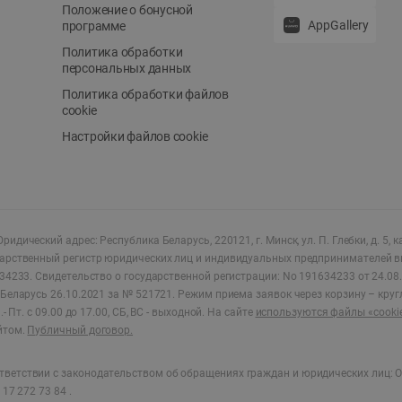
Положение о бонусной
AppGallery
программе
Политика обработки
персональных данных
Политика обработки файлов
cookie
Настройки файлов cookie
ридический адрес: Республика Беларусь, 220121, г. Минск, ул. П. Глебки, д. 5, к
дарственный регистр юридических лиц и индивидуальных предпринимателей в
34233.
Свидетельство о государственной регистрации: No 191634233 от 24.08.
Беларусь 26.10.2021 за № 521721. Режим приема заявок через корзину – круг
- Пт. с 09.00 до 17.00, СБ, ВС - выходной
.
На сайте
используются файлы «cooki
йтом.
Публичный договор.
ветствии с законодательством об обращениях граждан и юридических лиц: О
17 272 73 84 .