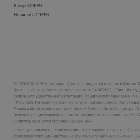
В мире GREEN
Новинки в GREEN
©
2026
ООО «ГРИНрозница» - Доставка продуктов питания в Минске.
Ю
(цокольный этаж) Минским горисполкомом 24.08.2012 в Единый госу
запись о государственной регистрации юридического лица за No 1916
191634233. Интернет-магазин включен в Торговый реестр Республики 
Режим работы сервиса доставки Green —
Время работы Call-центра: Пн.
персонализации сервисов и повышения удобства пользования веб-са
Политика обработки персональных данных
Номер уполномоченных рассматривать обращения покупателей в соот
торговли и услуг Администрации Фрунзенского района г. Минска + 375 