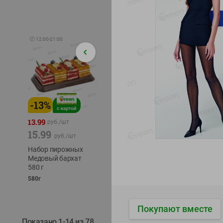
🕘
12:00
-
21:00
-
13
%
-
12
%
-
24
%
4.99
13.99
1.05
руб./
шт
руб./
шт
15.99
1.19
ТОФУ V
руб./
шт
руб./
шт
ТВЕРД
Набор пирожных
Корм влаж. для
230г
Медовый бархат
кош. с чувств.
580 г
пищевар. Пурина
Ван курица
580г
75г
Покупают вместе
Показано 1-14 из 78