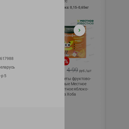
Vici вес
фасовка: 0,15-0,65кг
617988
-
13
%
-
20
%
еларусь
6.89
4.99
5.99
3.99
руб./
шт
руб./
шт
-р 5
Яйца перепелиные
Конфеты фруктово-
копченые
ягодные Местное
Молодецкие
известное яблоко-
Местное известное
тыква Хоба
20 шт упак
60г
Солигорска п/ф
20шт в уп