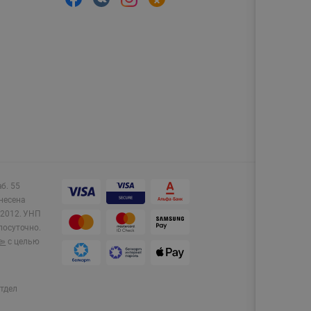
аб. 55
несена
2012.
УНП
лосуточно.
e»
с целью
тдел